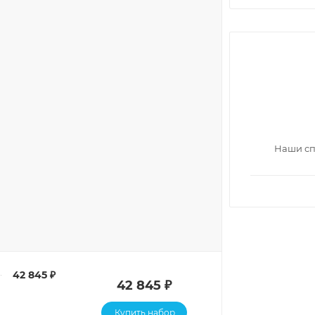
Наши сп
42 845 ₽
42 845 ₽
Купить набор