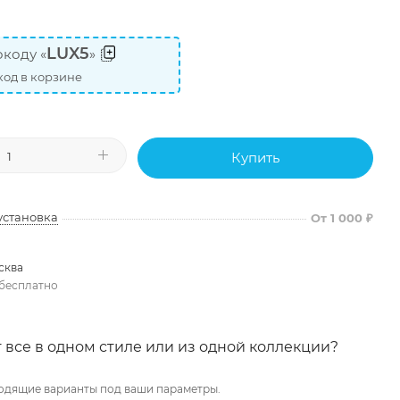
LUX5
коду «
»
од в корзине
Купить
установка
От 1 000 ₽
сква
бесплатно
 все в одном стиле или из одной коллекции?
одящие варианты под ваши параметры.