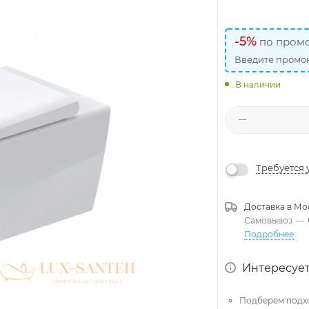
-5%
по промо
Введите промок
В наличии
Требуется 
Доставка в
Мо
Самовывоз
—
Подробнее
Интересует
Подберем подх