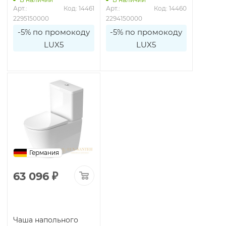
Арт.: 
Код: 14461
Арт.: 
Код: 14460
2295150000
2294150000
-5% по промокоду
-5% по промокоду
LUX5
LUX5
Германия
63 096
₽
Чаша напольного