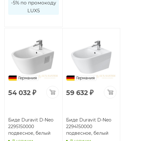
-5% по промокоду
LUX5
Германия
Германия
54 032
₽
59 632
₽
Биде Duravit D-Neo
Биде Duravit D-Neo
2295150000
2294150000
подвесное, белый
подвесное, белый
В наличии
В наличии