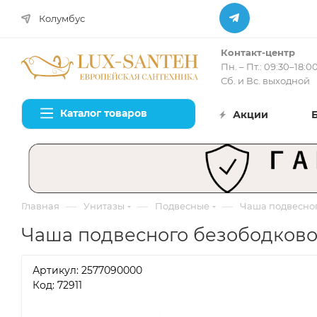
Колумбус
Контакт-центр
Пн. – Пт.: 09:30–18:0
Сб. и Вс. выходной
Каталог товаров
Акции
—
—
—
Главная
Унитазы
Подвесные
Чаша подвесног
Чаша подвесного безободковог
Артикул:
2577090000
Код: 72911