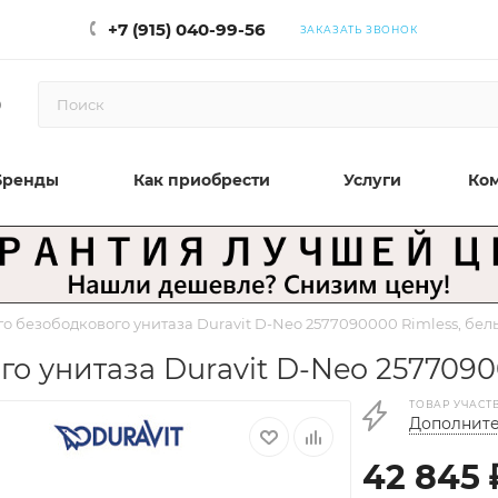
+7 (915) 040-99-56
ЗАКАЗАТЬ ЗВОНОК
0
Бренды
Как приобрести
Услуги
Ко
о безободкового унитаза Duravit D-Neo 2577090000 Rimless, бел
о унитаза Duravit D-Neo 2577090
ТОВАР УЧАСТ
Дополните
42 845