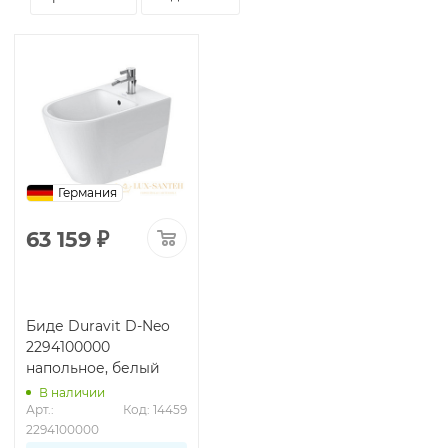
Германия
63 159
₽
Биде Duravit D-Neo
2294100000
напольное, белый
В наличии
Арт.: 
Код: 14459
2294100000