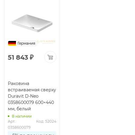
Германия
51 843
₽
Раковина
встраиваемая сверху
Duravit D-Neo
0358600079 600×440
мм, белый
В наличии
Арт.: 
Код: 52024
0358600079