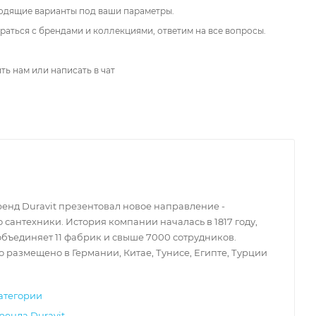
одящие варианты под ваши параметры.
аться с брендами и коллекциями, ответим на все вопросы.
ть нам или написать в чат
бренд Duravit презентовал новое направление -
 сантехники. История компании началась в 1817 году,
объединяет 11 фабрик и свыше 7000 сотрудников.
 размещено в Германии, Китае, Тунисе, Египте, Турции
атегории
ренда Duravit