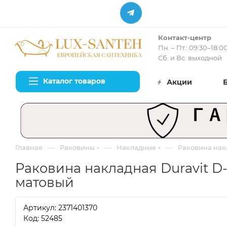
Контакт-центр
Пн. – Пт.: 09:30–18:0
Сб. и Вс. выходной
Каталог товаров
Акции
—
—
—
Главная
Раковины
Накладные
Раковина накл
Раковина накладная Duravit D-
матовый
Артикул:
2371401370
Код: 52485