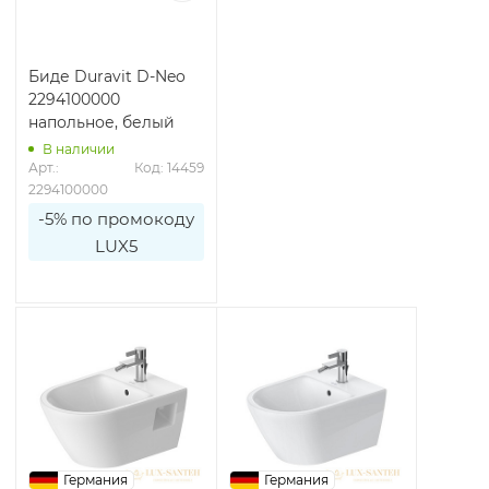
Биде Duravit D-Neo
2294100000
напольное, белый
В наличии
Арт.: 
Код: 14459
2294100000
-5% по промокоду
LUX5
Германия
Германия