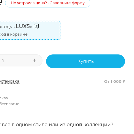
₽
Не устроила цена? - Заполните форму
LUX5
коду «
»
од в корзине
Купить
установка
От 1 000 ₽
сква
бесплатно
 все в одном стиле или из одной коллекции?