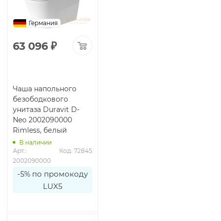
Германия
63 096
₽
Чаша напольного
безободкового
унитаза Duravit D-
Neo 2002090000
Rimless, белый
В наличии
Арт.: 
Код: 72845
2002090000
-5% по промокоду
LUX5