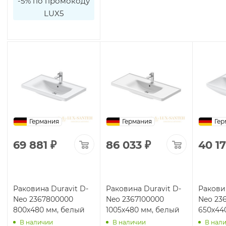
-5% по промокоду
LUX5
Германия
Германия
Гер
69 881
₽
86 033
₽
40 1
Раковина Duravit D-
Раковина Duravit D-
Раковин
Neo 2367800000
Neo 2367100000
Neo 23
800х480 мм, белый
1005х480 мм, белый
650х44
В наличии
В наличии
В нал