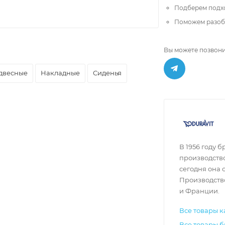
Подберем подх
Поможем разобр
Вы можете позвони
двесные
Накладные
Сиденья
В 1956 году 
производство
сегодня она 
Производство
и Франции.
Все товары к
Все товары б