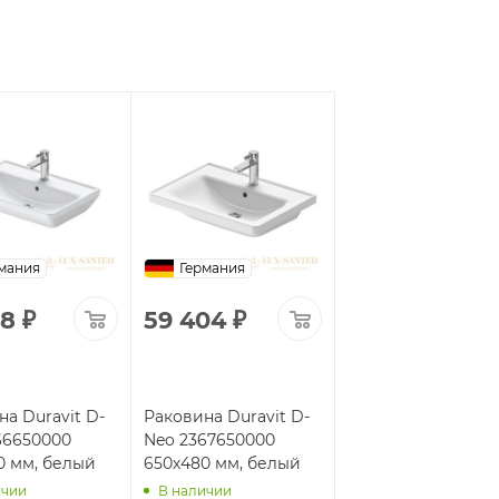
мания
Германия
78
₽
59 404
₽
а Duravit D-
Раковина Duravit D-
66650000
Neo 2367650000
0 мм, белый
650х480 мм, белый
ичии
В наличии