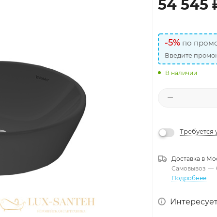
54 545
-5%
по промо
Введите промок
В наличии
Требуется 
Доставка в
Мо
Самовывоз
—
Подробнее
Интересует