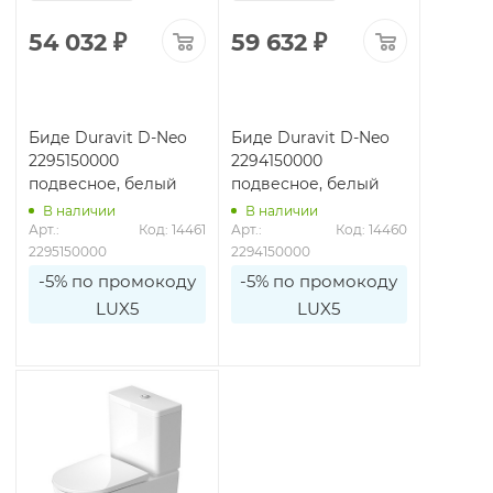
54 032
₽
59 632
₽
Биде Duravit D-Neo
Биде Duravit D-Neo
2295150000
2294150000
подвесное, белый
подвесное, белый
В наличии
В наличии
Арт.: 
Код: 14461
Арт.: 
Код: 14460
2295150000
2294150000
-5% по промокоду
-5% по промокоду
LUX5
LUX5