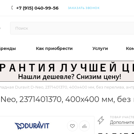
+7 (915) 040-99-56
ЗАКАЗАТЬ ЗВОНОК
0
Бренды
Как приобрести
Услуги
Ко
адная Duravit D-Neo, 2371401370, 400х400 мм, без перелива, ан
Neo, 2371401370, 400х400 мм, без
ТОВАР УЧАСТ
Дополните