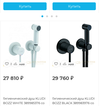
Купить
Купить
Германия
Германия
27 810
₽
29 760
₽
2
Гигиенический душ KLUDI
Гигиенический душ KLUDI
Ги
BOZZ WHITE 389985376 со
BOZZ BLACK 389983976 со
Kl