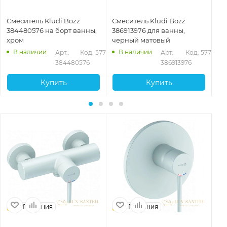
Смеситель Kludi Bozz
Смеситель Kludi Bozz
На
384480576 на борт ванны,
386913976 для ванны,
Kl
хром
черный матовый
ва
В наличии
В наличии
11
Арт.: 
Код: 57707
Арт.: 
Код: 57719
384480576
386913976
Купить
Купить
Германия
Германия