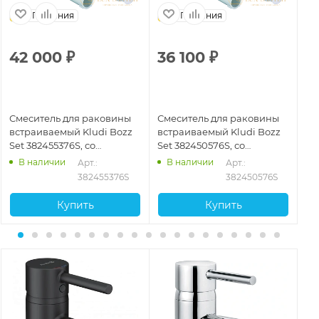
Германия
Германия
42 000
₽
36 100
₽
4
Смеситель для раковины
Смеситель для раковины
См
встраиваемый Kludi Bozz
встраиваемый Kludi Bozz
вс
Set 382455376S, со
Set 382450576S, со
Se
встроенной частью, белый
встроенной частью, хром
вс
В наличии
В наличии
701
Арт.: 
Арт.: 
матовый
глянцевый
бр
382455376S
382450576S
Купить
Купить