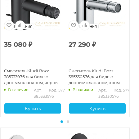
Германия
Германия
35 080
₽
27 290
₽
3
Смеситель Kludi Bozz
Смеситель Kludi Bozz
См
385333976 для биде с
385330576 для биде с
WH
донным клапаном, черный
донным клапаном, хром
бе
матовый
В наличии
В наличии
Арт.: 
Код: 57709
Арт.: 
Код: 57708
385333976
385330576
Купить
Купить