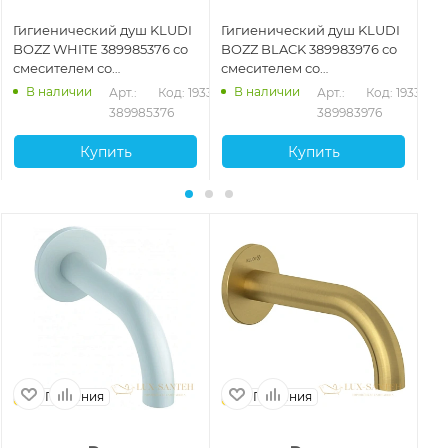
Гигиенический душ KLUDI
Гигиенический душ KLUDI
Ги
BOZZ WHITE 389985376 со
BOZZ BLACK 389983976 со
Kl
смесителем со
смесителем со
встраиваемой частью,
встраиваемой частью,
В наличии
В наличии
36
Арт.: 
Код: 19338
Арт.: 
Код: 19337
белый матовый
черный матовый
389985376
389983976
Купить
Купить
Германия
Германия