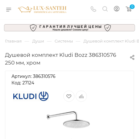
0
—
—
—
Главная
Души
Системы
Душевой комплект Kludi B
Душевой комплект Kludi Bozz 386310576
250 мм, хром
Артикул:
386310576
Код: 27124