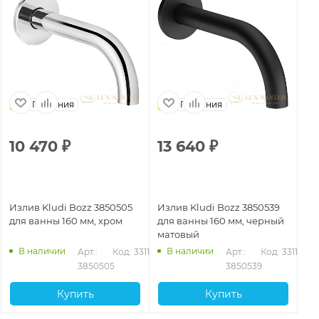
Германия
Германия
10 470
₽
13 640
₽
1
Излив Kludi Bozz 3850505
Излив Kludi Bozz 3850539
Из
для ванны 160 мм, хром
для ванны 160 мм, черный
38
матовый
ма
В наличии
В наличии
Арт.: 
Код: 33115
Арт.: 
Код: 33116
3850505
3850539
Купить
Купить