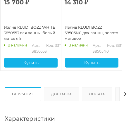
15 700
₽
14 310
₽
Излив KLUDI BOZZ WHITE
Излив KLUDI BOZZ
3850553 для ванны, белый
38505N0 для ванны, золото
матовый
матовое
В наличии
В наличии
Арт.: 
Код: 33118
Арт.: 
Код: 33117
3850553
38505N0
Купить
Купить
ОПИСАНИЕ
ДОСТАВКА
ОПЛАТА
ОТЗ
Характеристики