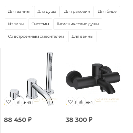
Для ванны
Для душа
Для раковин
Для биде
Изливы
Системы
Гигиенические души
Со встроенным смесителем
Для ванны
Германия
Германия
88 450
₽
38 300
₽
1