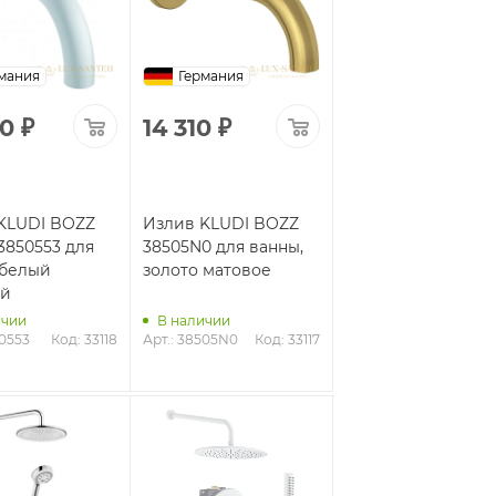
мания
Германия
00
₽
14 310
₽
KLUDI BOZZ
Излив KLUDI BOZZ
3850553 для
38505N0 для ванны,
 белый
золото матовое
ый
ичии
В наличии
50553
Код: 33118
Арт.: 38505N0
Код: 33117