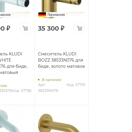
мания
Германия
00
₽
35 300
₽
ель KLUDI
Смеситель KLUDI
WHITE
BOZZ 38533N076 для
76 для биде,
биде, золото матовое
матовый
В наличии
Арт.: 
Код: 57710
ичии
5335376
Код: 57736
38533N076