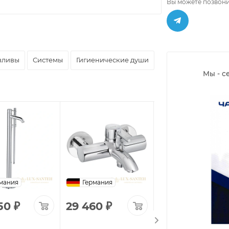
Вы можете позвони
зливы
Системы
Гигиенические души
Мы - с
мания
Германия
Германия
50
₽
29 460
₽
220 160
₽