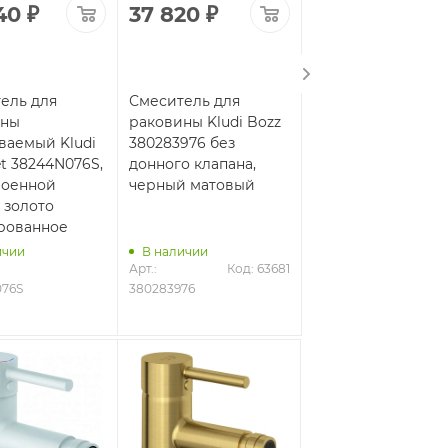
40
₽
37 820
₽
42 000
₽
ель для
Смеситель для
Смеситель для
ины
раковины Kludi Bozz
раковины
ваемый Kludi
380283976 без
встраиваемый Klu
et 38244N076S,
донного клапана,
Bozz Set 38245N07
роенной
черный матовый
со встроенной
 золото
частью, золото
рованное
брашированное
ичии
В наличии
В наличии
Арт.: 
Код: 63681
Арт.: 
76S
380283976
38245N076S