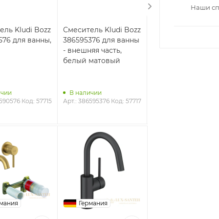
Наши сп
ель Kludi Bozz
Смеситель Kludi Bozz
Смеситель Kludi B
576 для ванны,
386595376 для ванны
388313976 для душ
- внешняя часть,
черный матовый
белый матовый
ичии
В наличии
В наличии
6590576
Код: 57715
Арт.: 386595376
Код: 57717
Арт.: 388313976
Код: 5
мания
Германия
Германия