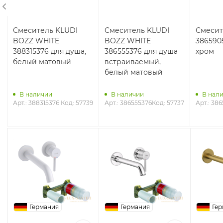
Смеситель KLUDI
Смеситель KLUDI
Смесит
BOZZ WHITE
BOZZ WHITE
386590
388315376 для душа,
386555376 для душа
хром
белый матовый
встраиваемый,
белый матовый
3
В наличии
В наличии
В нал
Арт.: 388315376
Код: 57739
Арт.: 386555376
Код: 57737
Арт.: 38
Германия
Германия
Гер