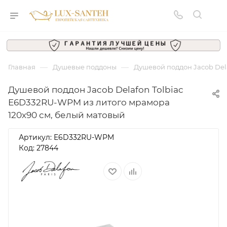
—
—
Главная
Душевые поддоны
Душевой поддон Jacob Del
Душевой поддон Jacob Delafon Tolbiac
E6D332RU-WPM из литого мрамора
120х90 см, белый матовый
Артикул:
E6D332RU-WPM
Код: 27844