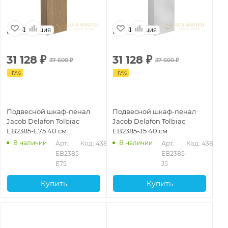
Франция
Франция
31 128
₽
31 128
₽
37 600
₽
37 600
₽
-
17
%
-
17
%
Подвесной шкаф-пенал
Подвесной шкаф-пенал
Jacob Delafon Tolbiac
Jacob Delafon Tolbiac
EB2385-E75 40 см
EB2385-J5 40 см
В наличии
В наличии
Арт.: 
Код: 43802
Арт.: 
Код: 43803
EB2385-
EB2385-
E75
J5
Купить
Купить