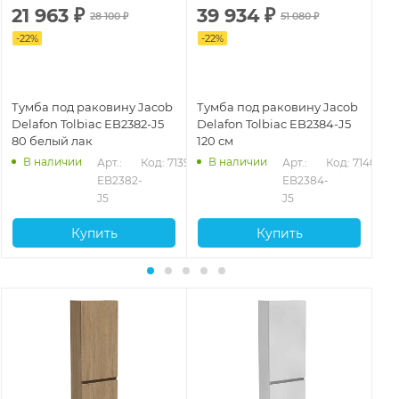
21 963
₽
39 934
₽
2
28 100
₽
51 080
₽
-
22
%
-
22
%
-
2
Тумба под раковину Jacob
Тумба под раковину Jacob
Ту
Delafon Tolbiac EB2382-J5
Delafon Tolbiac EB2384-J5
De
80 белый лак
120 см
60
В наличии
В наличии
95
Арт.: 
Код: 71399
Арт.: 
Код: 71403
EB2382-
EB2384-
J5
J5
Купить
Купить