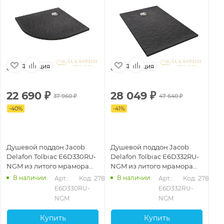
Франция
Франция
22 690
₽
28 049
₽
2
37 960
₽
47 640
₽
-
40
%
-
41
%
-
3
Душевой поддон Jacob
Душевой поддон Jacob
Ду
Delafon Tolbiac E6D330RU-
Delafon Tolbiac E6D332RU-
De
NGM из литого мрамора
NGM из литого мрамора
NG
100х100 см, черный
120х90 см, черный
10
В наличии
В наличии
842
Арт.: 
Код: 27839
Арт.: 
Код: 27843
матовый
матовый
ма
E6D330RU-
E6D332RU-
NGM
NGM
Купить
Купить