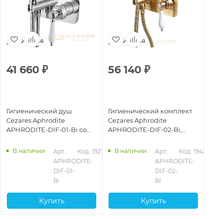
Италия
Италия
41 660
₽
56 140
₽
5
Гигиенический душ
Гигиенический комплект
Ги
Cezares Aphrodite
Cezares Aphrodite
Ce
APHRODITE-DIF-01-Bi со
APHRODITE-DIF-02-Bi,
AP
смесителем, хром
бронза
зо
В наличии
В наличии
Арт.: 
Код: 19279
Арт.: 
Код: 19438
APHRODITE-
APHRODITE-
DIF-01-
DIF-02-
Bi
Bi
Купить
Купить