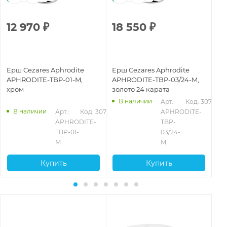
12 970
₽
18 550
₽
2
Ерш Cezares Aphrodite
Ерш Cezares Aphrodite
Ер
APHRODITE-TBP-01-M,
APHRODITE-TBP-03/24-M,
AP
хром
золото 24 карата
зо
В наличии
Арт.: 
Код: 30763
В наличии
765
Арт.: 
Код: 30759
APHRODITE-
APHRODITE-
TBP-
TBP-01-
03/24-
M
M
Купить
Купить