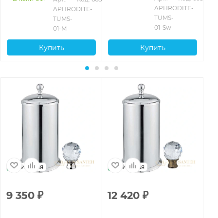
APHRODITE-
APHRODITE-
TUMS-
TUMS-
01-Sw
01-M
Купить
Купить
Италия
Италия
9 350
₽
12 420
₽
1