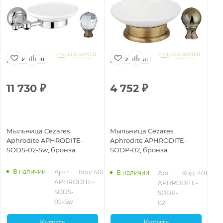
Италия
Италия
11 730
₽
4 752
₽
3
Мыльница Cezares
Мыльница Cezares
Мы
Aphrodite APHRODITE-
Aphrodite APHRODITE-
Ap
SODS-02-Sw, бронза
SODP-02, бронза
SO
149
В наличии
Арт.: 
Код: 40148
В наличии
Арт.: 
Код: 40143
APHRODITE-
APHRODITE-
SODS-
SODP-
02-Sw
02
Купить
Купить