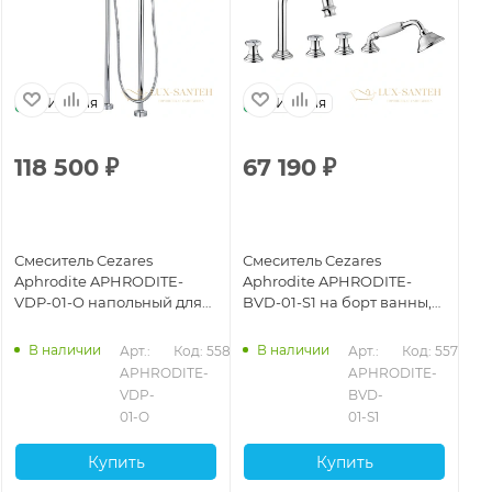
Италия
Италия
118 500
₽
67 190
₽
1
Смеситель Cezares
Смеситель Cezares
См
Aphrodite APHRODITE-
Aphrodite APHRODITE-
Ap
VDP-01-O напольный для
BVD-01-S1 на борт ванны,
VD
ванны, хром
хром
ва
В наличии
В наличии
781
Арт.: 
Код: 55821
Арт.: 
Код: 55771
APHRODITE-
APHRODITE-
VDP-
BVD-
01-O
01-S1
Купить
Купить