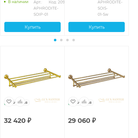
В наличии
Арт.: 
Код: 20962
APHRODITE-
APHRODITE-
SOIS-
SOIP-01
01-Sw
Купить
Купить
Италия
Италия
32 420
₽
29 060
₽
2