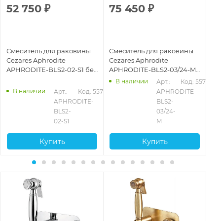
52 750
₽
75 450
₽
9
Смеситель для раковины
Смеситель для раковины
См
Cezares Aphrodite
Cezares Aphrodite
Ce
APHRODITE-BLS2-02-S1 без
APHRODITE-BLS2-03/24-M
AP
донного клапана, бронза
без донного клапана,
бе
В наличии
Арт.: 
Код: 55753
золото 24 карата
зо
В наличии
333
Арт.: 
Код: 55751
APHRODITE-
APHRODITE-
BLS2-
BLS2-
03/24-
02-S1
M
Купить
Купить