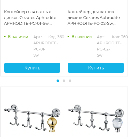
Контейнер для ватных
Контейнер для ватных
Ко
дисков Cezares Aphrodite
дисков Cezares Aphrodite
ди
APHRODITE-PC-01-Sw,
APHRODITE-PC-02-Sw,
AP
хром
бронза
зо
В наличии
В наличии
027
Арт.: 
Код: 36026
Арт.: 
Код: 36028
APHRODITE-
APHRODITE-
PC-01-
PC-02-
Sw
Sw
Купить
Купить