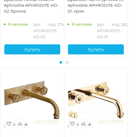
Aphrodite APHRODITE-KD-
Aphrodite APHRODITE-KD-
Ap
02, бронза
01, хром
03
В наличии
В наличии
Арт.: 
Код: 27416
Арт.: 
Код: 26126
APHRODITE-
APHRODITE-
KD-02
KD-01
Купить
Купить
Италия
Италия