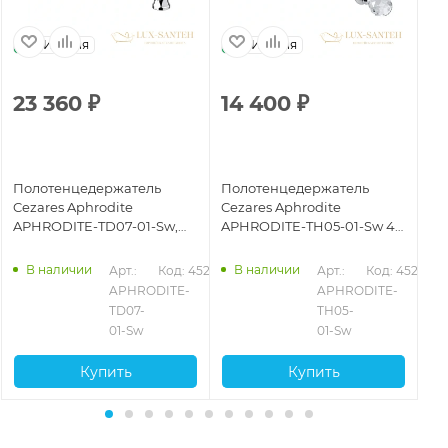
Италия
Италия
23 360
₽
14 400
₽
2
Полотенцедержатель
Полотенцедержатель
По
Cezares Aphrodite
Cezares Aphrodite
Ce
APHRODITE-TD07-01-Sw,
APHRODITE-TH05-01-Sw 40
AP
хром
см, хром
бр
287
В наличии
В наличии
Арт.: 
Код: 45266
Арт.: 
Код: 45278
APHRODITE-
APHRODITE-
TD07-
TH05-
01-Sw
01-Sw
Купить
Купить