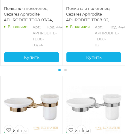
Полка для полотенец
Полка для полотенец
По
Cezares Aphrodite
Cezares Aphrodite
Ce
APHRODITE-TD08-03/24,
APHRODITE-TD08-02,
AP
золото 24 карата
бронза
В наличии
В наличии
Арт.: 
Код: 44427
Арт.: 
Код: 44426
APHRODITE-
APHRODITE-
TD08-
TD08-
03/24
02
Купить
Купить
Италия
Италия