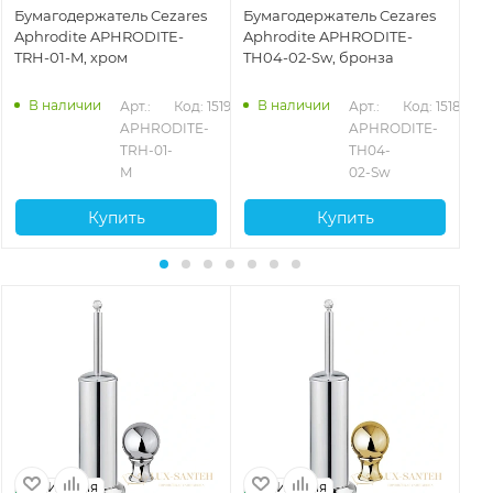
Бумагодержатель Cezares
Бумагодержатель Cezares
Бу
Aphrodite APHRODITE-
Aphrodite APHRODITE-
Ap
TRH-01-M, хром
TH04-02-Sw, бронза
TR
94
В наличии
В наличии
Арт.: 
Код: 15196
Арт.: 
Код: 15187
APHRODITE-
APHRODITE-
TRH-01-
TH04-
M
02-Sw
Купить
Купить
Италия
Италия