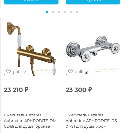
Италия
Италия
23 210
₽
23 300
₽
7
Смеситель Cezares
Смеситель Cezares
См
Aphrodite APHRODITE-DM-
Aphrodite APHRODITE-DS-
Ap
02-Bi для душа, бронза
01-S1 для душа, хром
03
24