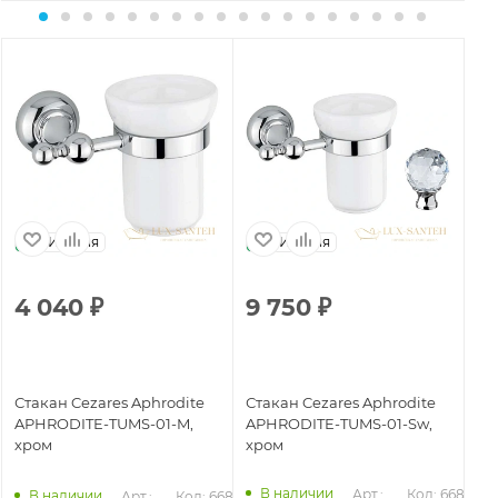
Италия
Италия
4 040
₽
9 750
₽
3
Стакан Cezares Aphrodite
Стакан Cezares Aphrodite
Ст
APHRODITE-TUMS-01-M,
APHRODITE-TUMS-01-Sw,
AP
хром
хром
В наличии
845
Арт.: 
Код: 66847
В наличии
Арт.: 
Код: 66846