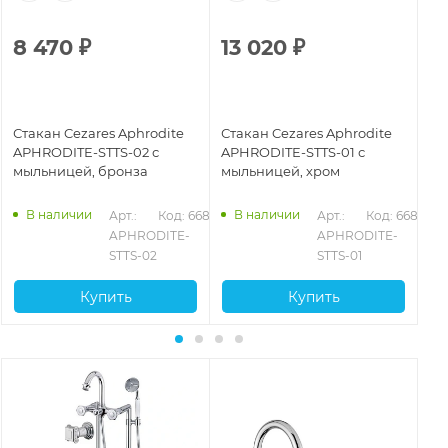
8 470
₽
13 020
₽
1
Стакан Cezares Aphrodite
Стакан Cezares Aphrodite
Ст
APHRODITE-STTS-02 с
APHRODITE-STTS-01 с
AP
мыльницей, бронза
мыльницей, хром
мы
ка
924
В наличии
В наличии
Арт.: 
Код: 66841
Арт.: 
Код: 66840
APHRODITE-
APHRODITE-
STTS-02
STTS-01
Купить
Купить