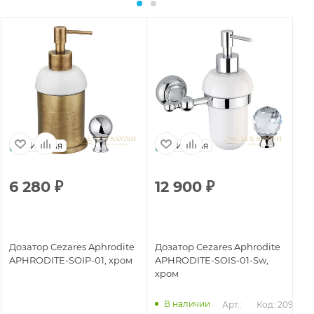
Италия
Италия
6 280
₽
12 900
₽
1
Дозатор Cezares Aphrodite
Дозатор Cezares Aphrodite
До
APHRODITE-SOIP-01, хром
APHRODITE-SOIS-01-Sw,
AP
хром
зо
В наличии
897
Арт.: 
Код: 20966