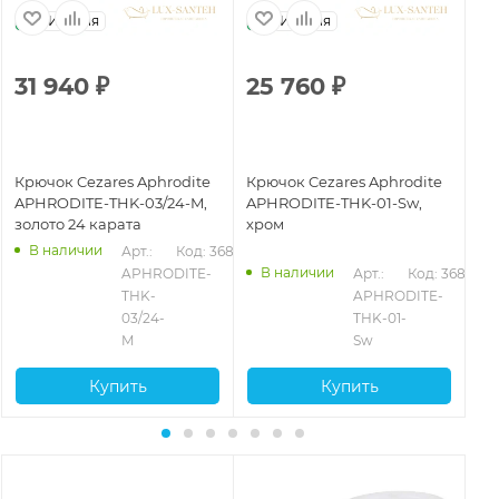
Италия
Италия
31 940
₽
25 760
₽
5
Крючок Cezares Aphrodite
Крючок Cezares Aphrodite
Кр
APHRODITE-THK-03/24-M,
APHRODITE-THK-01-Sw,
AP
золото 24 карата
хром
хр
В наличии
Арт.: 
Код: 36899
В наличии
889
APHRODITE-
Арт.: 
Код: 36896
THK-
APHRODITE-
03/24-
THK-01-
M
Sw
Купить
Купить