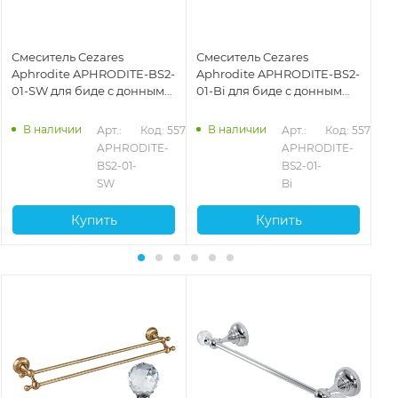
Смеситель Cezares
Смеситель Cezares
См
Aphrodite APHRODITE-BS2-
Aphrodite APHRODITE-BS2-
Ap
01-SW для биде с донным
01-Bi для биде с донным
03
клапаном, хром
клапаном, хром
до
765
24
В наличии
В наличии
Арт.: 
Код: 55758
Арт.: 
Код: 55757
APHRODITE-
APHRODITE-
BS2-01-
BS2-01-
SW
Bi
Купить
Купить