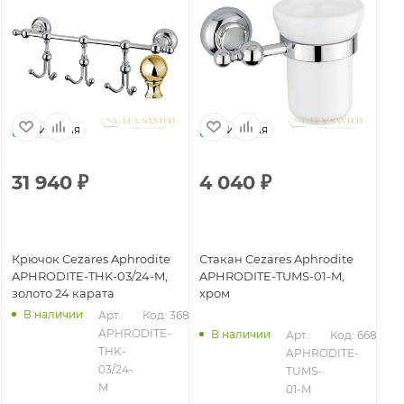
Италия
Италия
31 940
₽
4 040
₽
1
Крючок Cezares Aphrodite
Стакан Cezares Aphrodite
Ер
APHRODITE-THK-03/24-M,
APHRODITE-TUMS-01-M,
AP
золото 24 карата
хром
хр
В наличии
Арт.: 
Код: 36899
283
APHRODITE-
В наличии
Арт.: 
Код: 66846
THK-
APHRODITE-
03/24-
TUMS-
M
01-M