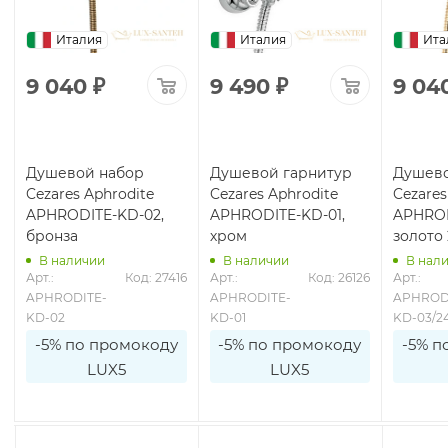
Италия
Италия
Ита
9 040
₽
9 490
₽
9 04
Душевой набор
Душевой гарнитур
Душево
Cezares Aphrodite
Cezares Aphrodite
Cezares
APHRODITE-KD-02,
APHRODITE-KD-01,
APHROD
бронза
хром
золото 
В наличии
В наличии
В нал
Арт.: 
Код: 27416
Арт.: 
Код: 26126
Арт.: 
APHRODITE-
APHRODITE-
APHROD
KD-02
KD-01
KD-03/2
-5% по промокоду
-5% по промокоду
-5% п
LUX5
LUX5