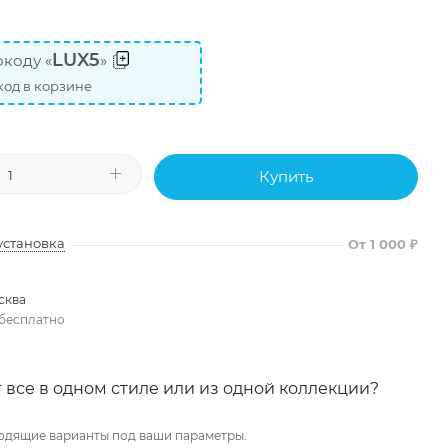
LUX5
коду «
»
од в корзине
Купить
установка
От 1 000 ₽
сква
бесплатно
 все в одном стиле или из одной коллекции?
одящие варианты под ваши параметры.