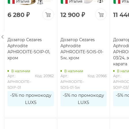
Италия
Италия
Ита
6 280
₽
12 900
₽
11 44
Дозатор Cezares
Дозатор Cezares
Дозато
Aphrodite
Aphrodite
Aphrodi
APHRODITE-SOIP-01,
APHRODITE-SOIS-01-
APHROD
хром
Sw, хром
03/24, 
карата
В наличии
В наличии
В нал
7
Арт.: 
Код: 20962
Арт.: 
Код: 20966
Арт.: 
APHRODITE-
APHRODITE-
APHROD
SOIP-01
SOIS-01-Sw
SOIP-03
-5% по промокоду
-5% по промокоду
-5% п
LUX5
LUX5