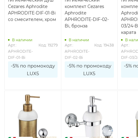
Cezares Aphrodite
комплект Cezares
компле
APHRODITE-DIF-01-Bi
Aphrodite
Aphrodi
со смесителем, хром
APHRODITE-DIF-02-
APHROD
Bi, бронза
03/24-B
карата
В наличии
В наличии
В нал
Арт.: 
Код: 19279
Арт.: 
Код: 19438
Арт.: 
APHRODITE-
APHRODITE-
APHROD
DIF-01-Bi
DIF-02-Bi
DIF-03/2
-5% по промокоду
-5% по промокоду
-5% п
LUX5
LUX5