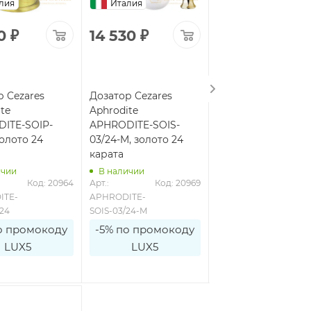
лия
Италия
Италия
0
₽
14 530
₽
8 510
₽
р Cezares
Дозатор Cezares
Дозатор Cezares
te
Aphrodite
Aphrodite
ITE-SOIP-
APHRODITE-SOIS-
APHRODITE-SOIS-0
золото 24
03/24-M, золото 24
M, хром
карата
ичии
В наличии
В наличии
Код: 20964
Арт.: 
Код: 20969
Арт.: 
Код: 2
ITE-
APHRODITE-
APHRODITE-
/24
SOIS-03/24-M
SOIS-02-M
о промокоду
-5% по промокоду
-5% по промоко
LUX5
LUX5
LUX5