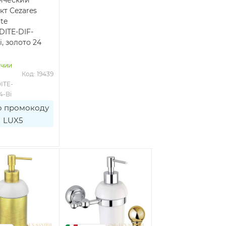
кт Cezares
te
ITE-DIF-
i, золото 24
ичии
Код: 19439
ITE-
4-Bi
о промокоду
LUX5