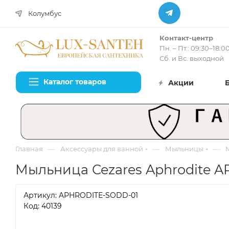
Колумбус
Контакт-центр
Пн. – Пт.: 09:30–18:0
Сб. и Вс. выходной
Каталог товаров
Акции
—
—
—
Главная
Аксессуары для ванной
Мыльницы
Мыльница Cezares Aphrodite 
Артикул:
APHRODITE-SODD-01
Код: 40139