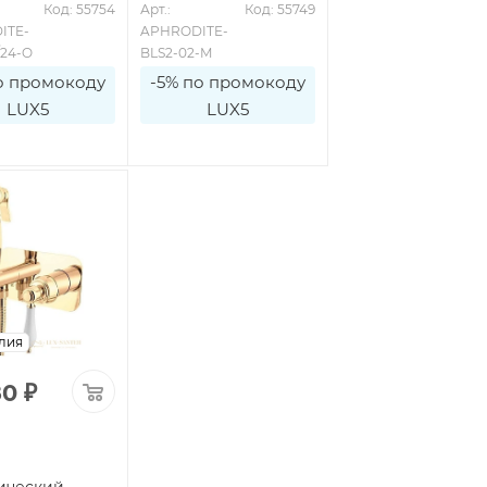
Код: 55754
Арт.: 
Код: 55749
Арт.: 
Код: 6
ITE-
APHRODITE-
APHRODITE-
/24-O
BLS2-02-M
BLS2-A-02-S1
о промокоду
-5% по промокоду
-5% по промоко
LUX5
LUX5
LUX5
лия
80
₽
ический