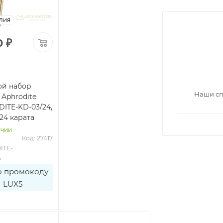
лия
0
₽
й набор
Наши сп
 Aphrodite
ITE-KD-03/24,
24 карата
ичии
Код: 27417
ITE-
4
о промокоду
LUX5