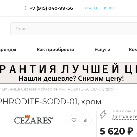
+7 (915) 040-99-56
ЗАКАЗАТЬ ЗВОНОК
0
Бренды
Как приобрести
Услуги
Ко
Мыльница Cezares Aphrodite APHRODITE-SODD-01, хром
APHRODITE-SODD-01, хром
ТОВАР УЧАСТ
Дополните
5 620
₽