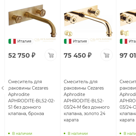
Италия
Италия
Ита
52 750
₽
75 450
₽
97 0
Смеситель для
Смеситель для
Смесит
раковины Cezares
раковины Cezares
ракови
Aphrodite
Aphrodite
Aphrodi
APHRODITE-BLS2-02-
APHRODITE-BLS2-
APHROD
S1 без донного
03/24-M без донного
03/24-
клапана, бронза
клапана, золото 24
клапана
карата
карата
В наличии
В наличии
В нал