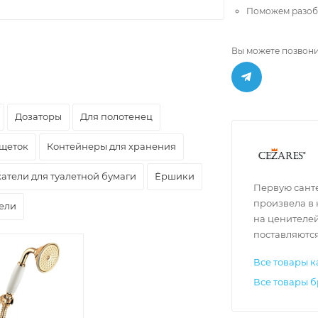
Поможем разобр
Вы можете позвони
Дозаторы
Для полотенец
 щеток
Контейнеры для хранения
атели для туалетной бумаги
Ёршики
Первую сант
произвела в 
ели
на ценителе
поставляются
Все товары к
Все товары б