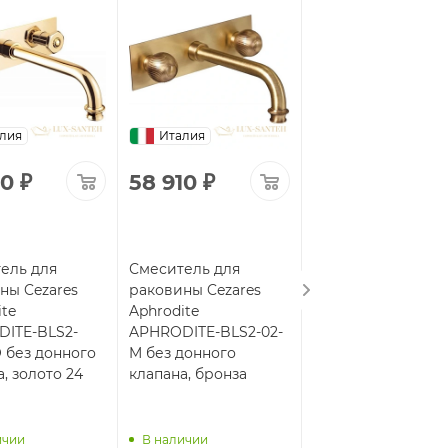
лия
Италия
Италия
10
₽
58 910
₽
47 040
₽
ель для
Смеситель для
Смеситель для
ны Cezares
раковины Cezares
раковины Cezares
te
Aphrodite
Aphrodite
ITE-BLS2-
APHRODITE-BLS2-02-
APHRODITE-BLS2-
O без донного
M без донного
02-S1 с донным
, золото 24
клапана, бронза
клапаном, бронза
ичии
В наличии
В наличии