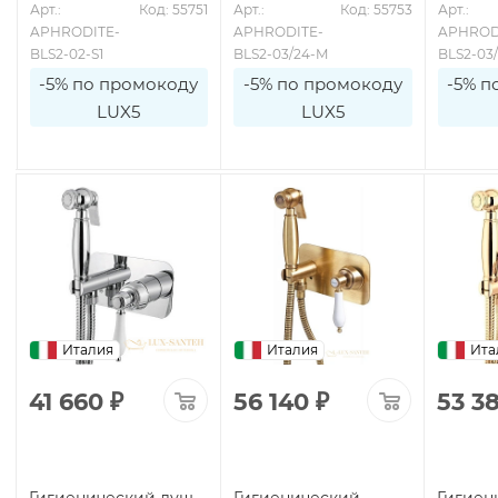
3
Арт.: 
Код: 55751
Арт.: 
Код: 55753
Арт.: 
APHRODITE-
APHRODITE-
APHROD
BLS2-02-S1
BLS2-03/24-M
BLS2-03
-5% по промокоду
-5% по промокоду
-5% п
LUX5
LUX5
Италия
Италия
Ита
41 660
₽
56 140
₽
53 3
Гигиенический душ
Гигиенический
Гигиен