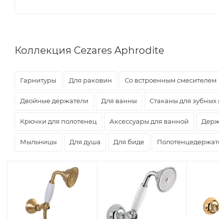
Коллекция Cezares Aphrodite
Гарнитуры
Для раковин
Со встроенным смесителем
Двойные держатели
Для ванны
Стаканы для зубных
Крючки для полотенец
Аксессуары для ванной
Держ
Мыльницы
Для душа
Для биде
Полотенцедержат