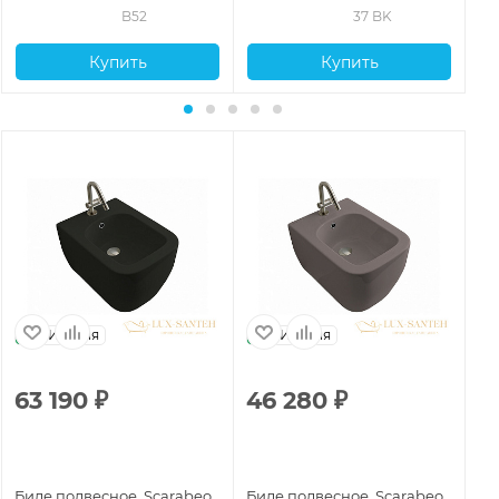
B52
37 BK
Купить
Купить
Италия
Италия
63 190
₽
46 280
₽
4
Биде подвесное, Scarabeo
Биде подвесное, Scarabeo
Би