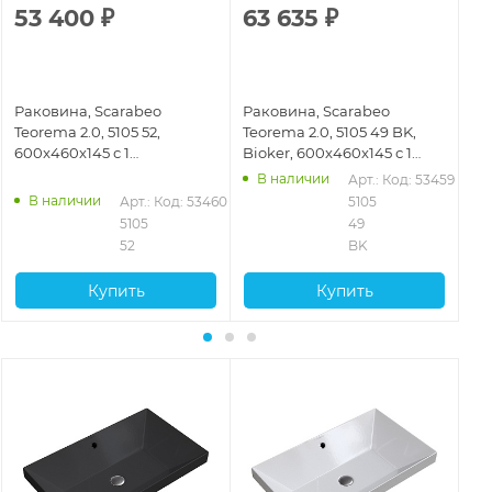
53 400
₽
63 635
₽
5
Раковина, Scarabeo
Раковина, Scarabeo
Ра
Teorema 2.0, 5105 52,
Teorema 2.0, 5105 49 BK,
Teo
600x460x145 с 1
Bioker, 600x460x145 с 1
60
отверстием для смесителя
отверстием для смесителя
от
В наличии
Арт.: 
Код: 53459
и с переливом, Sand
и с переливом, Ardesia
и 
В наличии
Арт.: 
Код: 53460
5105 
5105 
49 
52
BK
Купить
Купить