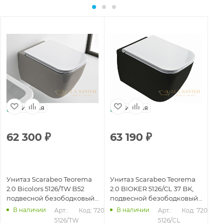
Италия
Италия
62 300
₽
63 190
₽
6
Унитаз Scarabeo Teorema
Унитаз Scarabeo Teorema
Ун
2.0 Bicolors 5126/TW B52
2.0 BIOKER 5126/CL 37 BK,
2.
подвесной безободковый
подвесной безободковый
по
без креплений и сиденья,
без креплений и сиденья,
бе
В наличии
В наличии
Арт.: 
Код: 72030
Арт.: 
Код: 72032
Sand
Lava
Pe
024
5126/TW 
5126/CL 