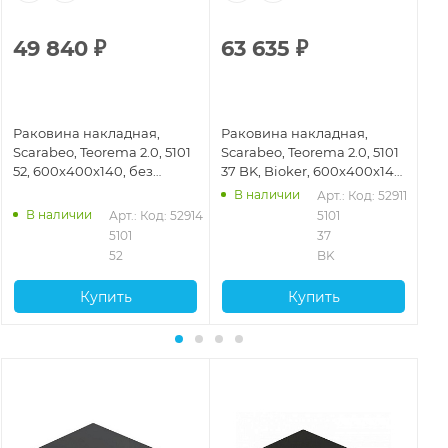
49 840
₽
63 635
₽
6
Раковина накладная,
Раковина накладная,
Ра
Scarabeo, Teorema 2.0, 5101
Scarabeo, Teorema 2.0, 5101
Sc
52, 600x400x140, без
37 BK, Bioker, 600x400x140,
49
отверстия для смесителя и
без отверстия для
60
В наличии
Арт.: 
Код: 52911
без перелива, Sand
смесителя и без перелива,
от
В наличии
Арт.: 
Код: 52914
5101 
Lava
бе
5101 
37 
52
BK
Купить
Купить