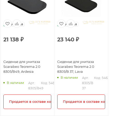
Италия
Италия
21 138
₽
23 140
₽
1
Сиденье для унитаза
Сиденье для унитаза
Си
Scarabeo Teorema 2.0
Scarabeo Teorema 2.0
Sc
8305/B49, Ardesia
8305/B 37, Lava
83
В наличии
Арт.: 
Код: 54631
В наличии
35
Арт.: 
Код: 54636
8305/B 
8305/B49
37
плекта!
Продается в составе комплекта!
Продается в составе комплек