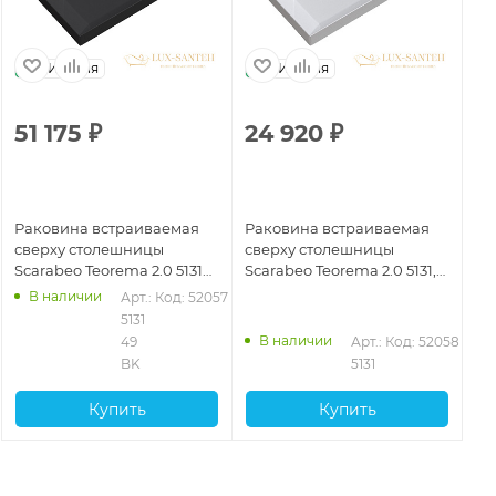
Италия
Италия
51 175
₽
24 920
₽
Раковина встраиваемая
Раковина встраиваемая
сверху столешницы
сверху столешницы
Scarabeo Teorema 2.0 5131
Scarabeo Teorema 2.0 5131,
49 BK, Bioker, 600x360x170
600x360x170 без отверстия
В наличии
Арт.: 
Код: 52057
без отверстия для
для смесителя, переливом,
5131 
смесителя, с переливом,
белый глянцевый
В наличии
49 
Арт.: 
Код: 52058
Ardesia
BK
5131
Купить
Купить