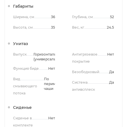
Габариты
Ширина, см
36
Глубина, см
52
Высота, см
35
Вес, кг
24.5
Унитаз
Выпуск
Горизонтальный
Антигрязевое
Нет
(универсальный)
покрытие
Функция биде
Нет
Безободковый
Да
Вид
По
Система
Да
периметру
смывающего
чаши
антивсплеск
потока
Сиденье
Сиденье в
Нет
комплекте