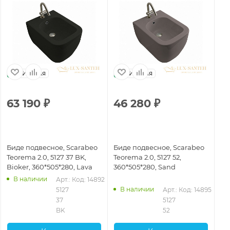
Италия
Италия
63 190
₽
46 280
₽
4
Биде подвесное, Scarabeo
Биде подвесное, Scarabeo
Би
Teorema 2.0, 5127 37 BK,
Teorema 2.0, 5127 52,
Teo
Bioker, 360*505*280, Lava
360*505*280, Sand
36
В наличии
Арт.: 
Код: 14892
В наличии
5127 
Арт.: 
Код: 14895
37 
5127 
BK
52