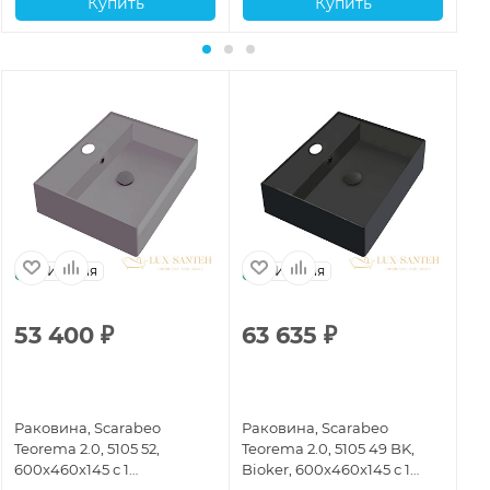
Купить
Купить
Италия
Италия
53 400
₽
63 635
₽
5
Раковина, Scarabeo
Раковина, Scarabeo
Ра
Teorema 2.0, 5105 52,
Teorema 2.0, 5105 49 BK,
Teo
600x460x145 с 1
Bioker, 600x460x145 с 1
60