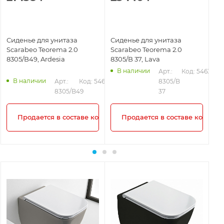
Сиденье для унитаза
Сиденье для унитаза
Си
Scarabeo Teorema 2.0
Scarabeo Teorema 2.0
Sc
8305/B49, Ardesia
8305/B 37, Lava
83
В наличии
Арт.: 
Код: 54631
В наличии
35
Арт.: 
Код: 54636
8305/B 
8305/B49
37
плекта!
Продается в составе комплекта!
Продается в составе комплек