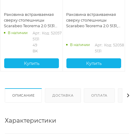
Раковина встраиваемая
Раковина встраиваемая
сверху столешницы
сверху столешницы
Scarabeo Teorema 2.0 5131
Scarabeo Teorema 2.0 5131,
49 BK, Bioker, 600x360x170
600x360x170 без отверстия
В наличии
Арт.: 
Код: 52057
без отверстия для
для смесителя, переливом,
5131 
смесителя, с переливом,
белый глянцевый
В наличии
49 
Арт.: 
Код: 52058
Ardesia
BK
5131
Купить
Купить
ОПИСАНИЕ
ДОСТАВКА
ОПЛАТА
ОТЗ
Характеристики