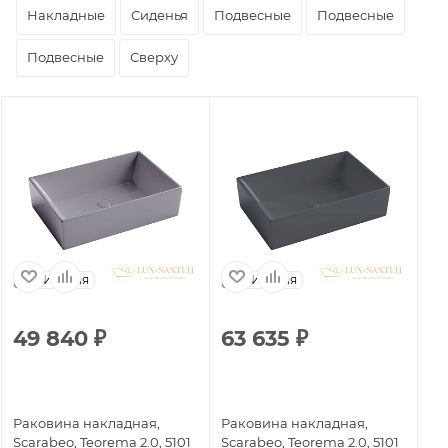
Накладные
Сиденья
Подвесные
Подвесные
Подвесные
Сверху
Италия
Италия
49 840
₽
63 635
₽
6
Раковина накладная,
Раковина накладная,
Ра
Scarabeo, Teorema 2.0, 5101
Scarabeo, Teorema 2.0, 5101
Sc