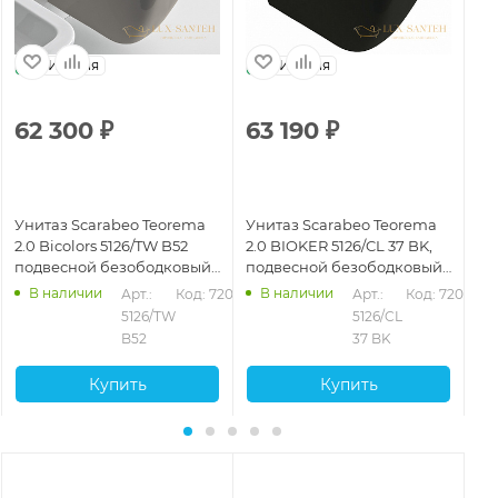
Италия
Италия
62 300
₽
63 190
₽
6
Унитаз Scarabeo Teorema
Унитаз Scarabeo Teorema
Ун
2.0 Bicolors 5126/TW B52
2.0 BIOKER 5126/CL 37 BK,
2.
подвесной безободковый
подвесной безободковый
по
без креплений и сиденья,
без креплений и сиденья,
бе
В наличии
В наличии
Арт.: 
Код: 72030
Арт.: 
Код: 72032
Sand
Lava
Pe
024
5126/TW 
5126/CL 
B52
37 BK
Купить
Купить