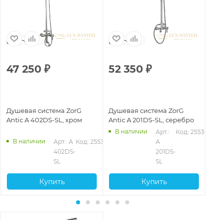
Чехия
Чехия
47 250
₽
52 350
₽
4
Душевая система ZorG
Душевая система ZorG
Ду
Antic A 402DS-SL, хром
Antic A 201DS-SL, серебро
An
В наличии
Арт.: 
Код: 25536
В наличии
Арт.: A 
Код: 25538
A 
402DS-
201DS-
SL
SL
Купить
Купить