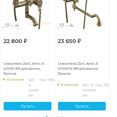
Чехия
Чехия
22 800
₽
23 650
₽
2
Смеситель ZorG Antic A
Смеситель ZorG Antic A
См
400W-BR для ванны,
101WDN-BR для ванны,
70
бронза
бронза
бр
В наличии
2
Арт.: 
Код: 59369
В наличии
A 
Арт.: A 
Код: 59353
400W-
101WDN-
BR
BR
Купить
Купить