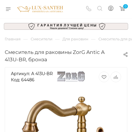
0
—
—
—
Главная
Смесители
Для раковин
Смеситель для р
Смеситель для раковины ZorG Antic A
413U-BR, бронза
Артикул:
A 413U-BR
Код: 64486