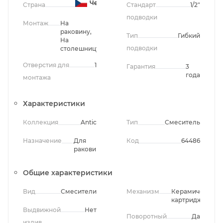
Чехия
Страна
Стандарт
1/2"
подводки
Монтаж
На
раковину,
Тип
Гибкий
На
подводки
столешницу
Отверстия для
1
Гарантия
3
года
монтажа
Характеристики
Коллекция
Antic
Тип
Смеситель
Назначение
Для
Код
64486
раковины
Общие характеристики
Вид
Смесители
Механизм
Керамический
картридж
Выдвижной
Нет
Поворотный
Да
излив