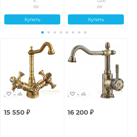
K-
124K-
BR
BR
Купить
Купить
Чехия
Чехия
15 550
₽
16 200
₽
1