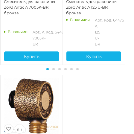
Смеситель для раковины
Смеситель для раковины
См
ZorG Antic A 7005K-BR,
ZorG Antic A 125 U-BR,
Zo
бронза
бронза
бр
В наличии
Арт.: 
Код: 64476
6
A 
В наличии
Арт.: A 
Код: 64489
125 
7005K-
U-
BR
BR
Купить
Купить
Чехия