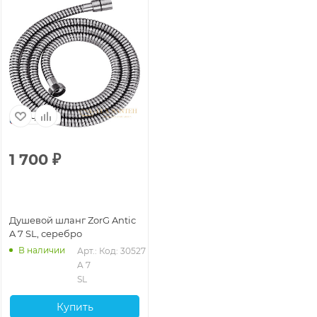
Чехия
1 700
₽
Душевой шланг ZorG Antic
A 7 SL, серебро
В наличии
Арт.: 
Код: 30527
A 7 
SL
Купить