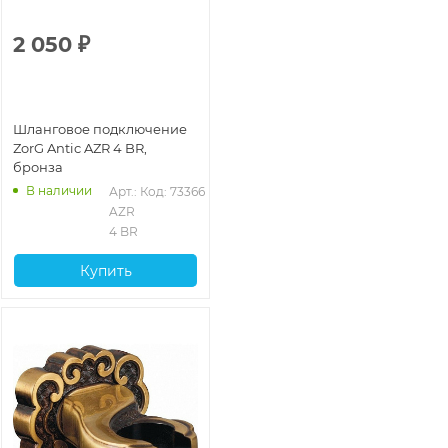
2 050
₽
Шланговое подключение
ZorG Antic AZR 4 BR,
бронза
В наличии
Арт.: 
Код: 73366
AZR 
4 BR
Купить