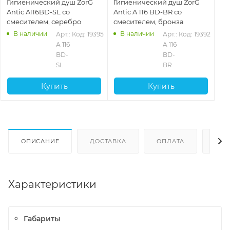
Гигиенический душ ZorG
Гигиенический душ ZorG
Antic A116BD-SL со
Antic A 116 BD-BR со
смесителем, серебро
смесителем, бронза
В наличии
В наличии
Арт.: 
Код: 19395
Арт.: 
Код: 19392
A 116 
A 116 
BD-
BD-
SL
BR
Купить
Купить
ОПИСАНИЕ
ДОСТАВКА
ОПЛАТА
ОТЗ
Характеристики
Габариты