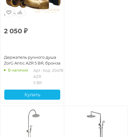
Чехия
2 050
₽
Держатель ручного душа
ZorG Antic AZR 5 BR, бронза
В наличии
Арт.: 
Код: 20478
AZR 
5 BR
Купить