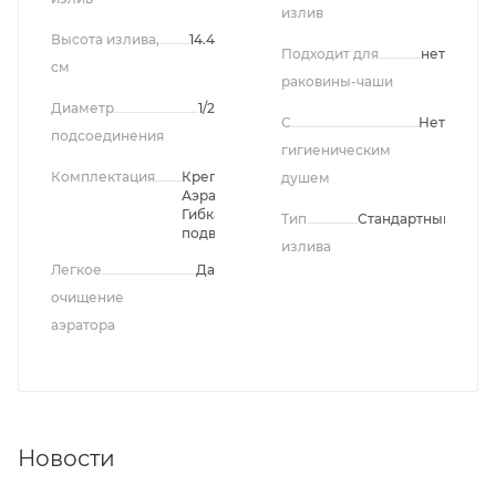
излив
Высота излива,
14.4
Подходит для
нет
см
раковины-чаши
Диаметр
1/2
С
Нет
подсоединения
гигиеническим
Комплектация
Крепление,
душем
Аэратор,
Гибкая
Тип
Стандартный
подводка
излива
Легкое
Да
очищение
аэратора
Новости