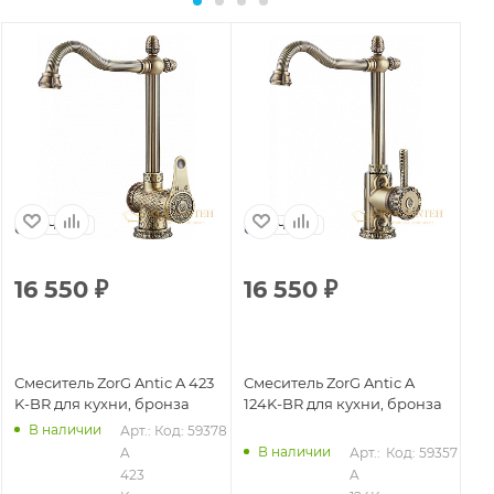
Чехия
Чехия
16 550
₽
16 550
₽
2
Смеситель ZorG Antic A 423
Смеситель ZorG Antic A
См
K-BR для кухни, бронза
124K-BR для кухни, бронза
KF
В наличии
Арт.: 
Код: 59378
В наличии
2
A 
Арт.: 
Код: 59357
423 
A 