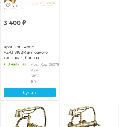
Чехия
3 400
₽
Кран ZorG Antic
AZR31818BR для одного
типа воды, бронза
В наличии
Арт.: 
Код: 36378
AZR 
31818 
BR
Купить