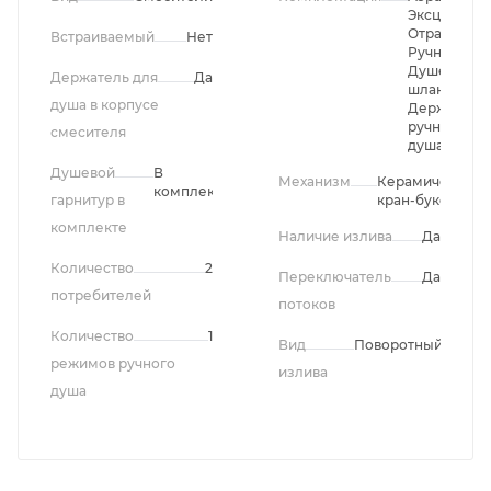
Эксцентрик
Отражатели
Встраиваемый
Нет
Ручной душ
Душевой
Держатель для
Да
шланг,
душа в корпусе
Держатель
ручного
смесителя
душа
Душевой
В
Механизм
Керамические
комплекте
гарнитур в
кран-буксы
комплекте
Наличие излива
Да
Количество
2
Переключатель
Да
потребителей
потоков
Количество
1
Вид
Поворотный
режимов ручного
излива
душа