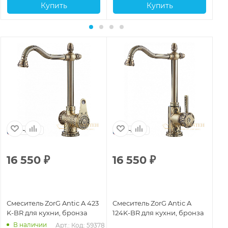
Купить
Купить
Чехия
Чехия
16 550
₽
16 550
₽
2
Смеситель ZorG Antic A 423
Смеситель ZorG Antic A
См
K-BR для кухни, бронза
124K-BR для кухни, бронза
KF
В наличии
Арт.: 
Код: 59378