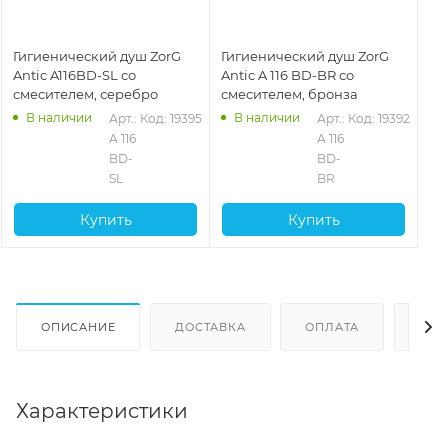
Гигиенический душ ZorG
Гигиенический душ ZorG
Antic A116BD-SL со
Antic A 116 BD-BR со
смесителем, серебро
смесителем, бронза
В наличии
В наличии
Арт.: 
Код: 19395
Арт.: 
Код: 19392
A 116 
A 116 
BD-
BD-
SL
BR
Купить
Купить
ОПИСАНИЕ
ДОСТАВКА
ОПЛАТА
ОТЗ
Характеристики