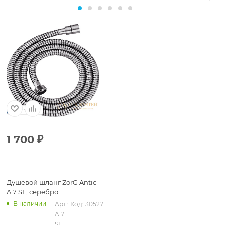
Чехия
1 700
₽
Душевой шланг ZorG Antic
A 7 SL, серебро
В наличии
Арт.: 
Код: 30527
A 7 
SL