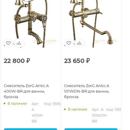
Чехия
Чехия
22 800
₽
23 650
₽
2
Смеситель ZorG Antic A
Смеситель ZorG Antic A
См
400W-BR для ванны,
101WDN-BR для ванны,
70
бронза
бронза
бр
В наличии
2
Арт.: 
Код: 59369
В наличии
A 
Арт.: A 
Код: 59353
400W-
101WDN-
BR
BR