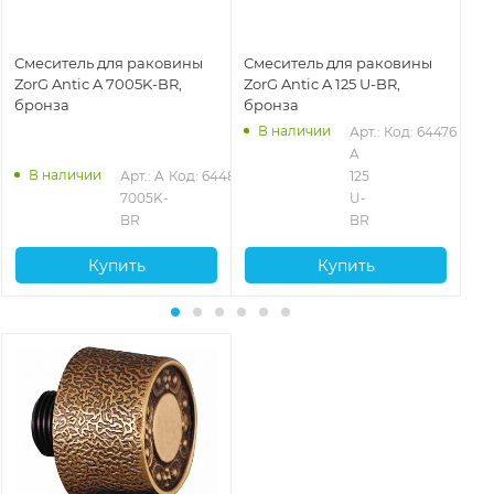
Смеситель для раковины
Смеситель для раковины
См
ZorG Antic A 7005K-BR,
ZorG Antic A 125 U-BR,
Zo
бронза
бронза
бр
В наличии
Арт.: 
Код: 64476
6
A 
В наличии
Арт.: A 
Код: 64489
125 
7005K-
U-
BR
BR
Купить
Купить