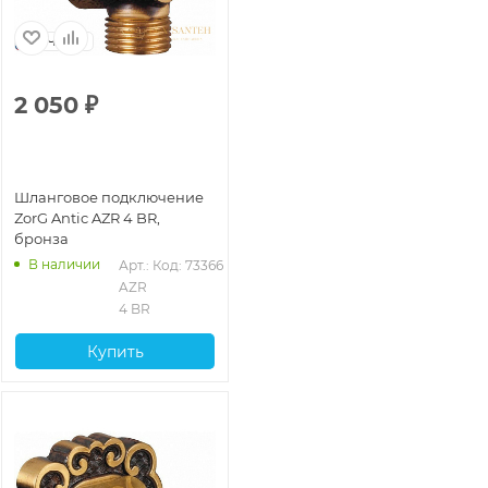
Чехия
2 050
₽
Шланговое подключение
ZorG Antic AZR 4 BR,
бронза
В наличии
Арт.: 
Код: 73366
AZR 
4 BR
Купить