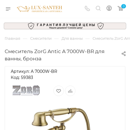
0
—
—
—
Главная
Смесители
Для ванны
Смеситель ZorG An
Смеситель ZorG Antic A 7000W-BR для
ванны, бронза
Артикул:
A 7000W-BR
Код: 59383