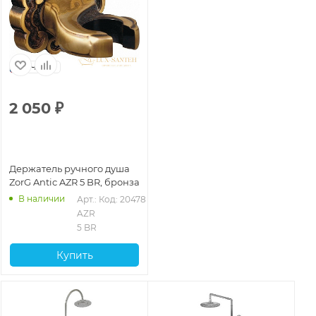
Чехия
2 050
₽
Держатель ручного душа
ZorG Antic AZR 5 BR, бронза
В наличии
Арт.: 
Код: 20478
AZR 
5 BR
Купить