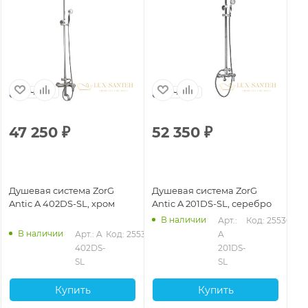
Чехия
Чехия
47 250
₽
52 350
₽
4
Душевая система ZorG
Душевая система ZorG
Ду
Antic A 402DS-SL, хром
Antic A 201DS-SL, серебро
An
В наличии
Арт.: 
Код: 25536
В наличии
Арт.: A 
Код: 25538
A 
402DS-
201DS-
SL
SL
Купить
Купить