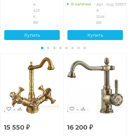
В наличии
2
A 
Арт.: 
Код: 59357
423 
A 
K-
124K-
BR
BR
Купить
Купить
Чехия
Чехия
15 550
₽
16 200
₽
1