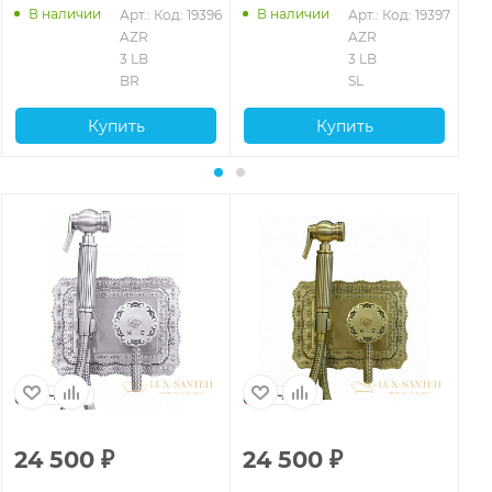
В наличии
В наличии
Арт.: 
Код: 19396
Арт.: 
Код: 19397
AZR 
AZR 
3 LB 
3 LB 
BR
SL
Купить
Купить
Чехия
Чехия
24 500
₽
24 500
₽