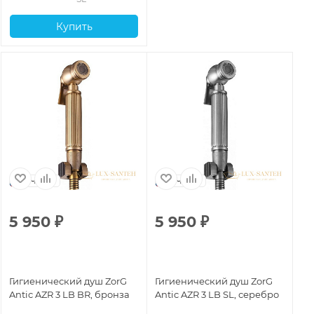
Купить
Чехия
Чехия
5 950
₽
5 950
₽
3
Гигиенический душ ZorG
Гигиенический душ ZorG
Ги
Antic AZR 3 LB BR, бронза
Antic AZR 3 LB SL, серебро
An
бр