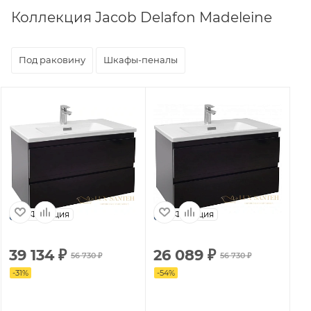
Коллекция Jacob Delafon Madeleine
Под раковину
Шкафы-пеналы
Франция
Франция
39 134
₽
26 089
₽
3
56 730
₽
56 730
₽
-
31
%
-
54
%
-
31