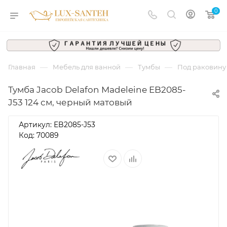
0
—
—
—
Главная
Мебель для ванной
Тумбы
Под раковину
Тумба Jacob Delafon Madeleine EB2085-
J53 124 см, черный матовый
Артикул:
EB2085-J53
Код: 70089