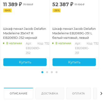
11 389
₽
52 387
₽
4
71 190
₽
71 190
₽
-
84
%
-
26
%
-
2
Шкаф пенал Jacob Delafon
Шкаф-пенал Jacob Delafon
Шк
Madeleine 35x147 R
Madeleine EB2069G-J51 L
Ma
EB2069D-J52 черный
белый матовый, левый
35
бл
В наличии
В наличии
794
Арт.: 
Код: 73230
Арт.: 
Код: 73254
EB2069D-
EB2069G-
J52
J51
Купить
Купить
ОПИСАНИЕ
ДОСТАВКА
ОПЛАТА
ОТЗ