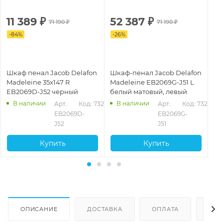
11 389
₽
52 387
₽
4
71 190
₽
71 190
₽
-
84
%
-
26
%
-
2
Шкаф пенал Jacob Delafon
Шкаф-пенал Jacob Delafon
Шк
Madeleine 35x147 R
Madeleine EB2069G-J51 L
Ma
EB2069D-J52 черный
белый матовый, левый
35
бл
В наличии
В наличии
794
Арт.: 
Код: 73230
Арт.: 
Код: 73254
EB2069D-
EB2069G-
J52
J51
Купить
Купить
ОПИСАНИЕ
ДОСТАВКА
ОПЛАТА
ОТЗ