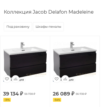
Коллекция Jacob Delafon Madeleine
Под раковину
Шкафы-пеналы
Франция
Франция
39 134
₽
26 089
₽
3
56 730
₽
56 730
₽
-
31
%
-
54
%
-
31