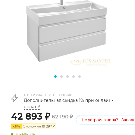
ТОВАР УЧАСТВУЕТ В АКЦИЯХ
Дополнительная скидка 1% при онлайн-
оплате!
42 893
₽
62 190
₽
Не устроила цена? - Запол
-
31
%
Экономия
19 297
₽
В наличии