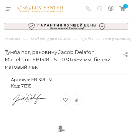
0
—
—
—
Главная
Мебель для ванной
Тумбы
Под раковину
Тумба под раковину Jacob Delafon
Madeleine EB1318-J51 1030х492 мм, белый
матовый лак
Артикул:
EB1318-J51
Код: 71315