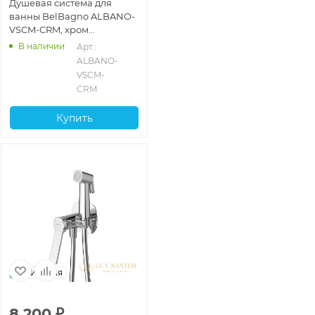
Душевая система для
ванны BelBagno ALBANO-
VSCM-CRM, хром
глянцевый глянцевый
В наличии
Арт.: 
ALBANO-
VSCM-
CRM
Купить
Италия
8 200
₽