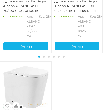
Душевой уголок BelBagno
Душевой уголок BelBagno
Ду
Albano ALBANO-ASH-1-
Albano ALBANO-AS-1-80-C-
Al
70/100-C-Cr 70х100 см
Cr 80х80 см профиль хром,
90
профиль хром, стекло
стекло прозрачное
пр
В наличии
В наличии
439
Арт.: 
Код: 28440
Арт.: 
Код: 28436
прозрачное
пр
ALBANO-
ALBANO-
ASH-1-
AS-1-
70/100-
80-C-
C-Cr
Cr
Купить
Купить
Италия