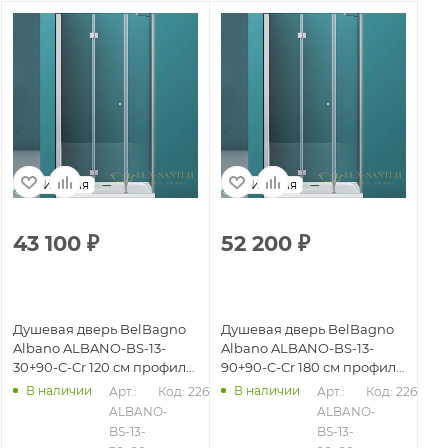
Италия
Италия
43 100
₽
52 200
₽
5
Душевая дверь BelBagno
Душевая дверь BelBagno
Ду
Albano ALBANO-BS-13-
Albano ALBANO-BS-13-
Al
30+90-C-Cr 120 см профиль
90+90-C-Cr 180 см профиль
10
хром, стекло прозрачное
хром, стекло прозрачное
пр
В наличии
В наличии
Арт.: 
Код: 22639
Арт.: 
Код: 22659
пр
626
ALBANO-
ALBANO-
BS-13-
BS-13-