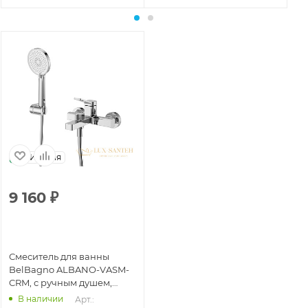
Италия
9 160
₽
Смеситель для ванны
BelBagno ALBANO-VASM-
CRM, с ручным душем,
хром глянцевый
В наличии
Арт.: 