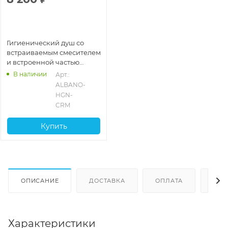
Гигиенический душ со
встраиваемым смесителем
и встроенной частью
BelBagno ALBANO-HGN-
В наличии
Арт.: 
CRM, хром глянцевый
ALBANO-
глянцевый
HGN-
CRM
Купить
ОПИСАНИЕ
ДОСТАВКА
ОПЛАТА
ОТЗ
Характеристики