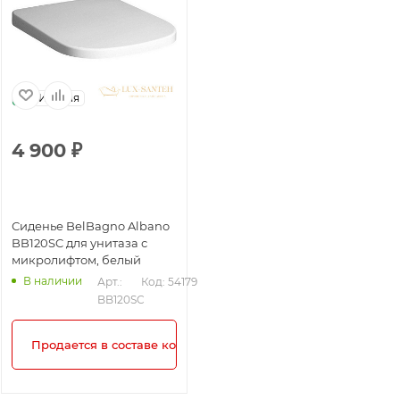
Италия
4 900
₽
Сиденье BelBagno Albano
BB120SC для унитаза с
микролифтом, белый
В наличии
Арт.: 
Код: 54179
BB120SC
Продается в составе комплекта!