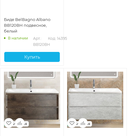
Биде BelBagno Albano
BB120BH подвесное,
белый
В наличии
Арт.: 
Код: 14395
BB120BH
Купить
Италия
Италия