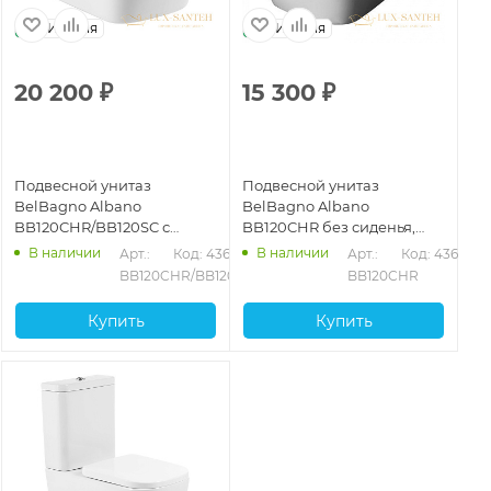
Италия
Италия
20 200
₽
15 300
₽
Подвесной унитаз
Подвесной унитаз
BelBagno Albano
BelBagno Albano
BB120CHR/BB120SC с
BB120CHR без сиденья,
сиденьем микролифт,
белый
В наличии
В наличии
Арт.: 
Код: 43645
Арт.: 
Код: 43644
белый
BB120CHR/BB120SC
BB120CHR
Купить
Купить