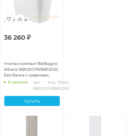
Италия
36 260
₽
Унитаз компакт BelBagno
Albano BB120CPR/BB120SC
без бачка с сиденьем
микролифт, белый
В наличии
Арт.: 
Код: 72040
BB120CPR/BB120SC
Купить