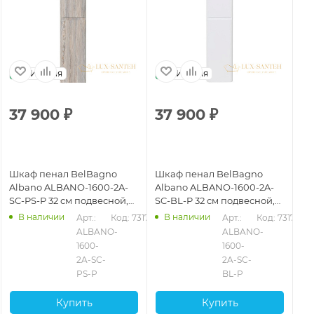
Италия
Италия
37 900
₽
37 900
₽
3
Шкаф пенал BelBagno
Шкаф пенал BelBagno
Шк
Albano ALBANO-1600-2A-
Albano ALBANO-1600-2A-
Al
SC-PS-P 32 см подвесной,
SC-BL-P 32 см подвесной,
SC
pino scania
bianco lucido
rov
В наличии
В наличии
Арт.: 
Код: 73177
Арт.: 
Код: 73176
ALBANO-
ALBANO-
1600-
1600-
2A-SC-
2A-SC-
PS-P
BL-P
Купить
Купить