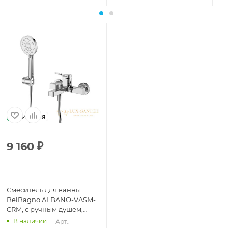
Италия
9 160
₽
Смеситель для ванны
BelBagno ALBANO-VASM-
CRM, с ручным душем,
хром глянцевый
В наличии
Арт.: 