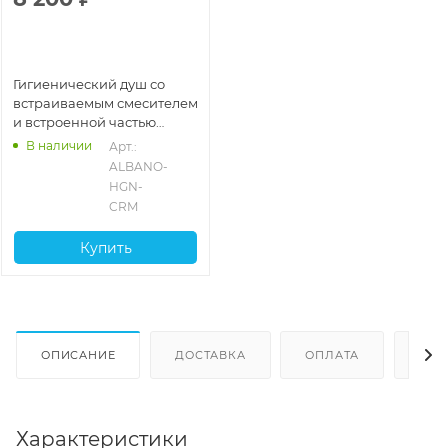
Гигиенический душ со
встраиваемым смесителем
и встроенной частью
BelBagno ALBANO-HGN-
В наличии
Арт.: 
CRM, хром глянцевый
ALBANO-
глянцевый
HGN-
CRM
Купить
ОПИСАНИЕ
ДОСТАВКА
ОПЛАТА
ОТЗ
Характеристики