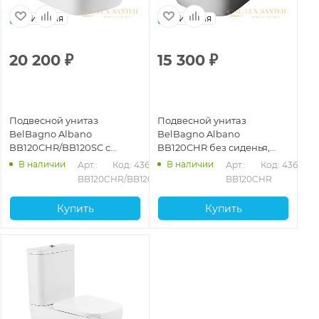
Италия
Италия
20 200
₽
15 300
₽
Подвесной унитаз
Подвесной унитаз
BelBagno Albano
BelBagno Albano
BB120CHR/BB120SC с
BB120CHR без сиденья,
сиденьем микролифт,
белый
В наличии
В наличии
Арт.: 
Код: 43645
Арт.: 
Код: 43644
белый
BB120CHR/BB120SC
BB120CHR
Купить
Купить