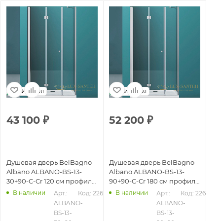
Италия
Италия
43 100
₽
52 200
₽
5
Душевая дверь BelBagno
Душевая дверь BelBagno
Ду
Albano ALBANO-BS-13-
Albano ALBANO-BS-13-
Al
30+90-C-Cr 120 см профиль
90+90-C-Cr 180 см профиль
10
хром, стекло прозрачное
хром, стекло прозрачное
пр
В наличии
В наличии
Арт.: 
Код: 22639
Арт.: 
Код: 22659
пр
626
ALBANO-
ALBANO-
BS-13-
BS-13-