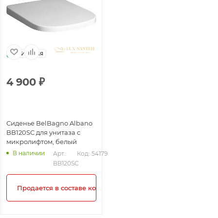
Италия
4 900
₽
Сиденье BelBagno Albano
BB120SC для унитаза с
микролифтом, белый
В наличии
Арт.: 
Код: 54179
BB120SC
Продается в составе комплекта!