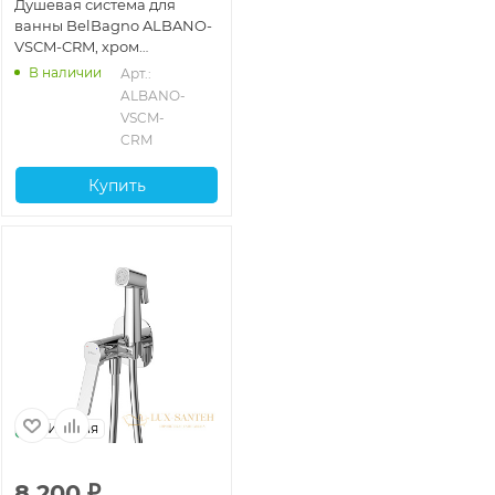
Душевая система для
ванны BelBagno ALBANO-
VSCM-CRM, хром
глянцевый глянцевый
В наличии
Арт.: 
ALBANO-
VSCM-
CRM
Купить
Италия
8 200
₽