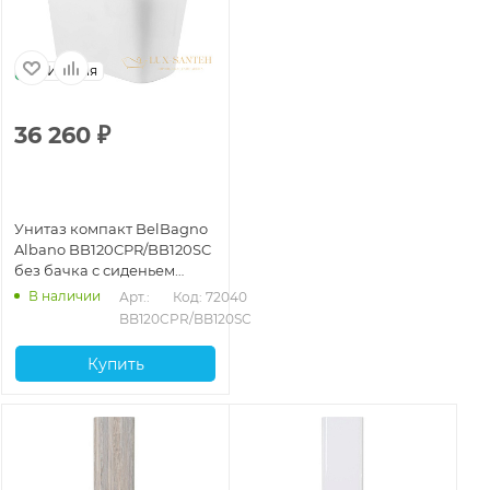
Италия
36 260
₽
Унитаз компакт BelBagno
Albano BB120CPR/BB120SC
без бачка с сиденьем
микролифт, белый
В наличии
Арт.: 
Код: 72040
BB120CPR/BB120SC
Купить