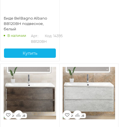
Биде BelBagno Albano
BB120BH подвесное,
белый
В наличии
Арт.: 
Код: 14395
BB120BH
Купить
Италия
Италия