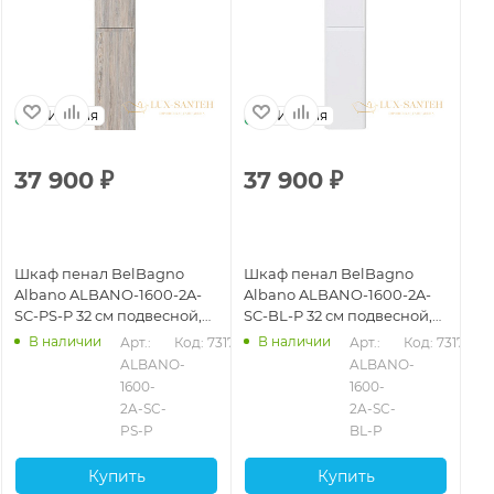
Италия
Италия
37 900
₽
37 900
₽
3
Шкаф пенал BelBagno
Шкаф пенал BelBagno
Шк
Albano ALBANO-1600-2A-
Albano ALBANO-1600-2A-
Al
SC-PS-P 32 см подвесной,
SC-BL-P 32 см подвесной,
SC
pino scania
bianco lucido
rov
В наличии
В наличии
Арт.: 
Код: 73177
Арт.: 
Код: 73176
ALBANO-
ALBANO-
1600-
1600-
2A-SC-
2A-SC-
PS-P
BL-P
Купить
Купить