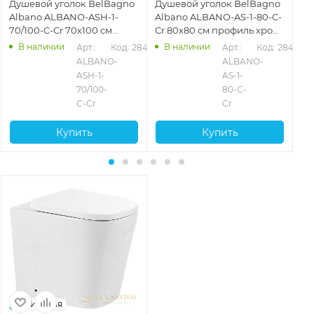
Душевой уголок BelBagno
Душевой уголок BelBagno
Ду
Albano ALBANO-ASH-1-
Albano ALBANO-AS-1-80-C-
Al
70/100-C-Cr 70х100 см
Cr 80х80 см профиль хром,
90
профиль хром, стекло
стекло прозрачное
пр
В наличии
В наличии
439
Арт.: 
Код: 28440
Арт.: 
Код: 28436
прозрачное
пр
ALBANO-
ALBANO-
ASH-1-
AS-1-
70/100-
80-C-
C-Cr
Cr
Купить
Купить
Италия