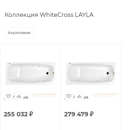
Коллекция WhiteCross LAYLA
Акриловые
Польша
Польша
255 032
₽
279 479
₽
1