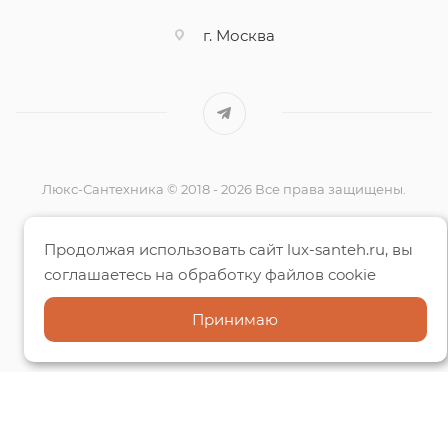
г. Москва
Люкс-Сантехника © 2018 - 2026 Все права защищены.
Вся информация на данном сайте несёт исключительно
Продолжая использовать сайт lux-santeh.ru, вы
информационный характер
соглашаетесь на обработку файлов cookie
и ни при каких условиях не является публичной офертой,
определяемой
Принимаю
положениями Статьи 437 (2) ГК РФ.
Способы оплаты