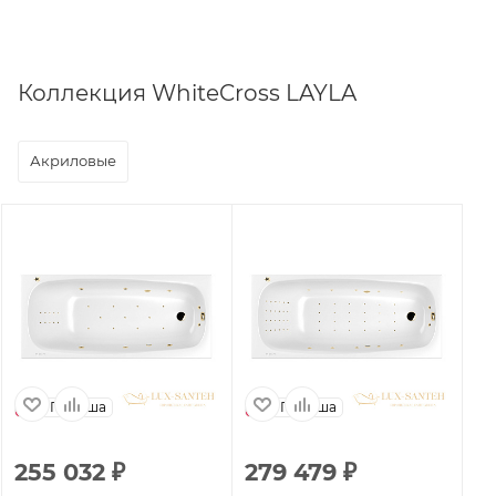
Коллекция WhiteCross LAYLA
Акриловые
Польша
Польша
255 032
₽
279 479
₽
1