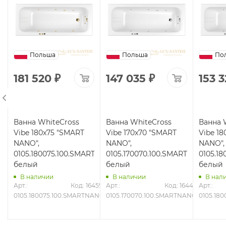
Польша
Польша
По
181 520
₽
147 035
₽
153 3
Ванна WhiteCross
Ванна WhiteCross
Ванна 
Vibe 180x75 "SMART
Vibe 170x70 "SMART
Vibe 18
NANO",
NANO",
NANO",
0105.180075.100.SMARTNANO.GL,
0105.170070.100.SMARTNANO.CR,
0105.1
белый
белый
белый
В наличии
В наличии
В нал
6
Арт.: 
Код: 16459
Арт.: 
Код: 16441
Арт.: 
0105.180075.100.SMARTNANO.GL
0105.170070.100.SMARTNANO.CR
0105.18