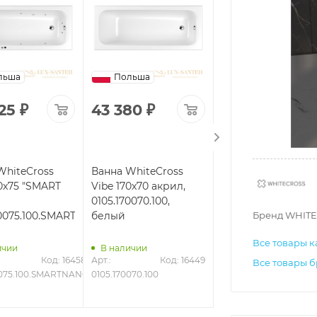
льша
Польша
Польша
25
₽
43 380
₽
130 096
₽
WhiteCross
Ванна WhiteCross
Ванна WhiteCross
0x75 "SMART
Vibe 170x70 акрил,
Vibe 180x75 "SOFT",
0105.170070.100,
0105.180075.100.SO
Бренд WHITE
80075.100.SMARTNANO.CR,
белый
белый
Все товары к
ичии
В наличии
В наличии
Код: 16458
Арт.: 
Код: 16449
Арт.: 
Код
Все товары б
0075.100.SMARTNANO.CR
0105.170070.100
0105.180075.100.SOFT