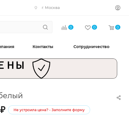
г. Москва
0
0
0
мпания
Контакты
Сотрудничество
 белый
₽
Не устроила цена? - Заполните форму