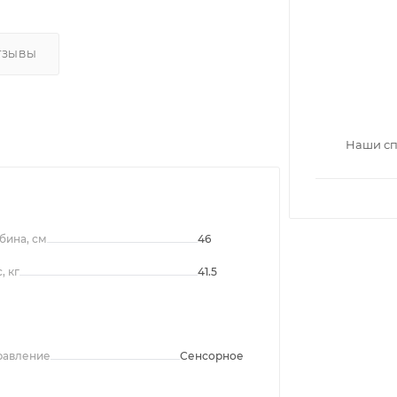
ТЗЫВЫ
Наши сп
бина, см
46
, кг
41.5
равление
Сенсорное