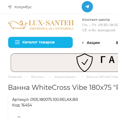
Колумбус
Контакт-центр
Пн. – Пт.: 09:30–18:0
Сб. и Вс. выходной
Каталог товаров
Акции
—
—
—
Главная
Ванны
Акриловые
Ванна WhiteCross 
Ванна WhiteCross Vibe 180x75 "
Артикул:
0105.180075.100.RELAX.BR
Код: 16454