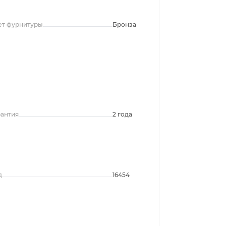
ет фурнитуры
Бронза
рантия
2 года
д
16454