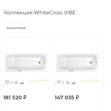
Коллекция WhiteCross VIBE
Акриловые
Польша
Польша
181 520
₽
147 035
₽
1