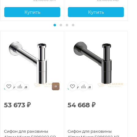
PVD
Купить
Купить
Италия
Италия
53 673
₽
54 668
₽
1
Сифон для раковины
Сифон для раковины
Си
Almar Mixers E096002.CO,
Almar Mixers E096002.AB,
Al