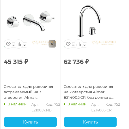
Италия
Италия
45 315
₽
62 736
₽
2
Смеситель для раковины
Смеситель для раковины
См
встраиваемый на 3
на 2 отверстия Almar
на
отверстия Almar
E214005.CR, без донного
Fr
E210057.NB, излив 170-195
клапана, хром
ор
В наличии
В наличии
207
Арт.: 
Код: 75267
Арт.: 
Код: 75272
мм, без донного клапана,
бр
E210057.NB
E214005.CR
никель брашированный
Купить
Купить