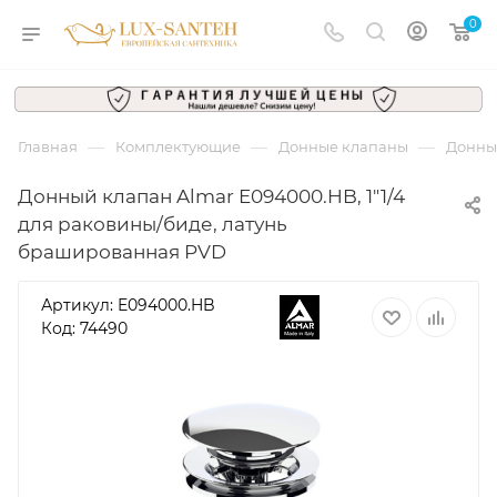
0
—
—
—
Главная
Комплектующие
Донные клапаны
Донный
Донный клапан Almar E094000.HB, 1"1/4
для раковины/биде, латунь
брашированная PVD
Артикул:
E094000.HB
Код: 74490