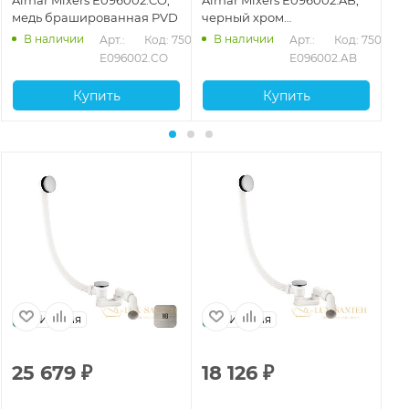
медь брашированная PVD
черный хром
хр
брашированный PVD
В наличии
В наличии
082
Арт.: 
Код: 75080
Арт.: 
Код: 75079
E096002.CO
E096002.AB
Купить
Купить
Италия
Италия
25 679
₽
18 126
₽
4