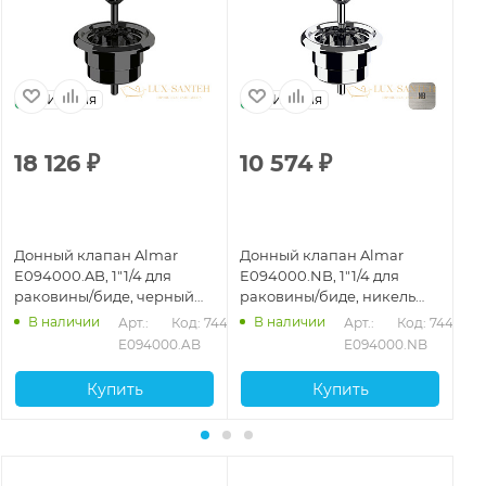
Италия
Италия
18 126
₽
10 574
₽
1
Донный клапан Almar
Донный клапан Almar
До
E094000.AB, 1"1/4 для
E094000.NB, 1"1/4 для
E0
раковины/биде, черный
раковины/биде, никель
ра
хром брашированный
брашированный
ор
В наличии
В наличии
488
Арт.: 
Код: 74486
Арт.: 
Код: 74492
PVD
бр
E094000.AB
E094000.NB
Купить
Купить