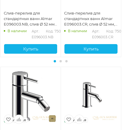
Слив-перелив для
Слив-перелив для
Сл
стандартных ванн Almar
стандартных ванн Almar
ст
E096003.NB, слив Ø 52 мм,
E096003.CR, слив Ø 52 мм,
E0
никель брашированный
хром
ме
В наличии
В наличии
097
Арт.: 
Код: 75099
Арт.: 
Код: 75096
E096003.NB
E096003.CR
Купить
Купить
Италия
Италия