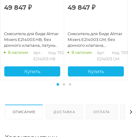
49 847
₽
49 847
₽
3
Смеситель для биде Almar
Смеситель для биде Almar
См
Mixers E214003.HB, без
Mixers E214003.GM, без
Mi
донного клапана, латунь
донного клапана,
до
брашированная PVD
оружейная сталь
хр
В наличии
В наличии
18
Арт.: 
Код: 75120
Арт.: 
Код: 75119
P
E214003.HB
E214003.GM
Купить
Купить
ОПИСАНИЕ
ДОСТАВКА
ОПЛАТА
ОТЗ