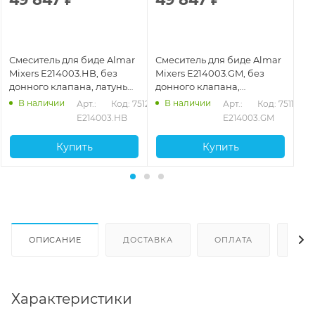
Смеситель для биде Almar
Смеситель для биде Almar
См
Mixers E214003.HB, без
Mixers E214003.GM, без
Mi
донного клапана, латунь
донного клапана,
до
брашированная PVD
оружейная сталь
хр
В наличии
В наличии
18
Арт.: 
Код: 75120
Арт.: 
Код: 75119
P
E214003.HB
E214003.GM
Купить
Купить
ОПИСАНИЕ
ДОСТАВКА
ОПЛАТА
ОТЗ
Характеристики