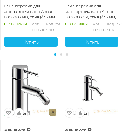
Слив-перелив для
Слив-перелив для
Сл
стандартных ванн Almar
стандартных ванн Almar
ст
E096003.NB, слив Ø 52 мм,
E096003.CR, слив Ø 52 мм,
E0
никель брашированный
хром
ме
В наличии
В наличии
097
Арт.: 
Код: 75099
Арт.: 
Код: 75096
E096003.NB
E096003.CR
Купить
Купить
Италия
Италия
49 847
₽
49 847
₽
3