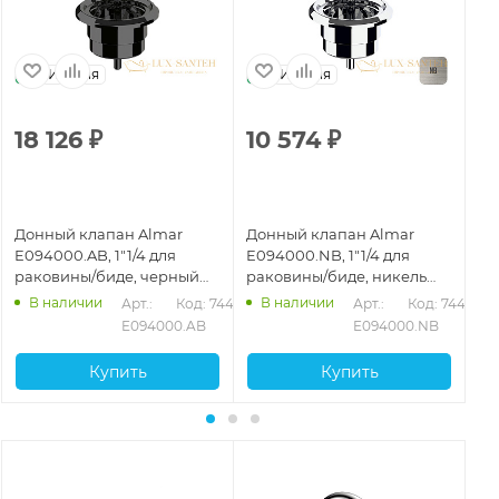
Италия
Италия
18 126
₽
10 574
₽
1
Донный клапан Almar
Донный клапан Almar
До
E094000.AB, 1"1/4 для
E094000.NB, 1"1/4 для
E0
раковины/биде, черный
раковины/биде, никель
ра
хром брашированный
брашированный
ор
В наличии
В наличии
488
Арт.: 
Код: 74486
Арт.: 
Код: 74492
PVD
бр
E094000.AB
E094000.NB
Купить
Купить