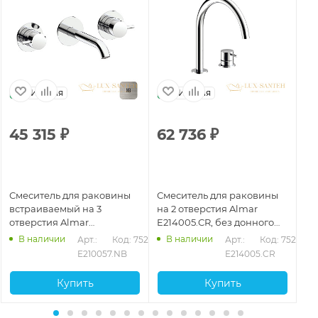
Италия
Италия
45 315
₽
62 736
₽
2
Смеситель для раковины
Смеситель для раковины
См
встраиваемый на 3
на 2 отверстия Almar
на
отверстия Almar
E214005.CR, без донного
Fr
E210057.NB, излив 170-195
клапана, хром
ор
В наличии
В наличии
207
Арт.: 
Код: 75267
Арт.: 
Код: 75272
мм, без донного клапана,
бр
E210057.NB
E214005.CR
никель брашированный
Купить
Купить