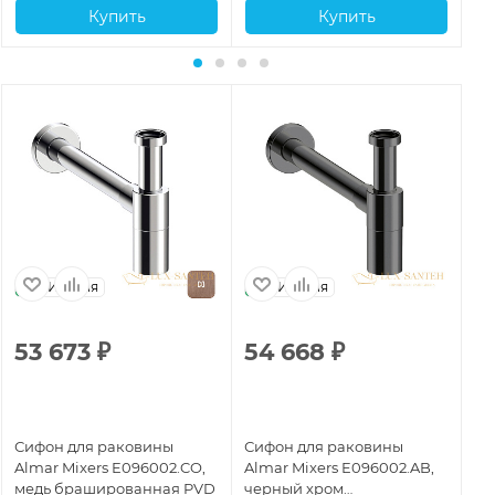
Купить
Купить
Италия
Италия
53 673
₽
54 668
₽
1
Сифон для раковины
Сифон для раковины
Си
Almar Mixers E096002.CO,
Almar Mixers E096002.AB,
Al
медь брашированная PVD
черный хром
хр