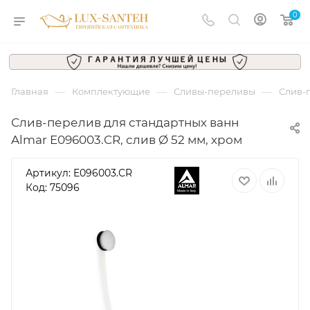
0
—
—
—
Главная
Комплектующие
Сливы-переливы
Слив-п
Слив-перелив для стандартных ванн
Almar E096003.CR, слив Ø 52 мм, хром
Артикул:
E096003.CR
Код: 75096