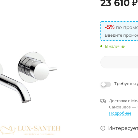
23 610
₽
-5%
по промо
Введите промок
В наличии
Требуется 
Доставка в
Мо
Самовывоз
—
Подробнее
Интересует