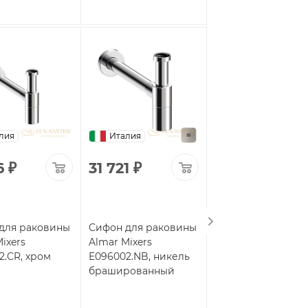
лия
Италия
Италия
6
₽
31 721
₽
53 673
₽
для раковины
Сифон для раковины
Сифон для раков
ixers
Almar Mixers
Almar Mixers
2.CR, хром
E096002.NB, никель
E096002.HB, латун
брашированный
брашированная 