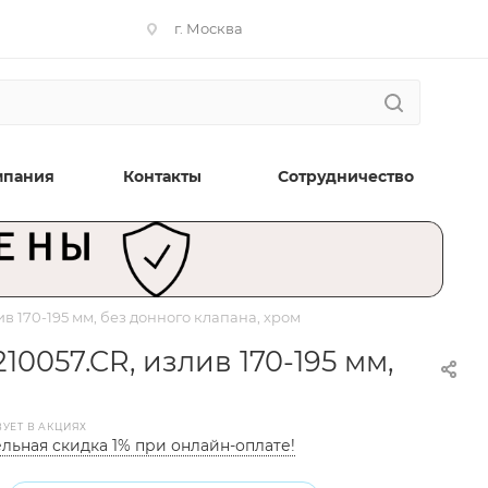
г. Москва
мпания
Контакты
Сотрудничество
в 170-195 мм, без донного клапана, хром
0057.CR, излив 170-195 мм,
ВУЕТ В АКЦИЯХ
льная скидка 1% при онлайн-оплате!