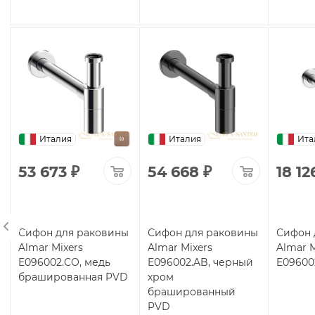
Италия
Италия
Ита
53 673
₽
54 668
₽
18 12
Сифон для раковины
Сифон для раковины
Сифон 
Almar Mixers
Almar Mixers
Almar M
E096002.CO, медь
E096002.AB, черный
E09600
брашированная PVD
хром
брашированный
PVD