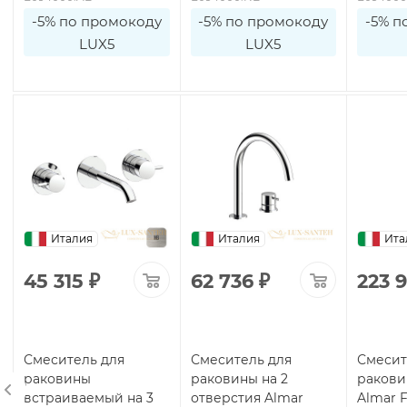
-5% по промокоду
-5% по промокоду
-5% п
LUX5
LUX5
Италия
Италия
Ита
45 315
₽
62 736
₽
223 
Смеситель для
Смеситель для
Смесит
раковины
раковины на 2
ракови
встраиваемый на 3
отверстия Almar
Almar F