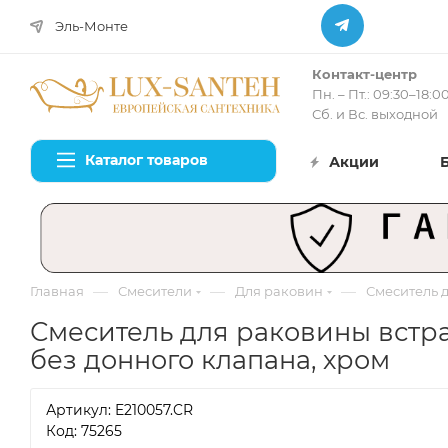
Эль-Монте
Контакт-центр
Пн. – Пт.: 09:30–18:0
Сб. и Вс. выходной
Каталог товаров
Акции
—
—
—
Главная
Смесители
Для раковин
Смеситель д
Смеситель для раковины встраи
без донного клапана, хром
Артикул:
E210057.CR
Код: 75265