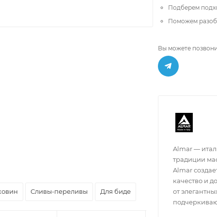
Подберем подх
Поможем разобр
Вы можете позвони
Almar — итал
традиции мас
Almar создае
качество и д
от элегантны
ковин
Сливы-переливы
Для биде
подчеркиваю