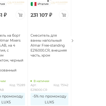
лия
Италия
Италия
61
₽
231 107
₽
276 422
₽
ель на борт
Смеситель для
Смеситель для
Almar Mixers
ванны напольный
ванны напольный
.AB, на 4
Almar Free-standing
Almar Free-standi
ия, с
E216000.CR, внешняя
E216000.NB, внеш
ым
часть, хром
часть, никель
ктом, черный
брашированный
рованный
ичии
В наличии
В наличии
Код: 75289
Арт.: 
Код: 75142
Арт.: 
Код: 7
.AB
E216000.CR
E216000.NB
о промокоду
-5% по промокоду
-5% по промоко
LUX5
LUX5
LUX5