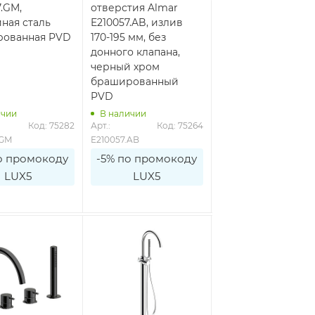
.GM,
отверстия Almar
E214005.AB, без
ная сталь
E210057.AB, излив
донного клапана,
рованная PVD
170-195 мм, без
черный хром
донного клапана,
брашированный
черный хром
PVD
брашированный
PVD
ичии
В наличии
В наличии
Код: 75282
Арт.: 
Код: 75264
Арт.: 
Код: 7
.GM
E210057.AB
E214005.AB
о промокоду
-5% по промокоду
-5% по промоко
LUX5
LUX5
LUX5