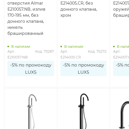
отверстия Almar
E214005.CR, без
E214007
E210057.NB, излив
донного клапана,
оружей
170-195 мм, без
хром
браши
донного клапана,
никель
брашированный
В наличии
В наличии
В нал
7
Арт.: 
Код: 75267
Арт.: 
Код: 75272
Арт.: 
E210057.NB
E214005.CR
E214007
-5% по промокоду
-5% по промокоду
-5% п
LUX5
LUX5