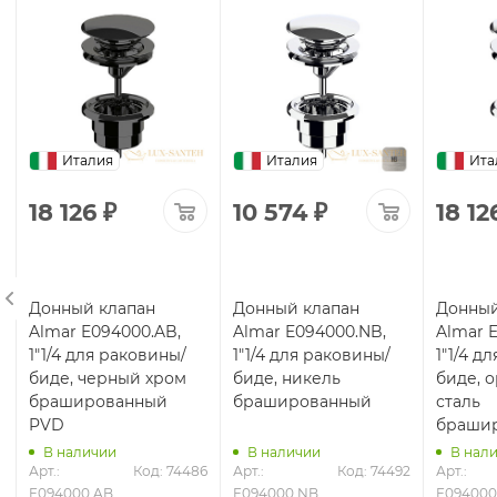
Италия
Италия
Ита
18 126
₽
10 574
₽
18 12
Донный клапан
Донный клапан
Донный
Almar E094000.AB,
Almar E094000.NB,
Almar 
1"1/4 для раковины/
1"1/4 для раковины/
1"1/4 д
биде, черный хром
биде, никель
биде, 
брашированный
брашированный
сталь
PVD
браши
В наличии
В наличии
В нал
8
Арт.: 
Код: 74486
Арт.: 
Код: 74492
Арт.: 
E094000.AB
E094000.NB
E094000