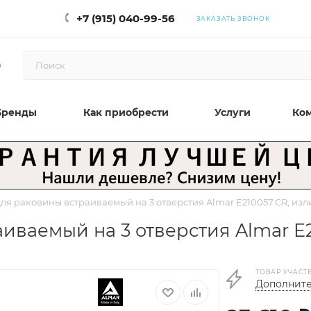
+7 (915) 040-99-56
ЗАКАЗАТЬ ЗВОНОК
0
Бренды
Как приобрести
Услуги
Ко
ля раковины встраиваемый на 3 отверстия Almar E210057.CR, изли
ваемый на 3 отверстия Almar E21
ТОВАР УЧАСТ
Дополните