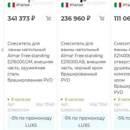
Италия
Италия
Ита
341 373
₽
236 960
₽
111 0
Смеситель для
Смеситель для
Смесит
ванны напольный
ванны напольный
ванны 
Almar Free-standing
Almar Free-standing
E214006
E216000.GM, внешняя
E216000.AB, внешняя
отверст
часть, оружейная
часть, черный хром
душев
сталь
брашированный
компле
брашированная PVD
PVD
хром
браши
PVD
В наличии
В наличии
В нал
1
Арт.: 
Код: 75143
Арт.: 
Код: 75141
Арт.: 
E216000.GM
E216000.AB
E214006
-5% по промокоду
-5% по промокоду
-5% п
LUX5
LUX5