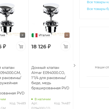
Все товары к
Все товары б
лия
Италия
Италия
6
₽
18 126
₽
18 126
₽
Наши сп
 клапан
Донный клапан
Донный клапан
E094000.GM,
Almar E094000.CO,
Almar E094000.HB
ля раковины/
1"1/4 для раковины/
1"1/4 для раковины
оружейная
биде, медь
биде, латунь
брашированная PVD
брашированная 
рованная PVD
ичии
В наличии
В наличии
Код: 74489
Арт.: 
Код: 74487
Арт.: 
Код: 7
.GM
E094000.CO
E094000.HB