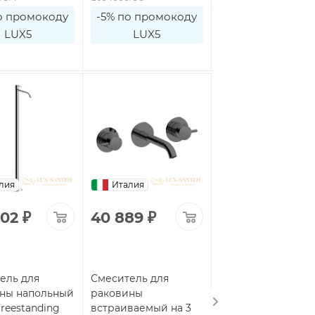
о промокоду
-5% по промокоду
-5% по промоко
LUX5
LUX5
LUX5
лия
Италия
Италия
902
₽
40 889
₽
91 592
₽
ель для
Смеситель для
Смеситель для
ны напольный
раковины
раковины на 2
reestanding
встраиваемый на 3
отверстия Almar