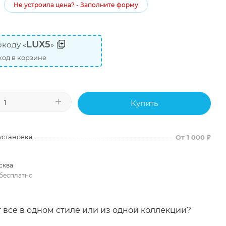
Не устроила цена? - Заполните форму
LUX5
коду «
»
од в корзине
Купить
установка
От 1 000 ₽
сква
бесплатно
 все в одном стиле или из одной коллекции?