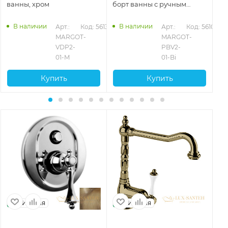
ванны, хром
борт ванны с ручным
ва
душем, хром
130
В наличии
В наличии
Арт.: 
Код: 56133
Арт.: 
Код: 56108
MARGOT-
MARGOT-
VDP2-
PBV2-
01-M
01-Bi
Купить
Купить
Италия
Италия