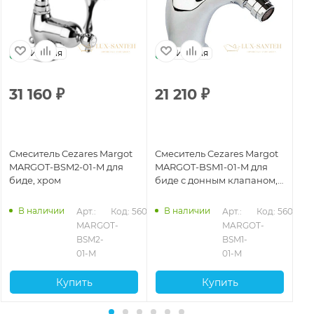
Италия
Италия
31 160
₽
21 210
₽
5
Смеситель Cezares Margot
Смеситель Cezares Margot
См
MARGOT-BSM2-01-M для
MARGOT-BSM1-01-M для
MA
биде, хром
биде с донным клапаном,
би
хром
В наличии
В наличии
081
Арт.: 
Код: 56082
Арт.: 
Код: 56076
MARGOT-
MARGOT-
BSM2-
BSM1-
01-M
01-M
Купить
Купить