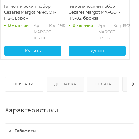
Гигиенический набор
Гигиенический набор
Cezares Margot MARGOT-
Cezares Margot MARGOT-
IFS-01, хром
IFS-02, бронза
В наличии
В наличии
Арт.: 
Код: 19629
Арт.: 
Код: 19630
MARGOT-
MARGOT-
IFS-01
IFS-02
Купить
Купить
ОПИСАНИЕ
ДОСТАВКА
ОПЛАТА
ОТЗ
Характеристики
Габариты