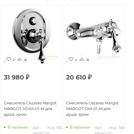
Италия
Италия
31 980
₽
20 610
₽
1
Смеситель Cezares Margot
Смеситель Cezares Margot
Вс
MARGOT-VDIM-01-M для
MARGOT-DM-01-M для
Ce
душа, хром
душа, хром
DI
23
В наличии
В наличии
Арт.: 
Код: 56120
Арт.: 
Код: 56092
MARGOT-
MARGOT-