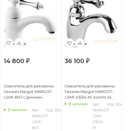
Италия
Италия
14 800
₽
36 100
₽
2
Смеситель для раковины
Смеситель для раковины
См
Cezares Margot MARGOT-
Cezares Margot MARGOT-
Ce
LSM1-BIO с донным
LSM1-03/24-M, золото 24
LS
клапаном, белый матовый
карата
В наличии
Арт.: 
Код: 62426
В наличии
435
Арт.: 
Код: 62433
MARGOT-
MARGOT-
LSM1-
LSM1-
03/24-
BIO
M