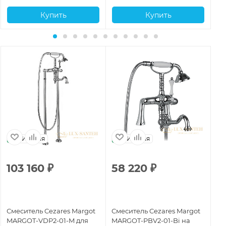
Купить
Купить
Италия
Италия
103 160
₽
58 220
₽
6
Смеситель Cezares Margot
Смеситель Cezares Margot
См
MARGOT-VDP2-01-M для
MARGOT-PBV2-01-Bi на
MA