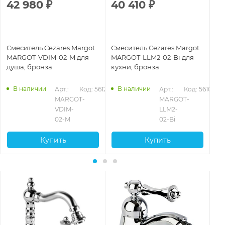
42 980
₽
40 410
₽
5
Смеситель Cezares Margot
Смеситель Cezares Margot
См
MARGOT-VDIM-02-M для
MARGOT-LLM2-02-Bi для
MA
душа, бронза
кухни, бронза
ку
103
В наличии
В наличии
Арт.: 
Код: 56122
Арт.: 
Код: 56100
MARGOT-
MARGOT-
VDIM-
LLM2-
02-M
02-Bi
Купить
Купить