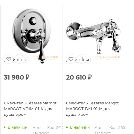
Италия
Италия
31 980
₽
20 610
₽
1
Смеситель Cezares Margot
Смеситель Cezares Margot
Вс
MARGOT-VDIM-01-M для
MARGOT-DM-01-M для
Ce
душа, хром
душа, хром
DI
23
В наличии
В наличии
Арт.: 
Код: 56120
Арт.: 
Код: 56092
MARGOT-
MARGOT-