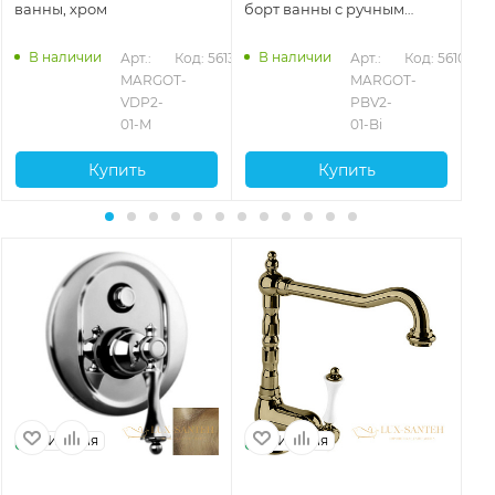
ванны, хром
борт ванны с ручным
бо
душем, хром
ду
130
В наличии
В наличии
Арт.: 
Код: 56133
Арт.: 
Код: 56108
MARGOT-
MARGOT-
VDP2-
PBV2-
01-M
01-Bi
Купить
Купить
Италия
Италия