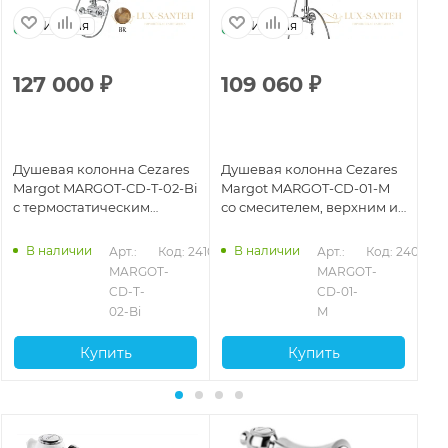
Италия
Италия
127 000
₽
109 060
₽
9
Душевая колонна Cezares
Душевая колонна Cezares
Ду
Margot MARGOT-CD-T-02-Bi
Margot MARGOT-CD-01-M
Ma
с термостатическим
со смесителем, верхним и
с 
смесителем, бронза
ручным душем, хром
см
В наличии
В наличии
923
Арт.: 
Код: 24104
Арт.: 
Код: 24098
MARGOT-
MARGOT-
CD-T-
CD-01-
02-Bi
M
Купить
Купить