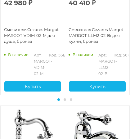
42 980
₽
40 410
₽
5
Смеситель Cezares Margot
Смеситель Cezares Margot
См
MARGOT-VDIM-02-M для
MARGOT-LLM2-02-Bi для
MA
душа, бронза
кухни, бронза
ку
103
В наличии
В наличии
Арт.: 
Код: 56122
Арт.: 
Код: 56100
MARGOT-
MARGOT-
VDIM-
LLM2-
02-M
02-Bi
Купить
Купить