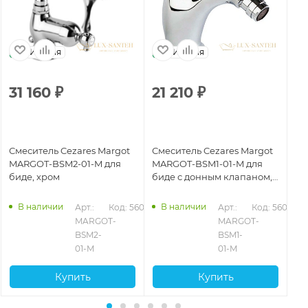
Италия
Италия
31 160
₽
21 210
₽
5
Смеситель Cezares Margot
Смеситель Cezares Margot
См
MARGOT-BSM2-01-M для
MARGOT-BSM1-01-M для
MA
биде, хром
биде с донным клапаном,
би
хром
В наличии
В наличии
081
Арт.: 
Код: 56082
Арт.: 
Код: 56076
MARGOT-
MARGOT-
BSM2-
BSM1-
01-M
01-M
Купить
Купить