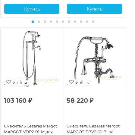
Купить
Купить
Италия
Италия
103 160
₽
58 220
₽
5
Смеситель Cezares Margot
Смеситель Cezares Margot
См
MARGOT-VDP2-01-M для
MARGOT-PBV2-01-Bi на
MA