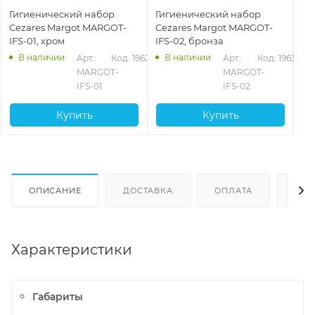
Гигиенический набор
Гигиенический набор
Cezares Margot MARGOT-
Cezares Margot MARGOT-
IFS-01, хром
IFS-02, бронза
В наличии
В наличии
Арт.: 
Код: 19629
Арт.: 
Код: 19630
MARGOT-
MARGOT-
IFS-01
IFS-02
Купить
Купить
ОПИСАНИЕ
ДОСТАВКА
ОПЛАТА
ОТЗ
Характеристики
Габариты