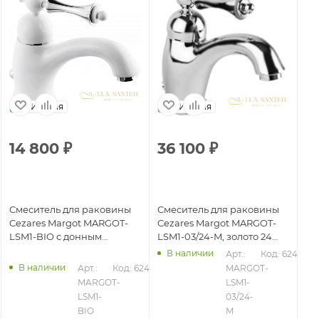
Италия
Италия
14 800
₽
36 100
₽
2
Смеситель для раковины
Смеситель для раковины
См
Cezares Margot MARGOT-
Cezares Margot MARGOT-
Ce
LSM1-BIO с донным
LSM1-03/24-M, золото 24
LS
клапаном, белый матовый
карата
В наличии
Арт.: 
Код: 62426
В наличии
435
Арт.: 
Код: 62433
MARGOT-
MARGOT-
LSM1-
LSM1-
03/24-
BIO
M