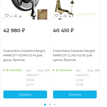
Италия
Италия
42 980
₽
40 410
₽
5
Смеситель Cezares Margot
Смеситель Cezares Margot
См
MARGOT-VDIM-02-M для
MARGOT-LLM2-02-Bi для
MA
душа, бронза
кухни, бронза
ку
103
В наличии
В наличии
Арт.: 
Код: 56122
Арт.: 
Код: 56100
MARGOT-
MARGOT-
VDIM-
LLM2-
02-M
02-Bi
Купить
Купить