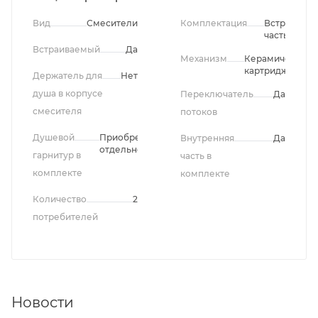
Вид
Смесители
Комплектация
Встроенная
часть
Встраиваемый
Да
Механизм
Керамический
картридж
Держатель для
Нет
душа в корпусе
Переключатель
Да
смесителя
потоков
Душевой
Приобретается
Внутренняя
Да
отдельно
гарнитур в
часть в
комплекте
комплекте
Количество
2
потребителей
Новости