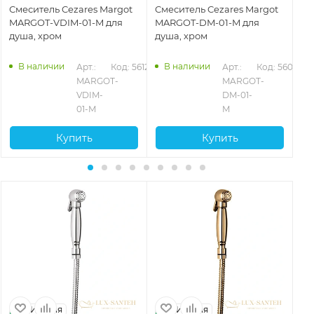
Смеситель Cezares Margot
Смеситель Cezares Margot
Вс
MARGOT-VDIM-01-M для
MARGOT-DM-01-M для
Ce
душа, хром
душа, хром
DI
23
В наличии
В наличии
Арт.: 
Код: 56120
Арт.: 
Код: 56092
MARGOT-
MARGOT-
VDIM-
DM-01-
01-M
M
Купить
Купить
Италия
Италия