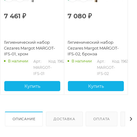
7 461
₽
7 080
₽
Гигиенический набор
Гигиенический набор
Cezares Margot MARGOT-
Cezares Margot MARGOT-
IFS-01, хром
IFS-02, бронза
В наличии
В наличии
Арт.: 
Код: 19629
Арт.: 
Код: 19630
MARGOT-
MARGOT-
IFS-01
IFS-02
Купить
Купить
ОПИСАНИЕ
ДОСТАВКА
ОПЛАТА
ОТЗ