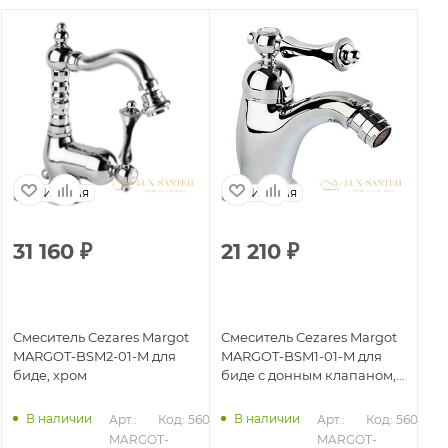
Италия
Италия
31 160
₽
21 210
₽
5
Смеситель Cezares Margot
Смеситель Cezares Margot
См
MARGOT-BSM2-01-M для
MARGOT-BSM1-01-M для
MA
биде, хром
биде с донным клапаном,
би
хром
В наличии
В наличии
081
Арт.: 
Код: 56082
Арт.: 
Код: 56076
MARGOT-
MARGOT-