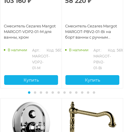
103 160
₽
58 220
₽
5
Смеситель Cezares Margot
Смеситель Cezares Margot
См
MARGOT-VDP2-01-M для
MARGOT-PBV2-01-Bi на
MA
ванны, хром
борт ванны с ручным
бо
душем, хром
ду
130
В наличии
В наличии
Арт.: 
Код: 56133
Арт.: 
Код: 56108
MARGOT-
MARGOT-
VDP2-
PBV2-
01-M
01-Bi
Купить
Купить