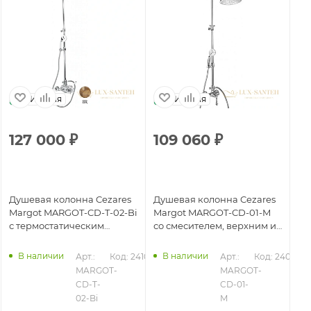
Италия
Италия
127 000
₽
109 060
₽
9
Душевая колонна Cezares
Душевая колонна Cezares
Ду
Margot MARGOT-CD-T-02-Bi
Margot MARGOT-CD-01-M
Ma
с термостатическим
со смесителем, верхним и
с 
смесителем, бронза
ручным душем, хром
см
В наличии
В наличии
923
Арт.: 
Код: 24104
Арт.: 
Код: 24098
MARGOT-
MARGOT-
CD-T-
CD-01-
02-Bi
M