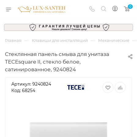
0
—
—
—
Главная
Клавиши для инсталляций
Механические
Стеклянная панель смыва для унитаза
TECEsquare II, cтекло белое,
сатинированное, 9240824
Артикул:
9240824
Код: 68254