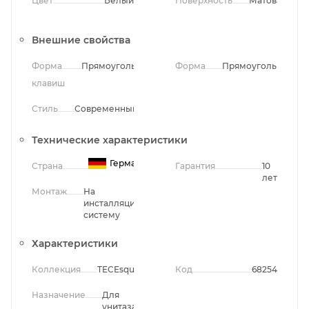
Цвет
Белый
Поверхность
Матовая
Внешние свойства
Форма
Прямоугольная
Форма
Прямоугольная
клавиш
Стиль
Современный
Технические характеристики
Германия
Страна
Гарантия
10
лет
Монтаж
На
инсталляционную
систему
Характеристики
Коллекция
TECEsquare
Код
68254
Назначение
Для
унитаза