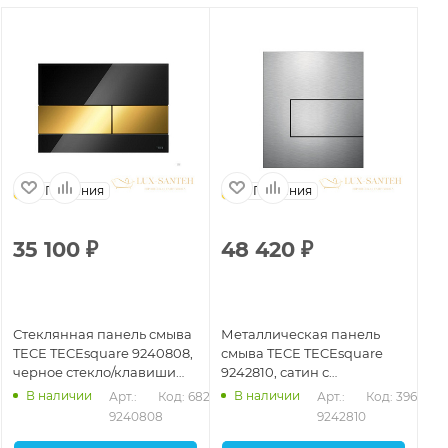
Германия
Германия
35 100
₽
48 420
₽
4
Стеклянная панель смыва
Металлическая панель
Ст
TECE TECEsquare 9240808,
смыва TECE TECEsquare
TE
черное стекло/клавиши
9242810, сатин с
бе
позолоченные
покрытием против
хр
В наличии
В наличии
256
Арт.: 
Код: 68242
Арт.: 
Код: 39639
отпечатков пальцев
9240808
9242810