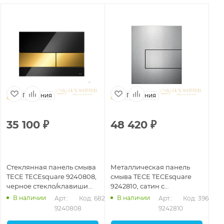
Германия
Германия
35 100
₽
48 420
₽
4
Стеклянная панель смыва
Металлическая панель
Ст
TECE TECEsquare 9240808,
смыва TECE TECEsquare
TE
черное стекло/клавиши
9242810, сатин с
бе
позолоченные
покрытием против
хр
В наличии
В наличии
256
Арт.: 
Код: 68242
Арт.: 
Код: 39639
отпечатков пальцев
9240808
9242810