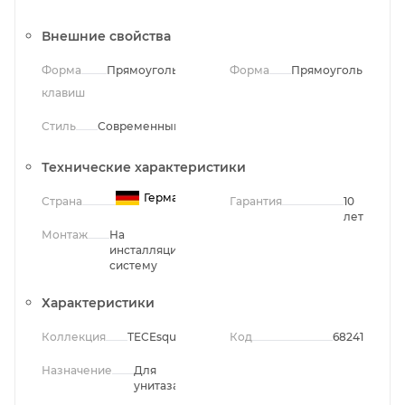
Внешние свойства
Форма
Прямоугольная
Форма
Прямоугольная
клавиш
Стиль
Современный
Технические характеристики
Германия
Страна
Гарантия
10
лет
Монтаж
На
инсталляционную
систему
Характеристики
Коллекция
TECEsquare
Код
68241
Назначение
Для
унитаза