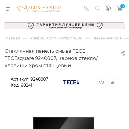
0
—
—
—
Главная
Клавиши для инсталляций
Механические
Стеклянная панель смыва TECE
TECEsquare 9240807, черное стекло/
клавиши хром глянцевый
Артикул:
9240807
Код: 68241