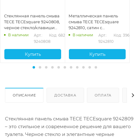
Стеклянная панель смыва
Металлическая панель
Ст
TECE TECEsquare 9240808,
смыва TECE TECEsquare
TE
черное стекло/клавиши
9242810, сатин с
бе
позолоченные
покрытием против
хр
В наличии
В наличии
256
Арт.: 
Код: 68242
Арт.: 
Код: 39639
отпечатков пальцев
9240808
9242810
Купить
Купить
ОПИСАНИЕ
ДОСТАВКА
ОПЛАТА
ОТЗ
Стеклянная панель смыва TECE TECEsquare 9242809
– это стильное и современное решение для вашего
туалета. Черное стекло и элегантные черные