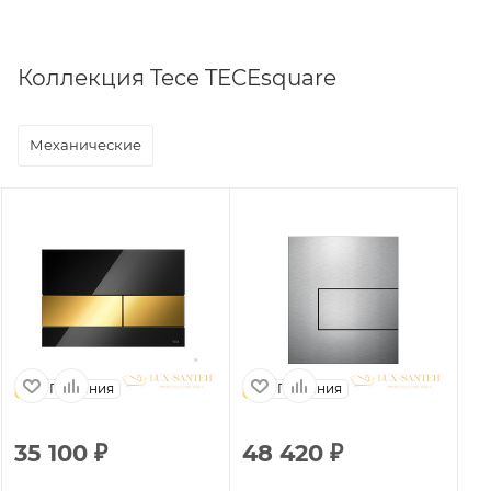
Коллекция Tece TECEsquare
Механические
Германия
Германия
35 100
₽
48 420
₽
4