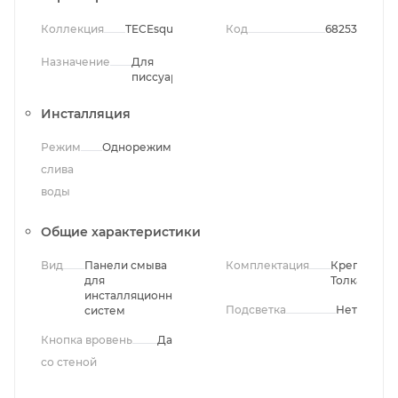
Коллекция
TECEsquare
Код
68253
Назначение
Для
писсуара
Инсталляция
Режим
Однорежимный
слива
воды
Общие характеристики
Вид
Панели смыва
Комплектация
Крепления,
для
Толкатели
инсталляционных
Подсветка
Нет
систем
Кнопка вровень
Да
со стеной