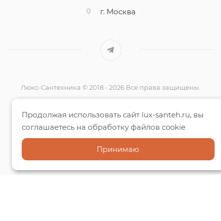
г. Москва
Люкс-Сантехника © 2018 - 2026 Все права защищены.
Вся информация на данном сайте несёт исключительно
Продолжая использовать сайт lux-santeh.ru, вы
информационный характер
соглашаетесь на обработку файлов cookie
и ни при каких условиях не является публичной офертой,
определяемой
Принимаю
положениями Статьи 437 (2) ГК РФ.
Способы оплаты