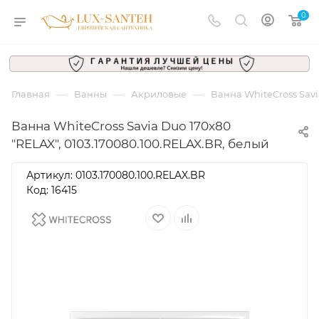
0
—
—
—
Главная
Ванны
Акриловые
Ванна WhiteCross Savi
Ванна WhiteCross Savia Duo 170x80
"RELAX", 0103.170080.100.RELAX.BR, белый
Артикул:
0103.170080.100.RELAX.BR
Код: 16415