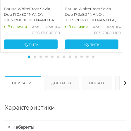
Ванна WhiteCross Savia
Ванна WhiteCross Savia
Ва
Duo 170x80 "NANO",
Duo 170x80 "NANO",
Du
0103.170080.100.NANO.CR,
0103.170080.100.NANO.GL,
01
белый
белый
бе
В наличии
В наличии
31
Арт.: 
Код: 16413
Арт.: 
Код: 16414
0103.170080.100.NANO.CR
0103.170080.100.NAN
Купить
Купить
ОПИСАНИЕ
ДОСТАВКА
ОПЛАТА
ОТЗ
Характеристики
Габариты