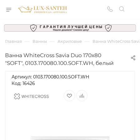
—
—
—
Главная
Ванны
Акриловые
Ванна WhiteCross Savi
Ванна WhiteCross Savia Duo 170x80
"SOFT", 0103.170080.100.SOFT.WH, белый
Артикул:
0103.170080.100.SOFT.WH
Код: 16426