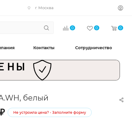
г. Москва
0
0
0
мпания
Контакты
Сотрудничество
RA.WH, белый
₽
Не устроила цена? - Заполните форму