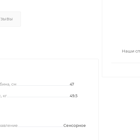
ТЗЫВЫ
Наши сп
бина, см
47
, кг
49.5
равление
Сенсорное