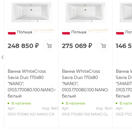
Польша
Польша
По
248 850
₽
275 069
₽
146 
Ванна WhiteCross
Ванна WhiteCross
Ванна 
Savia Duo 170x80
Savia Duo 170x80
Savia D
"NANO",
"NANO",
"SMART"
0103.170080.100.NANO.CR,
0103.170080.100.NANO.GL,
0103.17
белый
белый
белый
В наличии
В наличии
В нал
1
Арт.: 
Код: 16413
Арт.: 
Код: 16414
Арт.: 
0103.170080.100.NANO.CR
0103.170080.100.NANO.GL
0103.170