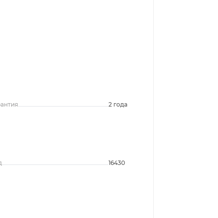
рантия
2 года
д
16430