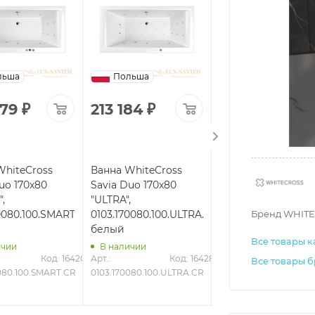
льша
Польша
Польша
579
₽
213 184
₽
125 943
₽
WhiteCross
Ванна WhiteCross
Ванна WhiteCross
uo 170x80
Savia Duo 170x80
Savia Duo 170x80
,
"ULTRA",
"LINE",
Бренд WHITE
0080.100.SMART.CR,
0103.170080.100.ULTRA.CR,
0103.170080.100.LIN
белый
белый
Все товары к
ичии
В наличии
В наличии
Код: 16420
Арт.: 
Код: 16428
Арт.: 
Код
Все товары б
080.100.SMART.CR
0103.170080.100.ULTRA.CR
0103.170080.100.LINE