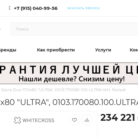
+7 (915) 040-99-56
ЗАКАЗАТЬ ЗВОНОК
0
Бренды
Как приобрести
Услуги
Ко
 Savia Duo 170x80 "ULTRA", 0103.170080.100.ULTRA.WH, белый
x80 "ULTRA", 0103.170080.100.ULT
234 221