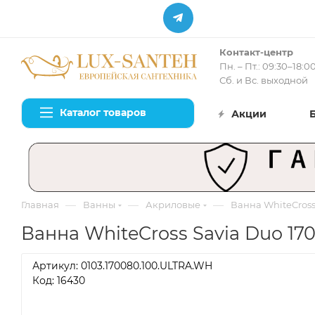
Контакт-центр
Пн. – Пт.: 09:30–18:0
Сб. и Вс. выходной
Каталог товаров
Акции
—
—
—
Главная
Ванны
Акриловые
Ванна WhiteCross
Ванна WhiteCross Savia Duo 170
Артикул:
0103.170080.100.ULTRA.WH
Код: 16430