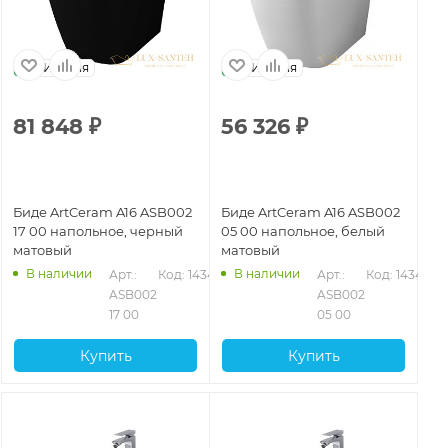
Италия
Италия
81 848
₽
56 326
₽
Биде ArtCeram A16 ASB002
Биде ArtCeram A16 ASB002
17 00 напольное, черный
05 00 напольное, белый
матовый
матовый
В наличии
В наличии
Арт.: 
Код: 14346
Арт.: 
Код: 14344
ASB002 
ASB002 
17 00
05 00
Купить
Купить