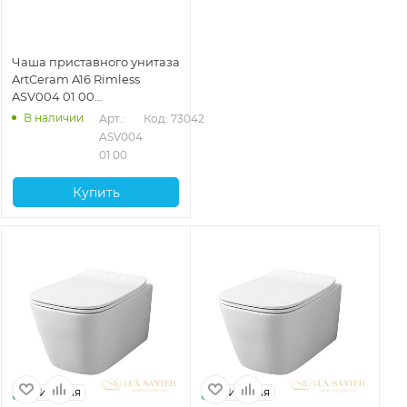
Чаша приставного унитаза
ArtCeram A16 Rimless
ASV004 01 00
безободковая, белый
В наличии
Арт.: 
Код: 73042
ASV004 
01 00
Купить
Италия
Италия