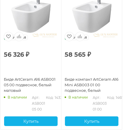
Италия
Италия
56 326
₽
58 565
₽
5
Биде ArtCeram A16 ASB001
Биде компакт ArtCeram A16
Би
05 00 подвесное, белый
Mini ASB003 01 00
17
матовый
подвесное, белый
ма
В наличии
В наличии
39
Арт.: 
Код: 14336
Арт.: 
Код: 14659
ASB001 
ASB003 
05 00
01 00
Купить
Купить