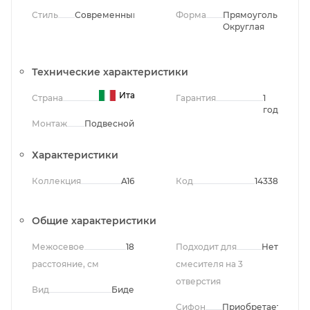
Стиль
Современный
Форма
Прямоугольная,
Округлая
Технические характеристики
Италия
Страна
Гарантия
1
год
Монтаж
Подвесной
Характеристики
Коллекция
A16
Код
14338
Общие характеристики
Межосевое
18
Подходит для
Нет
расстояние, см
смесителя на 3
отверстия
Вид
Биде
Сифон
Приобретается