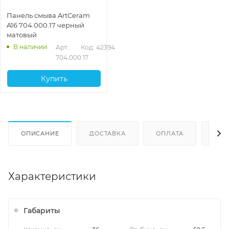
Панель смыва ArtCeram
A16 704.000.17 черный
матовый
В наличии
Арт.: 
Код: 42394
704.000.17
Купить
ОПИСАНИЕ
ДОСТАВКА
ОПЛАТА
ОТЗ
Характеристики
Габариты