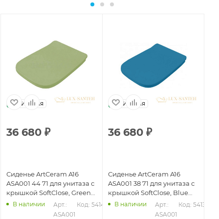
Италия
Италия
36 680
₽
36 680
₽
3
Сиденье ArtCeram A16
Сиденье ArtCeram A16
Си
ASA001 44 71 для унитаза с
ASA001 38 71 для унитаза с
AS
крышкой SoftClose, Green
крышкой SoftClose, Blue
кр
Salvia Matt
Avio Matt
Ma
В наличии
В наличии
41
Арт.: 
Код: 54140
Арт.: 
Код: 54136
ASA001 
ASA001 