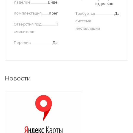
Изделие
Биде
отдельно
Комплектация
Крепления
Требуется
Да
система
Отверстия под
1
инсталляции
смеситель
Перелив
Да
Новости