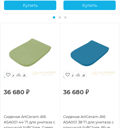
Купить
Купить
Италия
Италия
36 680
₽
36 680
₽
3
Сиденье ArtCeram A16
Сиденье ArtCeram A16
Си
ASA001 44 71 для унитаза с
ASA001 38 71 для унитаза с
AS
крышкой SoftClose, Green
крышкой SoftClose, Blue
кр