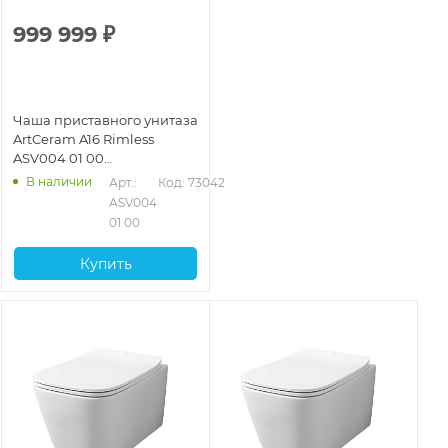
999 999
₽
Чаша приставного унитаза
ArtCeram A16 Rimless
ASV004 01 00
безободковая, белый
В наличии
Арт.: 
Код: 73042
ASV004 
01 00
Купить