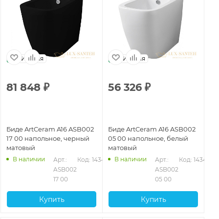
Италия
Италия
81 848
₽
56 326
₽
Биде ArtCeram A16 ASB002
Биде ArtCeram A16 ASB002
17 00 напольное, черный
05 00 напольное, белый
матовый
матовый
В наличии
В наличии
Арт.: 
Код: 14346
Арт.: 
Код: 14344
ASB002 
ASB002 
17 00
05 00
Купить
Купить