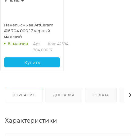
Панель смыва ArtCeram
A16 704.000.17 черный
матовый
В наличии
Арт.: 
Код: 42394
704.000.17
Купить
ОПИСАНИЕ
ДОСТАВКА
ОПЛАТА
ОТЗ
Характеристики