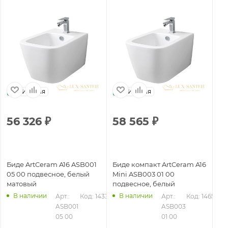
Италия
Италия
56 326
₽
58 565
₽
5
Биде ArtCeram A16 ASB001
Биде компакт ArtCeram A16
Би
05 00 подвесное, белый
Mini ASB003 01 00
17
матовый
подвесное, белый
ма
В наличии
В наличии
39
Арт.: 
Код: 14336
Арт.: 
Код: 14659
ASB001 
ASB003 
05 00
01 00