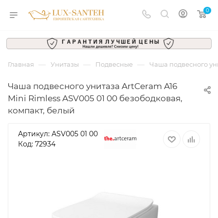
0
—
—
—
Главная
Унитазы
Подвесные
Чаша подвесного уни
Чаша подвесного унитаза ArtCeram A16
Mini Rimless ASV005 01 00 безободковая,
компакт, белый
Артикул:
ASV005 01 00
Код: 72934