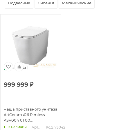
Подвесные
Сиденья
Механические
Италия
999 999
₽
Чаша приставного унитаза
ArtCeram A16 Rimless
ASV004 01 00
безободковая, белый
В наличии
Арт.: 
Код: 73042