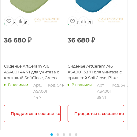
Италия
Италия
36 680
₽
36 680
₽
3
Сиденье ArtCeram A16
Сиденье ArtCeram A16
Си
ASA001 44 71 для унитаза с
ASA001 38 71 для унитаза с
AS
крышкой SoftClose, Green
крышкой SoftClose, Blue
кр
Salvia Matt
Avio Matt
Ma
В наличии
В наличии
41
Арт.: 
Код: 54140
Арт.: 
Код: 54136
ASA001 
ASA001 
44 71
38 71
плекта!
Продается в составе комплекта!
Продается в составе комплек