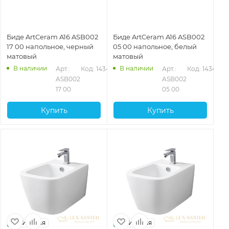
Биде ArtCeram A16 ASB002
Биде ArtCeram A16 ASB002
17 00 напольное, черный
05 00 напольное, белый
матовый
матовый
В наличии
В наличии
Арт.: 
Код: 14346
Арт.: 
Код: 14344
ASB002 
ASB002 
17 00
05 00
Купить
Купить
Италия
Италия