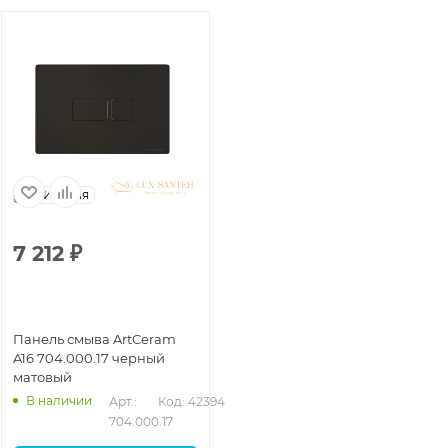
Италия
7 212
₽
Панель смыва ArtCeram
A16 704.000.17 черный
матовый
В наличии
Арт.: 
Код: 42394
704.000.17