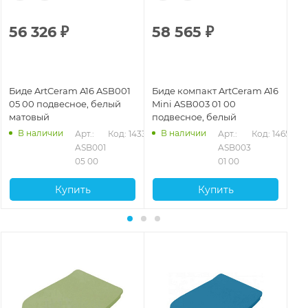
56 326
₽
58 565
₽
5
Биде ArtCeram A16 ASB001
Биде компакт ArtCeram A16
Би
05 00 подвесное, белый
Mini ASB003 01 00
17
матовый
подвесное, белый
ма
В наличии
В наличии
39
Арт.: 
Код: 14336
Арт.: 
Код: 14659
ASB001 
ASB003 
05 00
01 00
Купить
Купить