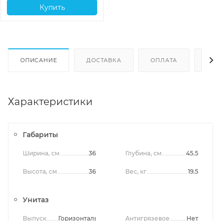
Купить
ОПИСАНИЕ
ДОСТАВКА
ОПЛАТА
ОТЗ
Характеристики
Габариты
Ширина, см
36
Глубина, см
45.5
Высота, см
36
Вес, кг
19.5
Унитаз
Выпуск
Горизонтальный
Антигрязевое
Нет