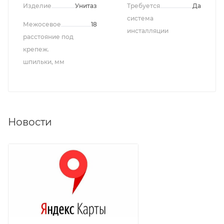
Изделие
Унитаз
Требуется
Да
система
Межосевое
18
инсталляции
расстояние под
крепеж.
шпильки, мм
Новости