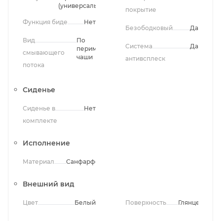
(универсальный)
покрытие
Функция биде
Нет
Безободковый
Да
Вид
По
Система
Да
периметру
смывающего
чаши
антивсплеск
потока
Сиденье
Сиденье в
Нет
комплекте
Исполнение
Материал
Санфарфор
Внешний вид
Цвет
Белый
Поверхность
Глянцевая