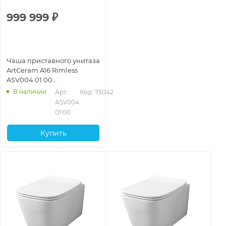
999 999
₽
Чаша приставного унитаза
ArtCeram A16 Rimless
ASV004 01 00
безободковая, белый
В наличии
Арт.: 
Код: 73042
ASV004 
01 00
Купить