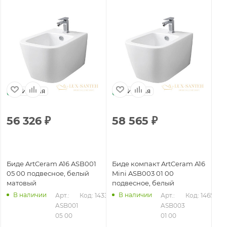
Италия
Италия
56 326
₽
58 565
₽
5
Биде ArtCeram A16 ASB001
Биде компакт ArtCeram A16
Би
05 00 подвесное, белый
Mini ASB003 01 00
17
матовый
подвесное, белый
ма
В наличии
В наличии
39
Арт.: 
Код: 14336
Арт.: 
Код: 14659
ASB001 
ASB003 
05 00
01 00