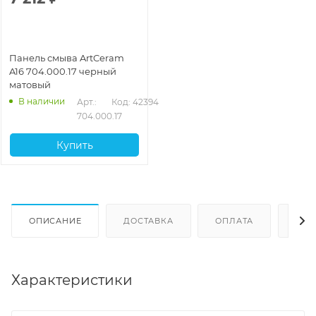
Панель смыва ArtCeram
A16 704.000.17 черный
матовый
В наличии
Арт.: 
Код: 42394
704.000.17
Купить
ОПИСАНИЕ
ДОСТАВКА
ОПЛАТА
ОТЗ
Характеристики