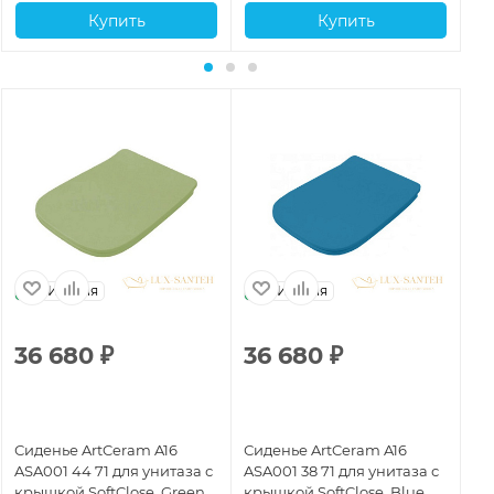
Купить
Купить
Италия
Италия
36 680
₽
36 680
₽
3
Сиденье ArtCeram A16
Сиденье ArtCeram A16
Си
ASA001 44 71 для унитаза с
ASA001 38 71 для унитаза с
AS
крышкой SoftClose, Green
крышкой SoftClose, Blue
кр