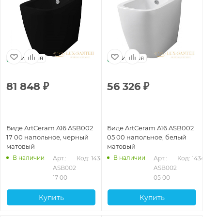
Италия
Италия
81 848
₽
56 326
₽
Биде ArtCeram A16 ASB002
Биде ArtCeram A16 ASB002
17 00 напольное, черный
05 00 напольное, белый
матовый
матовый
В наличии
В наличии
Арт.: 
Код: 14346
Арт.: 
Код: 14344
ASB002 
ASB002 
17 00
05 00
Купить
Купить