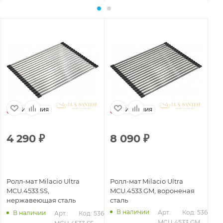
Испания
Испания
4 290
₽
8 090
₽
8
Ролл-мат Milacio Ultra
Ролл-мат Milacio Ultra
Ро
MCU.4533.SS,
MCU.4533.GM, вороненая
MC
нержавеющая сталь
сталь
бр
В наличии
Арт.: 
Код: 53642
В наличии
Арт.: 
Код: 53643
MCU.4533.GM