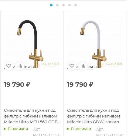
Испания
Испания
19 790
₽
19 790
₽
1
Смеситель для кухни под
Смеситель для кухни под
См
фильтр с гибким изливом
фильтр с гибким изливом
фи
Milacio Ultra MCU.560.GDB,
Milacio Ultra GDW, золото
Mi
золото брашированное/
брашированное/белый
to
В наличии
В наличии
11
Арт.: 
Арт.: 
черный
MCU.560.GDB
MCU.560.GDW