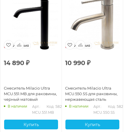
Испания
Испания
14 890
₽
10 990
₽
1
Смеситель Milacio Ultra
Смеситель Milacio Ultra
См
MCU.551.MB для раковины,
MCU.550.SS для раковины,
Mi
черный матовый
нержавеющая сталь
че
В наличии
В наличии
862
Арт.: 
Код: 58281
Арт.: 
Код: 58279
MCU.551.MB
MCU.550.SS
Купить
Купить