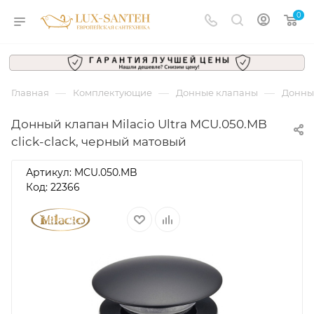
0
—
—
—
Главная
Комплектующие
Донные клапаны
Донный
Донный клапан Milacio Ultra MCU.050.MB
click-clack, черный матовый
Артикул:
MCU.050.MB
Код: 22366