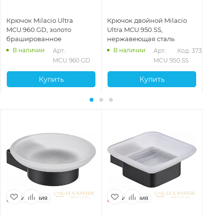
Крючок Milacio Ultra
Крючок двойной Milacio
Кр
MCU.960.GD, золото
Ultra MCU.950.SS,
MC
брашированное
нержавеющая сталь
ма
В наличии
В наличии
394
Арт.: 
Арт.: 
Код: 37396
MCU.960.GD
MCU.950.SS
Купить
Купить
Испания
Испания