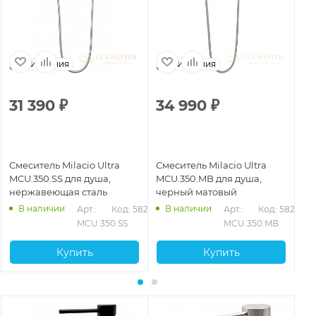
Испания
Испания
31 390
₽
34 990
₽
3
Смеситель Milacio Ultra
Смеситель Milacio Ultra
См
MCU.350.SS для душа,
MCU.350.MB для душа,
MC
нержавеющая сталь
черный матовый
бр
В наличии
В наличии
Арт.: 
Код: 58278
Арт.: 
Код: 58277
MCU.350.SS
MCU.350.MB
Купить
Купить