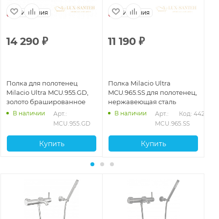
Испания
Испания
14 290
₽
11 190
₽
1
Полка для полотенец
Полка Milacio Ultra
По
Milacio Ultra MCU.955.GD,
MCU.965.SS для полотенец,
MC
золото брашированное
нержавеющая сталь
по
бр
В наличии
В наличии
252
Арт.: 
Арт.: 
Код: 44256
MCU.955.GD
MCU.965.SS
Купить
Купить