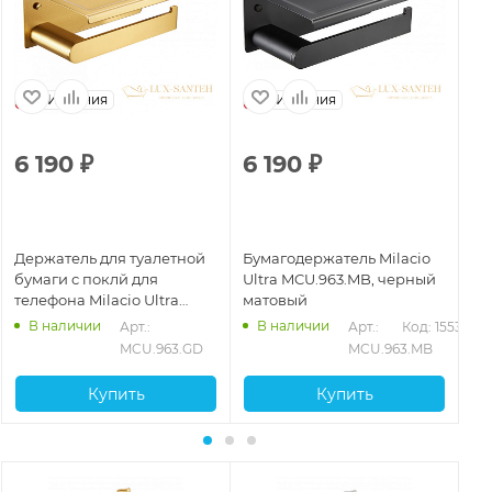
Испания
Испания
6 190
₽
6 190
₽
4
Держатель для туалетной
Бумагодержатель Milacio
Бу
бумаги с поклй для
Ultra MCU.963.MB, черный
Ul
телефона Milacio Ultra
матовый
не
MCU.963.GD, золото
В наличии
В наличии
530
Арт.: 
Арт.: 
Код: 15532
брашированное
MCU.963.GD
MCU.963.MB
Купить
Купить