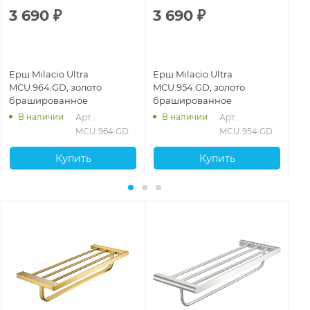
3 690
₽
3 690
₽
3
Ерш Milacio Ultra
Ерш Milacio Ultra
Ер
MCU.964.GD, золото
MCU.954.GD, золото
MC
брашированное
брашированное
ст
В наличии
В наличии
29
Арт.: 
Арт.: 
MCU.964.GD
MCU.954.GD
Купить
Купить