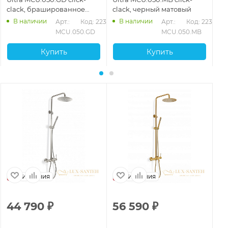
clack, брашированное
clack, черный матовый
cl
золото
В наличии
В наличии
Арт.: 
Код: 22365
Арт.: 
Код: 22366
MCU.050.GD
MCU.050.MB
Купить
Купить
Испания
Испания
44 790
₽
56 590
₽
5