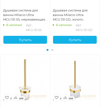
Душевая система для
Душевая система для
Ду
ванны Milacio Ultra
ванны Milacio Ultra
ва
MCU.151.SS, нержавеющая
MCU.151.GD, золото
MC
сталь
брашированное
ма
В наличии
В наличии
Арт.: 
Арт.: 
MCU.151.SS
MCU.151.GD
Купить
Купить
Испания
Испания