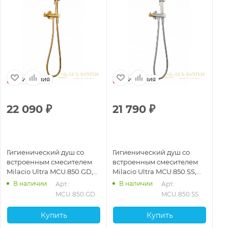
Испания
Испания
22 090
₽
21 790
₽
2
Гигиенический душ со
Гигиенический душ со
Ги
встроенным смесителем
встроенным смесителем
Ul
Milacio Ultra MCU.850.GD,
Milacio Ultra MCU.850.SS,
см
золото брашированное
нержавеющая сталь
ма
В наличии
В наличии
Арт.: 
Арт.: 
MCU.850.GD
MCU.850.SS
Купить
Купить