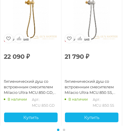
Испания
Испания
22 090
₽
21 790
₽
2
Гигиенический душ со
Гигиенический душ со
Ги
встроенным смесителем
встроенным смесителем
Ul
Milacio Ultra MCU.850.GD,
Milacio Ultra MCU.850.SS,
см
золото брашированное
нержавеющая сталь
ма
В наличии
В наличии
Арт.: 
Арт.: 
MCU.850.GD
MCU.850.SS
Купить
Купить