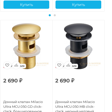
Купить
Купить
Испания
Испания
2 690
₽
2 690
₽
2
Донный клапан Milacio
Донный клапан Milacio
До
Ultra MCU.050.GD click-
Ultra MCU.050.MB click-
Ul
clack, брашированное
clack, черный матовый
cl