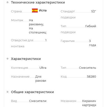
Технические характеристики
Испания
Страна
Стандарт
1/2"
подводки
Монтаж
На
раковину,
Тип
Гибкий
На
подводки
столешницу
Отверстия для
1
Гарантия
3
года
монтажа
Характеристики
Коллекция
Ultra
Тип
Смеситель
Назначение
Для
Код
58280
раковины
Общие характеристики
Вид
Смесители
Механизм
Керамический
картридж