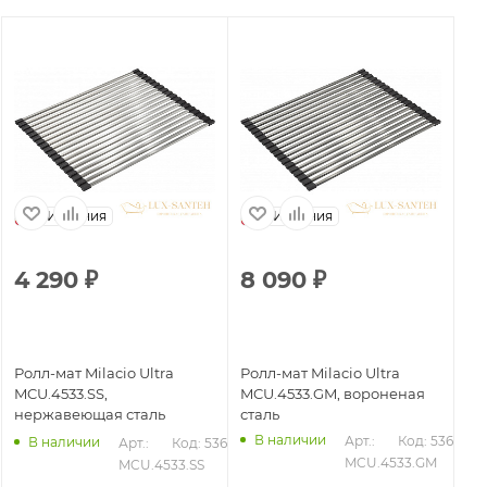
Испания
Испания
4 290
₽
8 090
₽
8
Ролл-мат Milacio Ultra
Ролл-мат Milacio Ultra
Ро
MCU.4533.SS,
MCU.4533.GM, вороненая
MC
нержавеющая сталь
сталь
бр
В наличии
Арт.: 
Код: 53642
В наличии
Арт.: 
Код: 53643
MCU.4533.GM
MCU.4533.SS