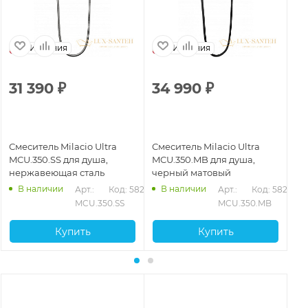
Испания
Испания
31 390
₽
34 990
₽
3
Смеситель Milacio Ultra
Смеситель Milacio Ultra
См
MCU.350.SS для душа,
MCU.350.MB для душа,
MC
нержавеющая сталь
черный матовый
бр
В наличии
В наличии
Арт.: 
Код: 58278
Арт.: 
Код: 58277
MCU.350.SS
MCU.350.MB
Купить
Купить