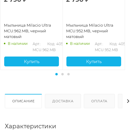
Мыльница Milacio Ultra
Мыльница Milacio Ultra
Мы
MCU.962.MB, черный
MCU.952.MB, черный
MC
матовый
матовый
ст
В наличии
В наличии
566
Арт.: 
Код: 40570
Арт.: 
Код: 40567
MCU.962.MB
MCU.952.MB
Купить
Купить
ОПИСАНИЕ
ДОСТАВКА
ОПЛАТА
ОТЗ
Характеристики