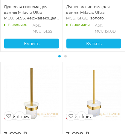
Душевая система для
Душевая система для
Ду
ванны Milacio Ultra
ванны Milacio Ultra
ва
MCU.151.SS, нержавеющая
MCU.151.GD, золото
MC
сталь
брашированное
ма
В наличии
В наличии
Арт.: 
Арт.: 
MCU.151.SS
MCU.151.GD
Купить
Купить
Испания
Испания