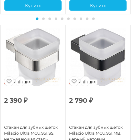
Купить
Купить
Испания
Испания
2 390
₽
2 790
₽
2
Стакан для зубных щеток
Стакан для зубных щеток
Ст
Milacio Ultra MCU.951.SS,
Milacio Ultra MCU.951.MB,
Mi
нержавеющая сталь
черный матовый
бр