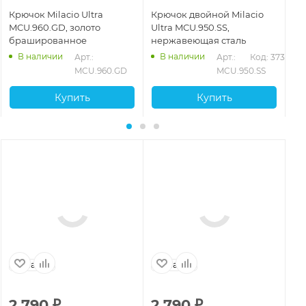
Крючок Milacio Ultra
Крючок двойной Milacio
Кр
MCU.960.GD, золото
Ultra MCU.950.SS,
MC
брашированное
нержавеющая сталь
ма
В наличии
В наличии
394
Арт.: 
Арт.: 
Код: 37396
MCU.960.GD
MCU.950.SS
Купить
Купить
Испания
Испания
И
2 790
₽
2 790
₽
2