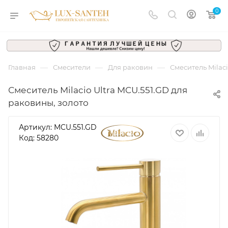
0
—
—
—
Главная
Смесители
Для раковин
Смеситель Milaci
Смеситель Milacio Ultra MCU.551.GD для
раковины, золото
Артикул:
MCU.551.GD
Код: 58280