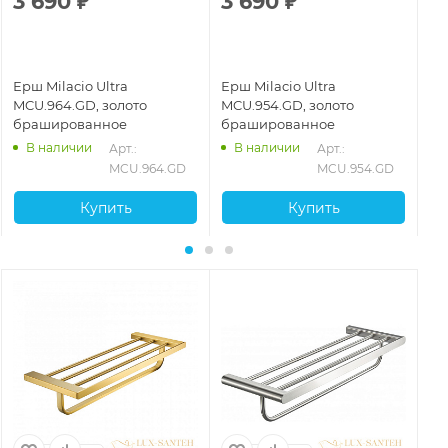
3 690
₽
3 690
₽
3
Ерш Milacio Ultra
Ерш Milacio Ultra
Ер
MCU.964.GD, золото
MCU.954.GD, золото
MC
брашированное
брашированное
ст
В наличии
В наличии
29
Арт.: 
Арт.: 
MCU.964.GD
MCU.954.GD
Купить
Купить