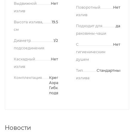
Выдвижной
Нет
Поворотный
Нет
излив
излив
Высота излива,
19.5
Подходит для
да
см
раковины-чаши
Диаметр
1/2
С
Нет
подсоединения
гигиеническим
Каскадный
Нет
душем
излив
Тип
Стандартный
Комплектация
Крепление,
излива
Аэратор,
Гибкая
подводка
Новости