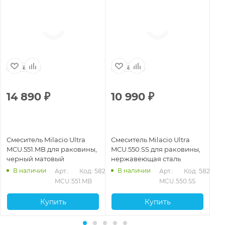
Испания
Испания
14 890
₽
10 990
₽
1
Смеситель Milacio Ultra
Смеситель Milacio Ultra
См
MCU.551.MB для раковины,
MCU.550.SS для раковины,
Mi
черный матовый
нержавеющая сталь
че
В наличии
В наличии
862
Арт.: 
Код: 58281
Арт.: 
Код: 58279
MCU.551.MB
MCU.550.SS
Купить
Купить