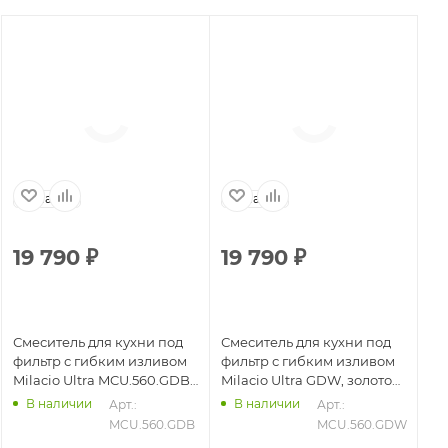
Испания
Испания
И
19 790
₽
19 790
₽
1
Смеситель для кухни под
Смеситель для кухни под
См
фильтр с гибким изливом
фильтр с гибким изливом
фи
Milacio Ultra MCU.560.GDB,
Milacio Ultra GDW, золото
Mi
золото брашированное/
брашированное/белый
to
В наличии
В наличии
11
Арт.: 
Арт.: 
черный
MCU.560.GDB
MCU.560.GDW