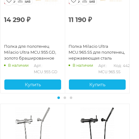
Испания
Испания
14 290
₽
11 190
₽
1
Полка для полотенец
Полка Milacio Ultra
По
Milacio Ultra MCU.955.GD,
MCU.965.SS для полотенец,
MC
золото брашированное
нержавеющая сталь
по
бр
В наличии
В наличии
252
Арт.: 
Арт.: 
Код: 44256
MCU.955.GD
MCU.965.SS
Купить
Купить