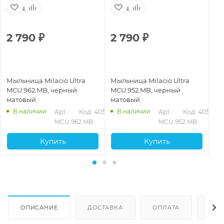
Испания
Испания
И
2 790
₽
2 790
₽
2
Мыльница Milacio Ultra
Мыльница Milacio Ultra
Мы
MCU.962.MB, черный
MCU.952.MB, черный
MC
матовый
матовый
ст
В наличии
В наличии
566
Арт.: 
Код: 40570
Арт.: 
Код: 40567
MCU.962.MB
MCU.952.MB
Купить
Купить
ОПИСАНИЕ
ДОСТАВКА
ОПЛАТА
ОТЗ