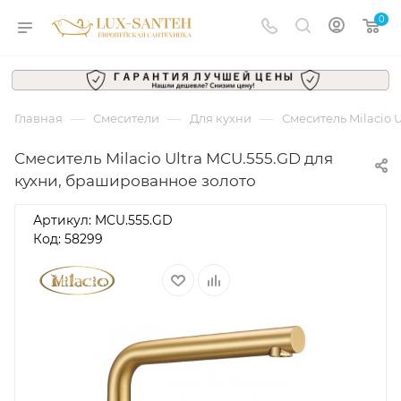
0
—
—
—
Главная
Смесители
Для кухни
Смеситель Milacio 
Смеситель Milacio Ultra MCU.555.GD для
кухни, брашированное золото
Артикул:
MCU.555.GD
Код: 58299