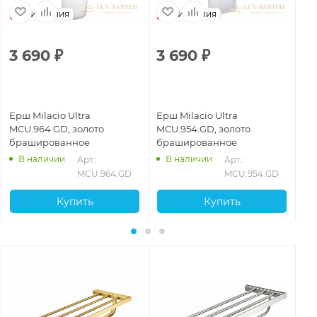
Испания
Испания
3 690
₽
3 690
₽
3
Ерш Milacio Ultra
Ерш Milacio Ultra
Ер
MCU.964.GD, золото
MCU.954.GD, золото
MC
брашированное
брашированное
ст
В наличии
В наличии
29
Арт.: 
Арт.: 
MCU.964.GD
MCU.954.GD
Купить
Купить