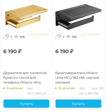
Испания
Испания
6 190
₽
6 190
₽
4
Держатель для туалетной
Бумагодержатель Milacio
Бу
бумаги с поклй для
Ultra MCU.963.MB, черный
Ul
телефона Milacio Ultra
матовый
не
MCU.963.GD, золото
В наличии
В наличии
530
Арт.: 
Арт.: 
Код: 15532
брашированное
MCU.963.GD
MCU.963.MB
Купить
Купить