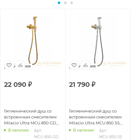
Испания
Испания
22 090
₽
21 790
₽
2
Гигиенический душ со
Гигиенический душ со
Ги
встроенным смесителем
встроенным смесителем
Ul
Milacio Ultra MCU.850.GD,
Milacio Ultra MCU.850.SS,
см
золото брашированное
нержавеющая сталь
ма
В наличии
В наличии
Арт.: 
Арт.: 
MCU.850.GD
MCU.850.SS