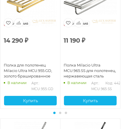
Испания
Испания
14 290
₽
11 190
₽
1
Полка для полотенец
Полка Milacio Ultra
По
Milacio Ultra MCU.955.GD,
MCU.965.SS для полотенец,
MC
золото брашированное
нержавеющая сталь
по
бр
В наличии
В наличии
252
Арт.: 
Арт.: 
Код: 44256
MCU.955.GD
MCU.965.SS
Купить
Купить