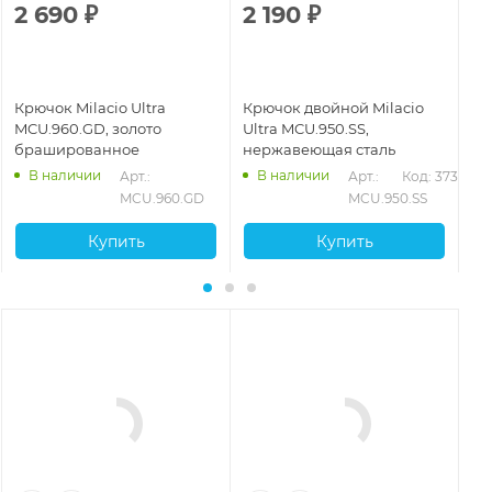
2 690
₽
2 190
₽
2
Крючок Milacio Ultra
Крючок двойной Milacio
Кр
MCU.960.GD, золото
Ultra MCU.950.SS,
MC
брашированное
нержавеющая сталь
ма
В наличии
В наличии
394
Арт.: 
Арт.: 
Код: 37396
MCU.960.GD
MCU.950.SS
Купить
Купить