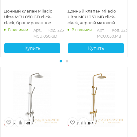
Донный клапан Milacio
Донный клапан Milacio
До
Ultra MCU.050.GD click-
Ultra MCU.050.MB click-
Ul
clack, брашированное
clack, черный матовый
cl
золото
В наличии
В наличии
Арт.: 
Код: 22365
Арт.: 
Код: 22366
MCU.050.GD
MCU.050.MB
Купить
Купить
Испания
Испания