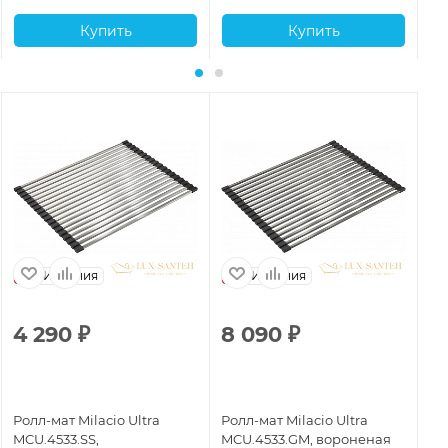
Купить
Купить
Испания
Испания
4 290
₽
8 090
₽
8
Ролл-мат Milacio Ultra
Ролл-мат Milacio Ultra
Ро
MCU.4533.SS,
MCU.4533.GM, вороненая
MC