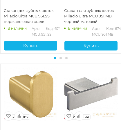
Стакан для зубных щеток
Стакан для зубных щеток
Ст
Milacio Ultra MCU.951.SS,
Milacio Ultra MCU.951.MB,
Mi
нержавеющая сталь
черный матовый
бр
В наличии
В наличии
71
Арт.: 
Код: 67468
Арт.: 
Код: 67467
MCU.951.SS
MCU.951.MB
Купить
Купить
Испания
Испания
И