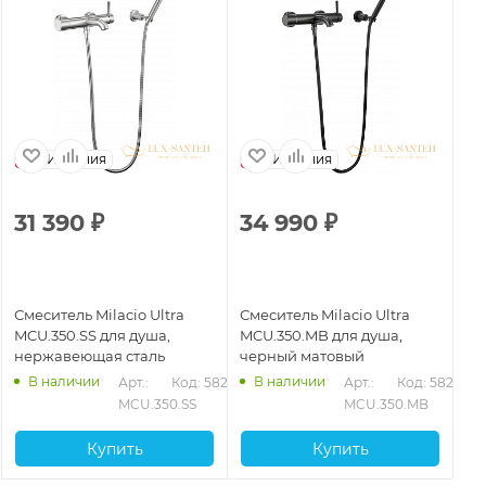
Испания
Испания
31 390
₽
34 990
₽
3
Смеситель Milacio Ultra
Смеситель Milacio Ultra
См
MCU.350.SS для душа,
MCU.350.MB для душа,
MC
нержавеющая сталь
черный матовый
бр
В наличии
В наличии
Арт.: 
Код: 58278
Арт.: 
Код: 58277
MCU.350.SS
MCU.350.MB
Купить
Купить