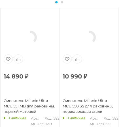
Испания
Испания
14 890
₽
10 990
₽
1
Смеситель Milacio Ultra
Смеситель Milacio Ultra
См
MCU.551.MB для раковины,
MCU.550.SS для раковины,
Mi
черный матовый
нержавеющая сталь
че
В наличии
В наличии
862
Арт.: 
Код: 58281
Арт.: 
Код: 58279
MCU.551.MB
MCU.550.SS