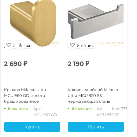
Испания
Испания
2 690
₽
2 190
₽
2
Крючок Milacio Ultra
Крючок двойной Milacio
Кр
MCU.960.GD, золото
Ultra MCU.950.SS,
MC
брашированное
нержавеющая сталь
ма
В наличии
В наличии
394
Арт.: 
Арт.: 
Код: 37396
MCU.960.GD
MCU.950.SS
Купить
Купить