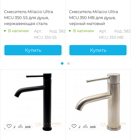
Смеситель Milacio Ultra
Смеситель Milacio Ultra
См
MCU.350.SS для душа,
MCU.350.MB для душа,
MC
нержавеющая сталь
черный матовый
бр
В наличии
В наличии
Арт.: 
Код: 58278
Арт.: 
Код: 58277
MCU.350.SS
MCU.350.MB
Купить
Купить
Испания
Испания