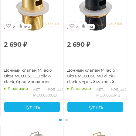
Испания
Испания
2 690
₽
2 690
₽
2
Донный клапан Milacio
Донный клапан Milacio
До
Ultra MCU.050.GD click-
Ultra MCU.050.MB click-
Ul
clack, брашированное
clack, черный матовый
cl
золото
В наличии
В наличии
Арт.: 
Код: 22365
Арт.: 
Код: 22366
MCU.050.GD
MCU.050.MB
Купить
Купить