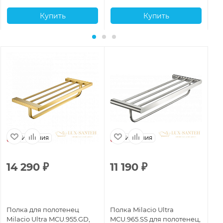
Купить
Купить
Испания
Испания
14 290
₽
11 190
₽
1
Полка для полотенец
Полка Milacio Ultra
По
Milacio Ultra MCU.955.GD,
MCU.965.SS для полотенец,
MC