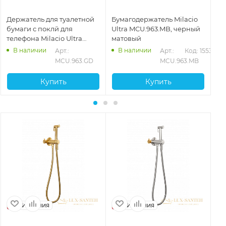
Держатель для туалетной
Бумагодержатель Milacio
Бу
бумаги с поклй для
Ultra MCU.963.MB, черный
Ul
телефона Milacio Ultra
матовый
не
MCU.963.GD, золото
В наличии
В наличии
530
Арт.: 
Арт.: 
Код: 15532
брашированное
MCU.963.GD
MCU.963.MB
Купить
Купить
Испания
Испания