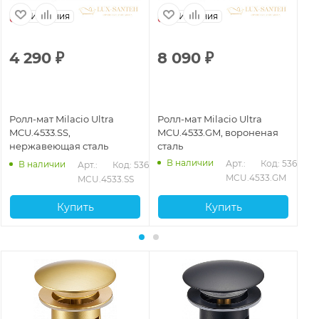
Испания
Испания
4 290
₽
8 090
₽
8
Ролл-мат Milacio Ultra
Ролл-мат Milacio Ultra
Ро
MCU.4533.SS,
MCU.4533.GM, вороненая
MC
нержавеющая сталь
сталь
бр
В наличии
Арт.: 
Код: 53642
В наличии
Арт.: 
Код: 53643
MCU.4533.GM
MCU.4533.SS
Купить
Купить