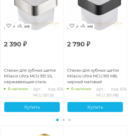
Испания
Испания
2 390
₽
2 790
₽
2
Стакан для зубных щеток
Стакан для зубных щеток
Ст
Milacio Ultra MCU.951.SS,
Milacio Ultra MCU.951.MB,
Mi
нержавеющая сталь
черный матовый
бр
В наличии
В наличии
71
Арт.: 
Код: 67468
Арт.: 
Код: 67467
MCU.951.SS
MCU.951.MB
Купить
Купить