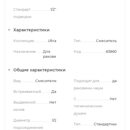
Стандарт
1/2"
подводки
Характеристики
Коллекция
Ultra
Тип
Смеситель
Назначение
Для
Код
63860
раковины
Общие характеристики
Вид
Смесители
Подходит для
да
раковины-чаши
Встраиваемый
Да
С
Нет
Выдвижной
Нет
гигиеническим
излив
душем
Диаметр
1/2
Тип
Стандартный
подсоединения