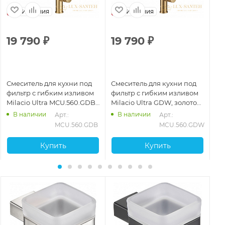
Испания
Испания
19 790
₽
19 790
₽
1
Смеситель для кухни под
Смеситель для кухни под
См
фильтр с гибким изливом
фильтр с гибким изливом
фи
Milacio Ultra MCU.560.GDB,
Milacio Ultra GDW, золото
Mi
золото брашированное/
брашированное/белый
to
В наличии
В наличии
11
Арт.: 
Арт.: 
черный
MCU.560.GDB
MCU.560.GDW
Купить
Купить