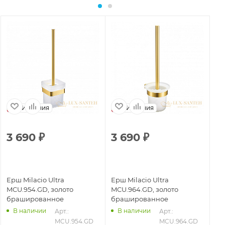
Испания
Испания
3 690
₽
3 690
₽
3
Ерш Milacio Ultra
Ерш Milacio Ultra
Ер
MCU.954.GD, золото
MCU.964.GD, золото
MC
брашированное
брашированное
ст
В наличии
В наличии
29
Арт.: 
Арт.: 
MCU.954.GD
MCU.964.GD