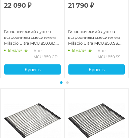
22 090
₽
21 790
₽
2
Гигиенический душ со
Гигиенический душ со
Ги
встроенным смесителем
встроенным смесителем
Ul
Milacio Ultra MCU.850.GD,
Milacio Ultra MCU.850.SS,
см
золото брашированное
нержавеющая сталь
ма
В наличии
В наличии
Арт.: 
Арт.: 
MCU.850.GD
MCU.850.SS
Купить
Купить