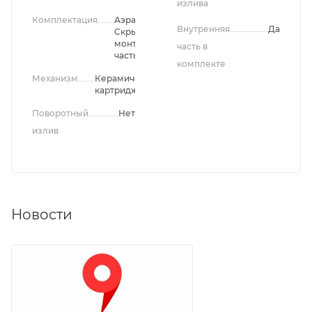
излива
Комплектация
Аэратор,
Внутренняя
Да
Скрытая
монтажная
часть в
часть
комплекте
Механизм
Керамический
картридж
Поворотный
Нет
излив
Новости