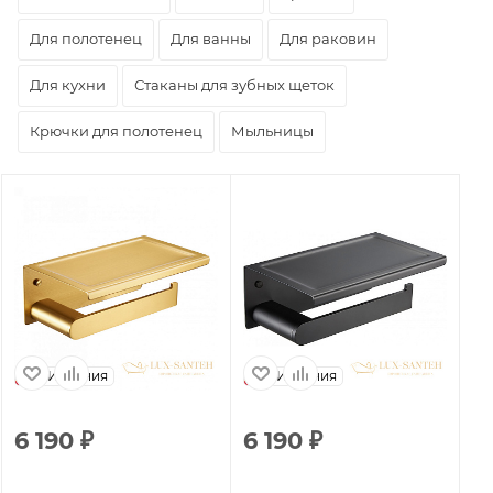
Для полотенец
Для ванны
Для раковин
Для кухни
Стаканы для зубных щеток
Крючки для полотенец
Мыльницы
Испания
Испания
6 190
₽
6 190
₽
4