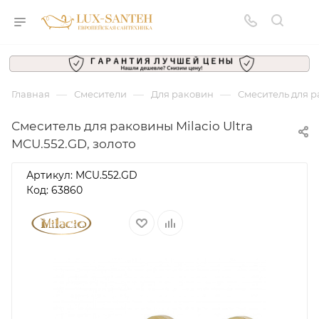
—
—
—
Главная
Смесители
Для раковин
Смеситель для ра
Смеситель для раковины Milacio Ultra
MCU.552.GD, золото
Артикул:
MCU.552.GD
Код: 63860