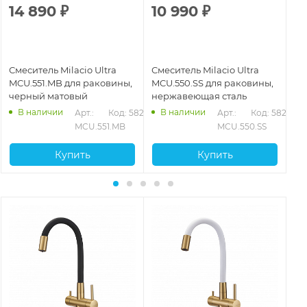
14 890
₽
10 990
₽
1
Смеситель Milacio Ultra
Смеситель Milacio Ultra
См
MCU.551.MB для раковины,
MCU.550.SS для раковины,
Mi
черный матовый
нержавеющая сталь
че
В наличии
В наличии
862
Арт.: 
Код: 58281
Арт.: 
Код: 58279
MCU.551.MB
MCU.550.SS
Купить
Купить