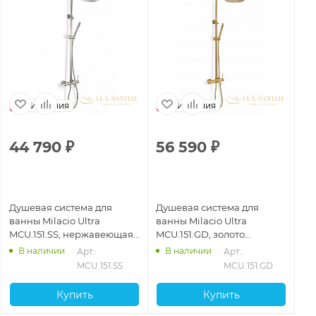
Испания
Испания
44 790
₽
56 590
₽
5
Душевая система для
Душевая система для
Ду
ванны Milacio Ultra
ванны Milacio Ultra
ва
MCU.151.SS, нержавеющая
MCU.151.GD, золото
MC
сталь
брашированное
ма
В наличии
В наличии
Арт.: 
Арт.: 
MCU.151.SS
MCU.151.GD
Купить
Купить