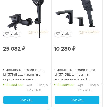
Чехия
Чехия
25 082
₽
10 280
₽
2
Смеситель Lemark Bronx
Смеситель Lemark Bronx
См
LM3714BL для ванны с
LM3745BL для ванны
Le
коротким изливом,
встраиваемый, на 3
ду
дивертор керамический, с
отверстия, с аксессуарами,
бе
В наличии
В наличии
Арт.: 
Код: 57901
Арт.: 
Код: 57915
аксессуарами, черный
черный матовый
LM3714BL
LM3745BL
матовый
Купить
Купить