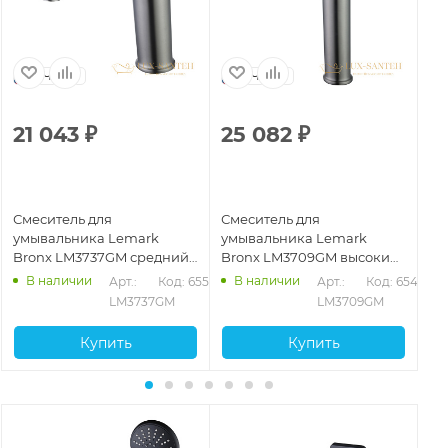
Чехия
Чехия
21 043
₽
25 082
₽
2
Смеситель для
Смеситель для
См
умывальника Lemark
умывальника Lemark
ум
Bronx LM3737GM средний,
Bronx LM3709GM высокий,
Br
монолитный, графит
монолитный, графит
мо
В наличии
В наличии
810
Арт.: 
Код: 65501
Арт.: 
Код: 65497
LM3737GM
LM3709GM
Купить
Купить