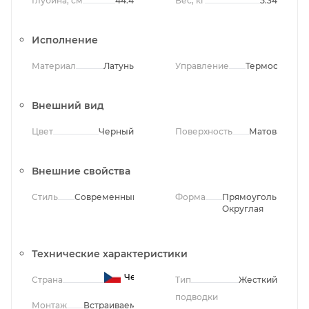
Глубина, см
44.4
Вес, кг
5.34
Исполнение
Материал
Латунь
Управление
Термостатиче
Внешний вид
Цвет
Черный
Поверхность
Матовая
Внешние свойства
Стиль
Современный
Форма
Прямоугольная,
Округлая
Технические характеристики
Чехия
Страна
Тип
Жесткий
подводки
Монтаж
Встраиваемый