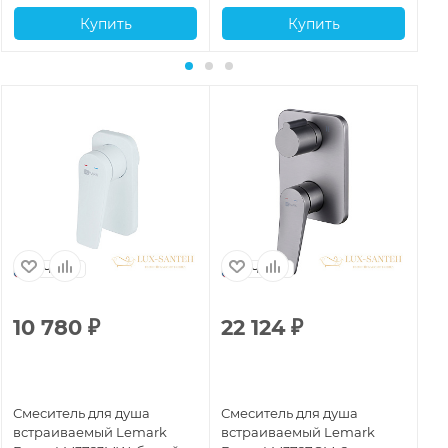
Купить
Купить
Чехия
Чехия
10 780
₽
22 124
₽
1
Смеситель для душа
Смеситель для душа
См
встраиваемый Lemark
встраиваемый Lemark
вс