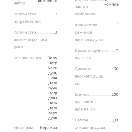
комплекте
набор
комплекте
часть в
Количество
2
комплекте
потребителей
Количество
1
Количество
3
режимов
режимов ручного
верхнего душа
душа
Диаметр ручного
11
Комплектация
Термостат,
душа, см
Встроенная
часть, Ручной
Диаметр
30
душ, Душевой
верхнего душа,
шланг,
Держатель
см
ручного душа,
Подключение
Длинна
200
для шланга,
душевого
Верхний душ,
Держатель
шланга, см
верхнего
душа
Легкое
Да
очищение душа
Механизм
Керамический