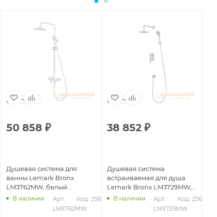
Чехия
Чехия
50 858
₽
38 852
₽
4
Душевая система для
Душевая система
Ду
ванны Lemark Bronx
встраиваемая для душа
вс
LM3762MW, белый
Lemark Bronx LM3729MW,
Le
матовый
белый матовый
бе
В наличии
В наличии
625
Арт.: 
Код: 25663
Арт.: 
Код: 25619
LM3762MW
LM3729MW