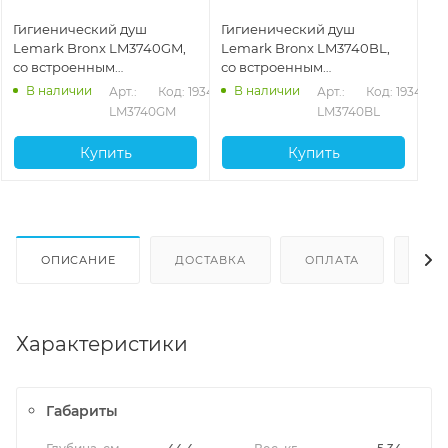
Гигиенический душ
Гигиенический душ
Lemark Bronx LM3740GM,
Lemark Bronx LM3740BL,
со встроенным
со встроенным
термостатическим
термостатическим
В наличии
В наличии
Арт.: 
Код: 19342
Арт.: 
Код: 19341
смесителем, графит
смесителем, черный
LM3740GM
LM3740BL
матовый
Купить
Купить
ОПИСАНИЕ
ДОСТАВКА
ОПЛАТА
ОТЗ
Характеристики
Габариты