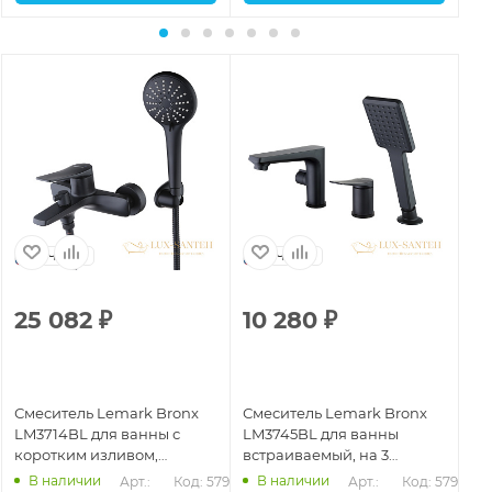
Чехия
Чехия
25 082
₽
10 280
₽
2
Смеситель Lemark Bronx
Смеситель Lemark Bronx
См
LM3714BL для ванны с
LM3745BL для ванны
Le
коротким изливом,
встраиваемый, на 3
ду
дивертор керамический, с
отверстия, с аксессуарами,
бе
В наличии
В наличии
Арт.: 
Код: 57901
Арт.: 
Код: 57915