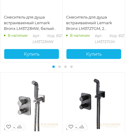
Смеситель для душа
Смеситель для душа
См
встраиваемый Lemark
встраиваемый Lemark
вс
Bronx LM3723MW, белый
Bronx LM3727GM, 2
Br
матовый
потребителя, графит
по
В наличии
В наличии
280
Арт.: 
Код: 61275
Арт.: 
Код: 61278
ма
LM3723MW
LM3727GM
Купить
Купить
Чехия
Чехия