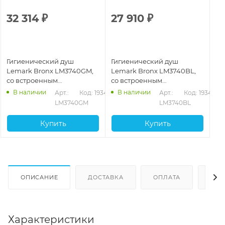
32 314
₽
27 910
₽
Гигиенический душ
Гигиенический душ
Lemark Bronx LM3740GM,
Lemark Bronx LM3740BL,
со встроенным
со встроенным
термостатическим
термостатическим
В наличии
В наличии
Арт.: 
Код: 19342
Арт.: 
Код: 19341
смесителем, графит
смесителем, черный
LM3740GM
LM3740BL
матовый
Купить
Купить
ОПИСАНИЕ
ДОСТАВКА
ОПЛАТА
ОТЗ
Характеристики