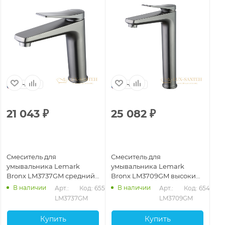
Чехия
Чехия
21 043
₽
25 082
₽
2
Смеситель для
Смеситель для
См
умывальника Lemark
умывальника Lemark
ум
Bronx LM3737GM средний,
Bronx LM3709GM высокий,
Br
монолитный, графит
монолитный, графит
мо
В наличии
В наличии
810
Арт.: 
Код: 65501
Арт.: 
Код: 65497
LM3737GM
LM3709GM
Купить
Купить