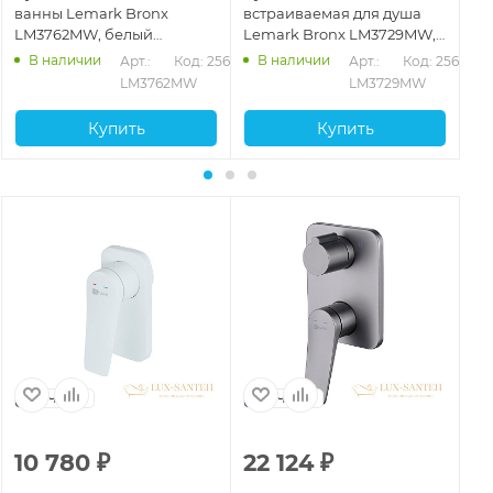
ванны Lemark Bronx
встраиваемая для душа
вс
LM3762MW, белый
Lemark Bronx LM3729MW,
Le
матовый
белый матовый
бе
В наличии
В наличии
625
Арт.: 
Код: 25663
Арт.: 
Код: 25619
LM3762MW
LM3729MW
Купить
Купить
Чехия
Чехия
10 780
₽
22 124
₽
1