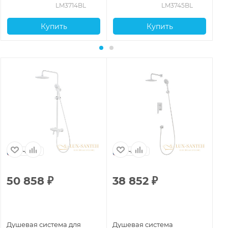
аксессуарами, черный
черный матовый
LM3714BL
LM3745BL
матовый
Купить
Купить
Чехия
Чехия
50 858
₽
38 852
₽
4
Душевая система для
Душевая система
Ду