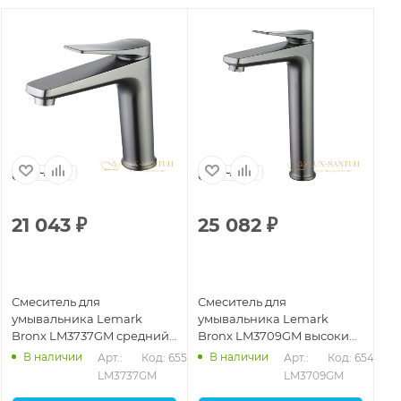
Чехия
Чехия
21 043
₽
25 082
₽
2
Смеситель для
Смеситель для
См
умывальника Lemark
умывальника Lemark
ум
Bronx LM3737GM средний,
Bronx LM3709GM высокий,
Br
монолитный, графит
монолитный, графит
мо
В наличии
В наличии
810
Арт.: 
Код: 65501
Арт.: 
Код: 65497
LM3737GM
LM3709GM