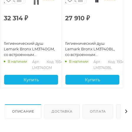
Чехия
Чехия
32 314
₽
27 910
₽
Гигиенический душ
Гигиенический душ
Lemark Bronx LM3740GM,
Lemark Bronx LM3740BL,
со встроенным
со встроенным
термостатическим
термостатическим
В наличии
В наличии
Арт.: 
Код: 19342
Арт.: 
Код: 19341
смесителем, графит
смесителем, черный
LM3740GM
LM3740BL
матовый
Купить
Купить
ОПИСАНИЕ
ДОСТАВКА
ОПЛАТА
ОТЗ