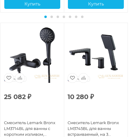
Купить
Купить
Чехия
Чехия
25 082
₽
10 280
₽
2
Смеситель Lemark Bronx
Смеситель Lemark Bronx
См
LM3714BL для ванны с
LM3745BL для ванны
Le
коротким изливом,
встраиваемый, на 3
ду