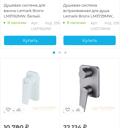
Душевая система для
Душевая система
Ду
ванны Lemark Bronx
встраиваемая для душа
вс
LM3762MW, белый
Lemark Bronx LM3729MW,
Le
матовый
белый матовый
бе
В наличии
В наличии
625
Арт.: 
Код: 25663
Арт.: 
Код: 25619
LM3762MW
LM3729MW
Купить
Купить
Чехия
Чехия
10 780
₽
22 124
₽
1