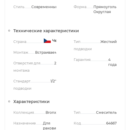
Стиль
Современный
Форма
Прямоугольная,
Округлая
Технические характеристики
Чехия
Страна
Тип
Жесткий
подводки
Монтаж
Встраиваемый
Гарантия
4
Отверстия для
2
года
монтажа
Стандарт
1/2"
подводки
Характеристики
Коллекция
Bronx
Тип
Смеситель
Назначение
Для
Код
64667
раковины