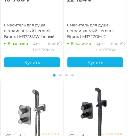
Смеситель для душа
Смеситель для душа
См
встраиваемый Lemark
встраиваемый Lemark
вс
Bronx LM3723MW, белый
Bronx LM3727GM, 2
Br
матовый
потребителя, графит
по
В наличии
В наличии
280
Арт.: 
Код: 61275
Арт.: 
Код: 61278
ма
LM3723MW
LM3727GM
Купить
Купить