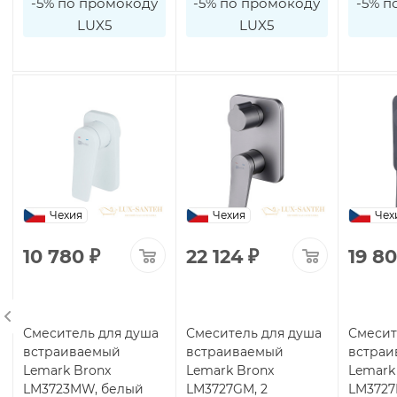
-5% по промокоду
-5% по промокоду
-5% п
LUX5
LUX5
Чехия
Чехия
Чех
10 780
₽
22 124
₽
19 8
Смеситель для душа
Смеситель для душа
Смесит
встраиваемый
встраиваемый
встраи
Lemark Bronx
Lemark Bronx
Lemark
LM3723MW, белый
LM3727GM, 2
LM3727