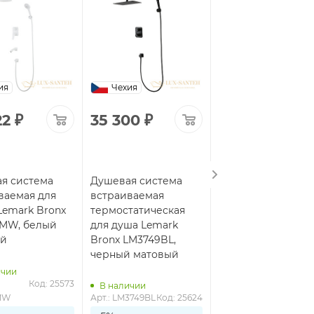
ия
Чехия
Чехия
22
₽
35 300
₽
53 948
₽
я система
Душевая система
Душевая система
ваемая для
встраиваемая
встраиваемая
Lemark Bronx
термостатическая
термостатическая
MW, белый
для душа Lemark
для ванны Lemark
ый
Bronx LM3749BL,
Bronx LM3742BL,
черный матовый
черный матовый
ичии
Код: 25573
В наличии
В наличии
MW
Арт.: LM3749BL
Код: 25624
Арт.: LM3742BL
Код: 2