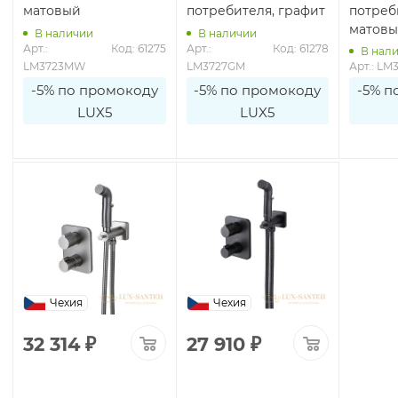
матовый
потребителя, графит
потреб
матов
В наличии
В наличии
0
Арт.: 
Код: 61275
Арт.: 
Код: 61278
В нал
LM3723MW
LM3727GM
Арт.: LM
-5% по промокоду
-5% по промокоду
-5% п
LUX5
LUX5
Чехия
Чехия
32 314
₽
27 910
₽