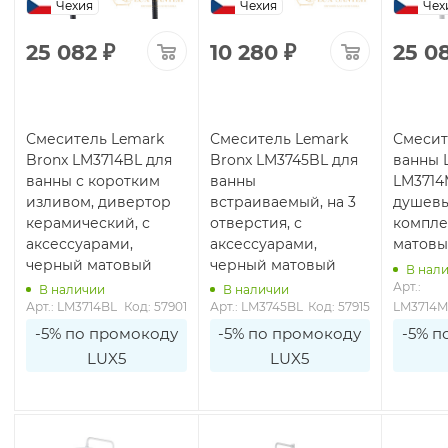
Чехия
Чехия
Чех
25 082
₽
10 280
₽
25 0
Смеситель Lemark
Смеситель Lemark
Смесит
Bronx LM3714BL для
Bronx LM3745BL для
ванны 
ванны с коротким
ванны
LM371
изливом, дивертор
встраиваемый, на 3
душев
керамический, с
отверстия, с
компле
аксессуарами,
аксессуарами,
матов
черный матовый
черный матовый
В нал
Арт.: 
В наличии
В наличии
Арт.: LM3714BL
Код: 57901
Арт.: LM3745BL
Код: 57915
LM3714
-5% по промокоду
-5% по промокоду
-5% п
LUX5
LUX5