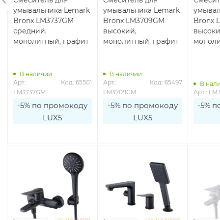
умывальника Lemark
умывальника Lemark
умывал
Bronx LM3737GM
Bronx LM3709GM
Bronx 
средний,
высокий,
высоки
монолитный, графит
монолитный, графит
моноли
В наличии
В наличии
0
Арт.: 
Код: 65501
Арт.: 
Код: 65497
В нал
LM3737GM
LM3709GM
Арт.: LM
-5% по промокоду
-5% по промокоду
-5% п
LUX5
LUX5