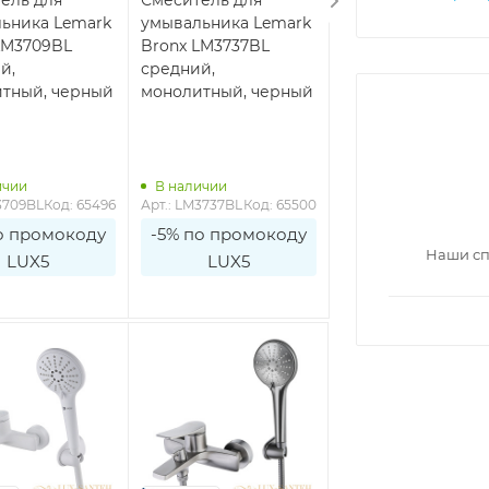
ьника Lemark
умывальника Lemark
умывальника Lem
LM3709BL
Bronx LM3737BL
Bronx LM3706BL
й,
средний,
монолитный, чер
тный, черный
монолитный, черный
В наличии
Арт.: 
Код: 6
ичии
В наличии
3709BL
Код: 65496
Арт.: LM3737BL
Код: 65500
LM3706BL
о промокоду
-5% по промокоду
-5% по промоко
Наши сп
LUX5
LUX5
LUX5