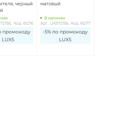
ителя, черный
матовый
потребителя, чер
ый
матовый
ичии
В наличии
В наличии
3727BL
Код: 61276
Арт.: LM3727BL
Код: 61277
Арт.: LM3728BL
Код: 6
о промокоду
-5% по промокоду
-5% по промоко
LUX5
LUX5
LUX5