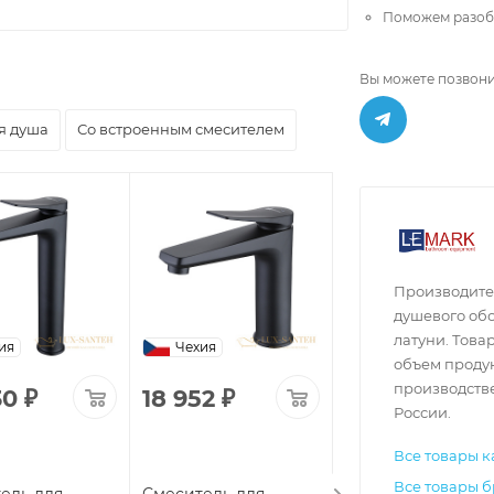
Поможем разобр
Вы можете позвони
я душа
Со встроенным смесителем
Производител
душевого об
латуни. Това
ия
Чехия
Чехия
объем продук
производств
30
₽
18 952
₽
15 566
₽
России.
Все товары к
Все товары 
ель для
Смеситель для
Смеситель для