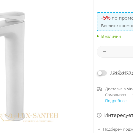
-5%
по промо
Введите промок
В наличии
Требуется 
Доставка в
Мо
Самовывоз
—
Подробнее
Интересует
Подберем подх