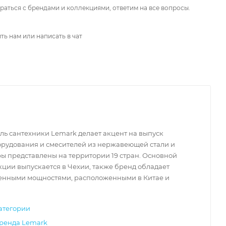
аться с брендами и коллекциями, ответим на все вопросы.
ть нам или написать в чат
ь сантехники Lemark делает акцент на выпуск
орудования и смесителей из нержавеющей стали и
ры представлены на территории 19 стран. Основной
Чехия
Чехия
Чех
ции выпускается в Чехии, также бренд обладает
енными мощностями, расположенными в Китае и
24 837
₽
17 891
₽
18 
атегории
бренда Lemark
Смеситель для
Смеситель для
Сме