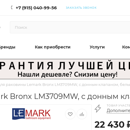
+7 (915) 040-99-56
ЗАКАЗАТЬ ЗВОНОК
0
Бренды
Как приобрести
Услуги
Ко
для раковины Lemark Bronx LM3709MW, с донным клапаном, бел
rk Bronx LM3709MW, с донным к
ТОВАР УЧАСТ
Дополните
22 430