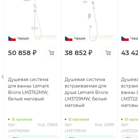
Чехия
Чехия
Чех
50 858
₽
38 852
₽
43 4
Душевая система
Душевая система
Душева
для ванны Lemark
встраиваемая для
встраи
Bronx LM3762MW,
душа Lemark Bronx
ванны 
белый матовый
LM3729MW, белый
LM3722
матовый
матов
В наличии
В наличии
В нал
5
Арт.: 
Код: 25663
Арт.: 
Код: 25619
Арт.: 
LM3762MW
LM3729MW
LM3722