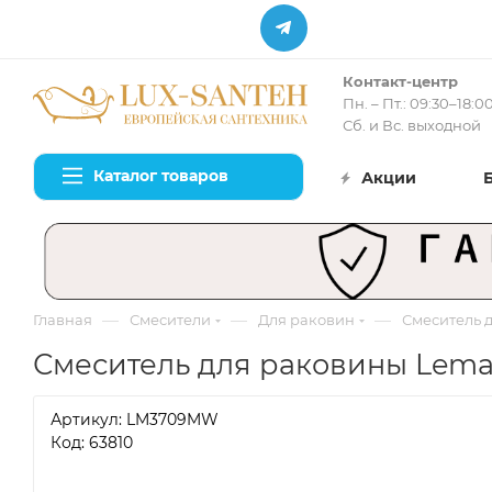
Контакт-центр
Пн. – Пт.: 09:30–18:0
Сб. и Вс. выходной
Каталог товаров
Акции
—
—
—
Главная
Смесители
Для раковин
Смеситель 
Смеситель для раковины Lema
Артикул:
LM3709MW
Код: 63810