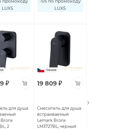
о промокоду
-5% по промокоду
-5% по промоко
LUX5
LUX5
LUX5
ия
Чехия
Чехия
09
₽
19 809
₽
21 298
₽
ель для душа
Смеситель для душа
Смеситель для ду
ваемый
встраиваемый
встраиваемый
 Bronx
Lemark Bronx
Lemark Bronx
BL, 2
LM3727BL, черный
LM3728BL, 3