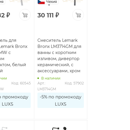
ия
Чехия
82
₽
30 111
₽
ель для
Смеситель Lemark
Lemark Bronx
Bronx LM3714GM для
4MW с
ванны с коротким
ым
изливом, дивертор
ктом, белый
керамический, с
ый
аксессуарами, хром
ичии
В наличии
Код: 60545
Арт.: 
Код: 57902
MW
LM3714GM
о промокоду
-5% по промокоду
LUX5
LUX5