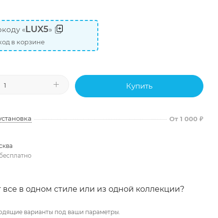
LUX5
коду «
»
од в корзине
Купить
установка
От 1 000 ₽
сква
бесплатно
 все в одном стиле или из одной коллекции?
одящие варианты под ваши параметры.