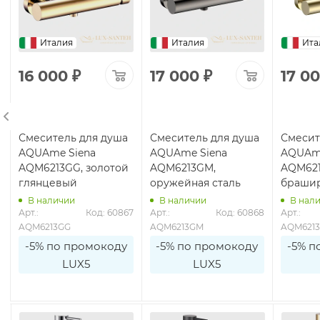
Италия
Италия
Ита
16 000
₽
17 000
₽
17 0
Смеситель для душа
Смеситель для душа
Смесит
AQUAme Siena
AQUAme Siena
AQUAme
AQM6213GG, золотой
AQM6213GM,
AQM621
глянцевый
оружейная сталь
браши
В наличии
В наличии
В нал
9
Арт.: 
Код: 60867
Арт.: 
Код: 60868
Арт.: 
AQM6213GG
AQM6213GM
AQM621
-5% по промокоду
-5% по промокоду
-5% п
LUX5
LUX5