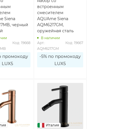
со
набор со
набор со
енным
встроенным
встроенным
елем
смесителем
смесителем
 Siena
AQUAme Siena
AQUAme Siena
7MB, черный
AQM6217GM,
AQM6217BG, золот
ый
оружейная сталь
брашированное
ичии
В наличии
В наличии
Код: 19668
Арт.: 
Код: 19667
Арт.: 
Код: 1
7MB
AQM6217GM
AQM6217BG
о промокоду
-5% по промокоду
-5% по промоко
LUX5
LUX5
LUX5
лия
Италия
Италия