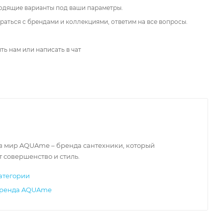
одящие варианты под ваши параметры.
аться с брендами и коллекциями, ответим на все вопросы.
ть нам или написать в чат
 в мир AQUAme – бренда сантехники, который
 совершенство и стиль.
атегории
бренда AQUAme
Италия
Италия
Ита
88 000
₽
23 000
₽
60