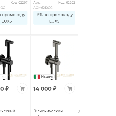
Код: 62267
Арт.: 
Код: 62262
Арт.: 
Код: 6
4GG
AQM6210GG
AQM6210MB
о промокоду
-5% по промокоду
-5% по промоко
LUX5
LUX5
LUX5
лия
Италия
Италия
00
₽
14 000
₽
14 000
₽
ический
Гигиенический
Гигиенический