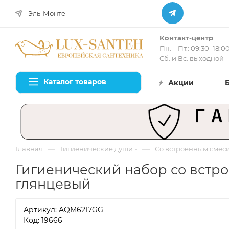
Эль-Монте
Контакт-центр
Пн. – Пт.: 09:30–18:0
Сб. и Вс. выходной
Каталог товаров
Акции
—
—
Главная
Гигиенические души
Со встроенным смес
Гигиенический набор со встр
глянцевый
Артикул:
AQM6217GG
Код: 19666