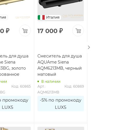
лия
Италия
Италия
00
₽
17 000
₽
12 500
₽
ель для душа
Смеситель для душа
Смеситель для ду
 Siena
AQUAme Siena
AQUAme Siena
3BG, золото
AQM6213MB, черный
AQM6213CR, хром
рованное
матовый
ичии
В наличии
В наличии
Код: 60865
Арт.: 
Код: 60869
Арт.: 
Код: 6
3BG
AQM6213MB
AQM6213CR
о промокоду
-5% по промокоду
-5% по промоко
LUX5
LUX5
LUX5