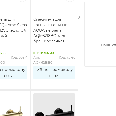
ель для
Смеситель для
Смеситель для
AQUAme Siena
ванны напольный
ванны AQUAme Si
2GG, золотой
AQUAme Siena
AQM6212GM,
евый
AQM6218BC, медь
оружейная сталь
брашированная
Наши сп
ичии
В наличии
В наличии
Код: 60214
Арт.: 
Код: 75146
Арт.: 
Код: 6
2GG
AQM6218BC
AQM6212GM
о промокоду
-5% по промокоду
-5% по промоко
LUX5
LUX5
LUX5