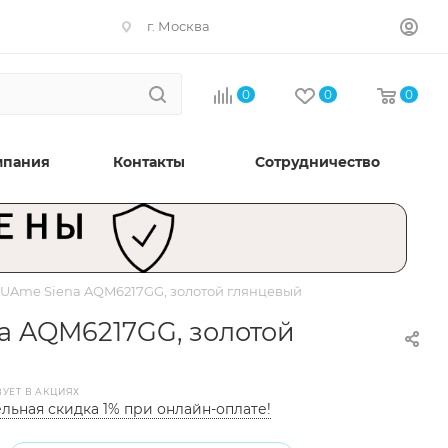
г. Москва
0
0
0
мпания
Контакты
Сотрудничество
QUAme Siena AQM6217GG, золотой глянцевый
a AQM6217GG, золотой
ВУЕТ В АКЦИЯХ
льная скидка 1% при онлайн-оплате!