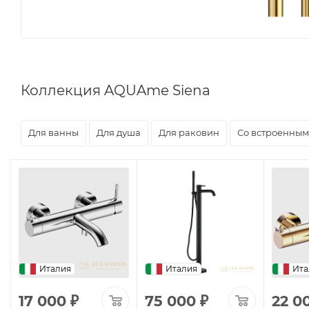
Коллекция AQUAme Siena
Для ванны
Для душа
Для раковин
Со встроенным
Италия
Италия
Ита
17 000
₽
75 000
₽
22 0