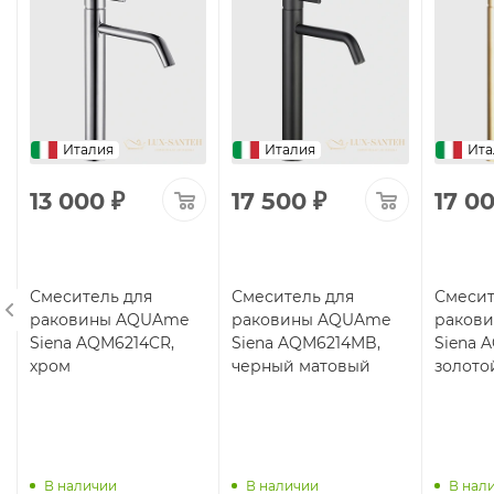
Италия
Италия
Ита
13 000
₽
17 500
₽
17 0
Смеситель для
Смеситель для
Смесит
раковины AQUAme
раковины AQUAme
раков
Siena AQM6214CR,
Siena AQM6214MB,
Siena 
хром
черный матовый
золото
В наличии
В наличии
В нал