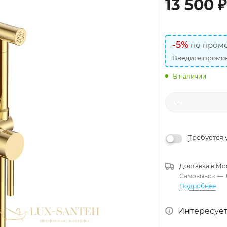
13 500
₽
-5%
по промо
Введите промок
В наличии
Требуется 
Доставка в
Мо
Самовывоз
—
Подробнее
Интересует