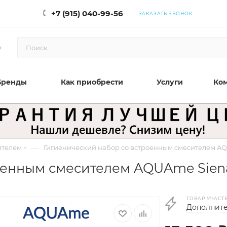
+7 (915) 040-99-56
ЗАКАЗАТЬ ЗВОНОК
0
Бренды
Как приобрести
Услуги
Ко
—
ителем
Гигиенический набор со встроенным смесителем A
оенным смесителем AQUAme Sien
ТОВАР УЧАСТ
Дополните