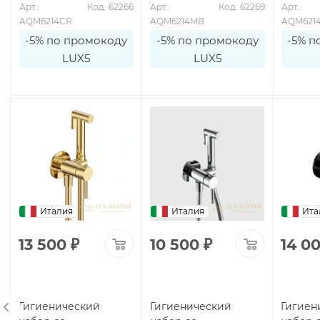
9
Арт.: 
Код: 62266
Арт.: 
Код: 62269
Арт.: 
AQM6214CR
AQM6214MB
AQM621
-5% по промокоду
-5% по промокоду
-5% п
LUX5
LUX5
Италия
Италия
Ита
13 500
₽
10 500
₽
14 0
Гигиенический
Гигиенический
Гигиен