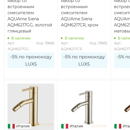
набор со
набор со
набор 
встроенным
встроенным
встро
смесителем
смесителем
смесит
AQUAme Siena
AQUAme Siena
AQUAme
AQM6217GG, золотой
AQM6217CR, хром
AQM621
глянцевый
матов
В наличии
В наличии
В нал
8
Арт.: 
Код: 19666
Арт.: 
Код: 19665
Арт.: 
AQM6217GG
AQM6217CR
AQM621
-5% по промокоду
-5% по промокоду
-5% п
LUX5
LUX5
Италия
Италия
Ита