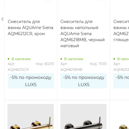
Смеситель для
Смеситель для
Смесит
ванны AQUAme Siena
ванны напольный
ванны 
AQM6212CR, хром
AQUAme Siena
AQM621
AQM6218MB, черный
глянц
матовый
В наличии
В наличии
В нал
0
Арт.: 
Код: 60213
Арт.: 
Код: 75151
Арт.: 
AQM6212CR
AQM6218MB
AQM621
-5% по промокоду
-5% по промокоду
-5% п
LUX5
LUX5