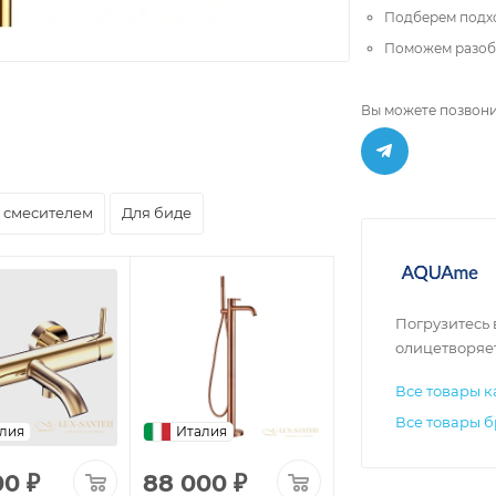
Подберем подх
Поможем разобр
Вы можете позвони
 смесителем
Для биде
Погрузитесь
олицетворяет
Все товары к
Все товары 
лия
Италия
Италия
00
₽
88 000
₽
23 000
₽