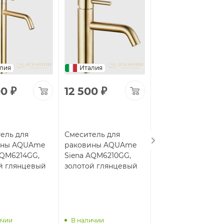
лия
Италия
Италия
00
₽
12 500
₽
13 500
₽
ель для
Смеситель для
Смеситель для
ины AQUAme
раковины AQUAme
раковины AQUAm
AQM6214GG,
Siena AQM6210GG,
Siena AQM6210MB,
й глянцевый
золотой глянцевый
черный матовый
ичии
В наличии
В наличии