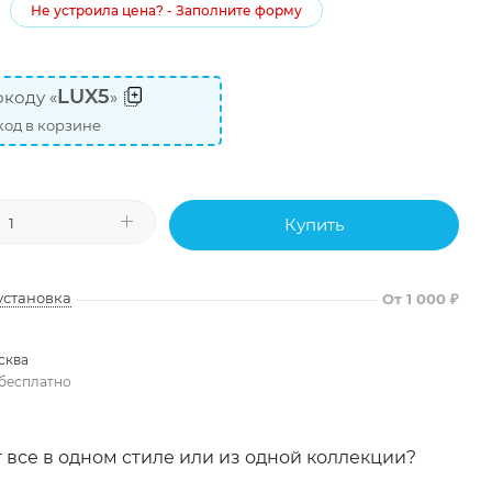
Не устроила цена? - Заполните форму
LUX5
коду «
»
од в корзине
Купить
установка
От 1 000 ₽
сква
бесплатно
 все в одном стиле или из одной коллекции?