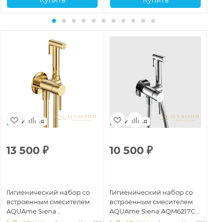
Италия
Италия
13 500
₽
10 500
₽
1
Гигиенический набор со
Гигиенический набор со
Ги
встроенным смесителем
встроенным смесителем
вс
AQUAme Siena
AQUAme Siena AQM6217CR,
AQ
AQM6217GG, золотой
хром
AQ