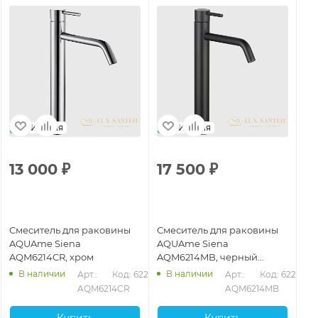
Италия
Италия
13 000
₽
17 500
₽
1
Смеситель для раковины
Смеситель для раковины
См
AQUAme Siena
AQUAme Siena
AQ
AQM6214CR, хром
AQM6214MB, черный
AQ
матовый
гл
В наличии
В наличии
229
Арт.: 
Код: 62266
Арт.: 
Код: 62269
AQM6214CR
AQM6214MB
Купить
Купить