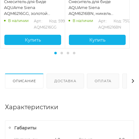
Смеситель для биде
Смеситель для биде
См
AQUAme Siena
AQUAme Siena
AQ
AQM6216GG, золотой
AQM6216BN, никель
AQ
глянцевый
брашированный
бр
В наличии
В наличии
909
Арт.: 
Код: 59911
Арт.: 
Код: 75128
AQM6216GG
AQM6216BN
Купить
Купить
ОПИСАНИЕ
ДОСТАВКА
ОПЛАТА
ОТЗ
Характеристики
Габариты