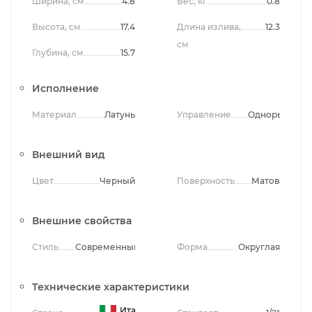
Ширина, см
4.8
Вес, кг
0.8
Высота, см
17.4
Длина излива,
12.3
см
Глубина, см
15.7
Исполнение
Материал
Латунь
Управление
Однорычажно
Внешний вид
Цвет
Черный
Поверхность
Матовая
Внешние свойства
Стиль
Современный
Форма
Округлая
Технические характеристики
Италия