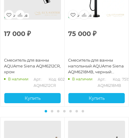
Италия
Италия
17 000
₽
75 000
₽
2
Смеситель для ванны
Смеситель для ванны
См
AQUAme Siena AQM6212CR,
напольный AQUAme Siena
AQ
хром
AQM6218MB, черный
AQ
матовый
гл
В наличии
В наличии
150
Арт.: 
Код: 60213
Арт.: 
Код: 75151
AQM6212CR
AQM6218MB
Купить
Купить