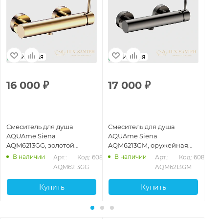
Италия
Италия
16 000
₽
17 000
₽
1
Смеситель для душа
Смеситель для душа
См
AQUAme Siena
AQUAme Siena
AQ
AQM6213GG, золотой
AQM6213GM, оружейная
AQ
глянцевый
сталь
бр
В наличии
В наличии
59
Арт.: 
Код: 60867
Арт.: 
Код: 60868
AQM6213GG
AQM6213GM
Купить
Купить