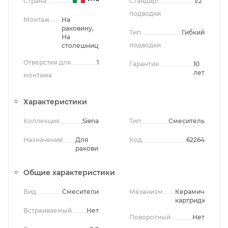
Страна
Стандарт
1/2"
подводки
Монтаж
На
раковину,
Тип
Гибкий
На
подводки
столешницу
Отверстия для
1
Гарантия
10
лет
монтажа
Характеристики
Коллекция
Siena
Тип
Смеситель
Назначение
Для
Код
62264
раковины
Общие характеристики
Вид
Смесители
Механизм
Керамический
картридж
Встраиваемый
Нет
Поворотный
Нет