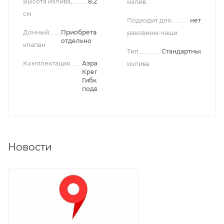
Высота излива,
8.2
излив
см
Подходит для
нет
Донный
Приобретается
раковины-чаши
отдельно
клапан
Тип
Стандартный
Комплектация
Аэратор,
излива
Крепления,
Гибкая
подводка
Новости