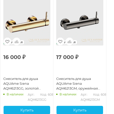
Италия
Италия
16 000
₽
17 000
₽
1
Смеситель для душа
Смеситель для душа
См
AQUAme Siena
AQUAme Siena
AQ
AQM6213GG, золотой
AQM6213GM, оружейная
AQ
глянцевый
сталь
бр
В наличии
В наличии
59
Арт.: 
Код: 60867
Арт.: 
Код: 60868
AQM6213GG
AQM6213GM
Купить
Купить