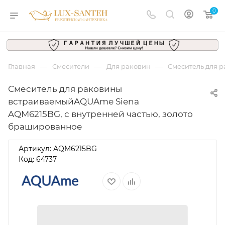
0
—
—
—
Главная
Смесители
Для раковин
Смеситель для 
Смеситель для раковины
встраиваемыйAQUAme Siena
AQM6215BG, с внутренней частью, золото
брашированное
Артикул:
AQM6215BG
Код: 64737