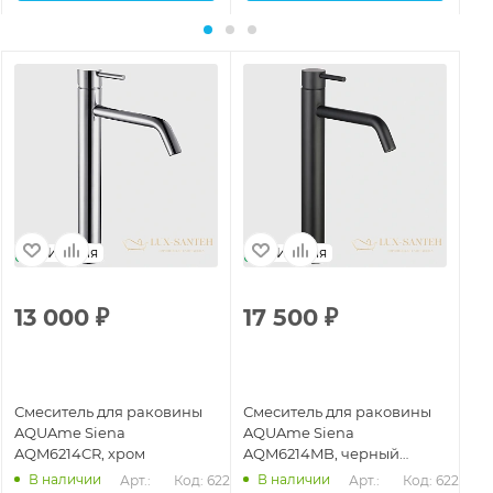
Италия
Италия
13 000
₽
17 500
₽
1
Смеситель для раковины
Смеситель для раковины
См
AQUAme Siena
AQUAme Siena
AQ
AQM6214CR, хром
AQM6214MB, черный
AQ
матовый
гл
В наличии
В наличии
257
Арт.: 
Код: 62266
Арт.: 
Код: 62269