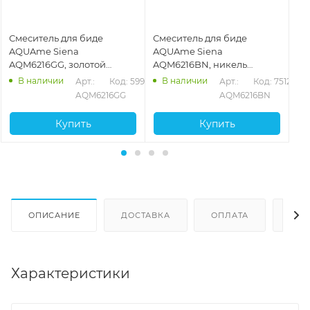
Смеситель для биде
Смеситель для биде
См
AQUAme Siena
AQUAme Siena
AQ
AQM6216GG, золотой
AQM6216BN, никель
AQ
глянцевый
брашированный
бр
В наличии
В наличии
909
Арт.: 
Код: 59911
Арт.: 
Код: 75128
AQM6216GG
AQM6216BN
Купить
Купить
ОПИСАНИЕ
ДОСТАВКА
ОПЛАТА
ОТЗ
Характеристики