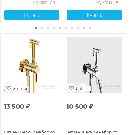
AQM6214CR
AQM6214MB
Купить
Купить
Италия
Италия
13 500
₽
10 500
₽
1
Гигиенический набор со
Гигиенический набор со
Ги