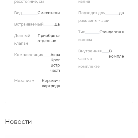
расстояние, см
излив
Вид
Смесители
Подходит для
да
раковины-чаши
Встраиваемый
Да
Тип
Стандартный
Донный
Приобретается
излива
отдельно
клапан
Внутренняя
В
Комплектация
Аэратор,
комплекте
часть в
Крепления,
Встроенная
комплекте
часть
Механизм
Керамический
картридж
Новости