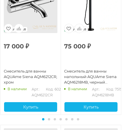
Италия
Италия
17 000
₽
75 000
₽
2
Смеситель для ванны
Смеситель для ванны
См
AQUAme Siena AQM6212CR,
напольный AQUAme Siena
AQ
хром
AQM6218MB, черный
AQ
матовый
гл
В наличии
В наличии
150
Арт.: 
Код: 60213
Арт.: 
Код: 75151
AQM6212CR
AQM6218MB
Купить
Купить