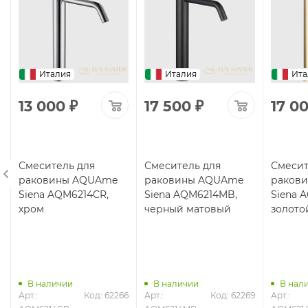
Италия
Италия
Ита
13 000
₽
17 500
₽
17 0
Смеситель для
Смеситель для
Смесит
раковины AQUAme
раковины AQUAme
раков
Siena AQM6214CR,
Siena AQM6214MB,
Siena 
хром
черный матовый
золото
В наличии
В наличии
В нал
9
Арт.: 
Код: 62266
Арт.: 
Код: 62269
Арт.: 