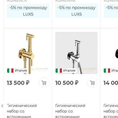
AQM6214CR
AQM6214MB
AQM621
-5% по промокоду
-5% по промокоду
-5% п
LUX5
LUX5
Италия
Италия
Ита
13 500
₽
10 500
₽
14 0
Гигиенический
Гигиенический
Гигиен
набор со
набор со
набор 
встроенным
встроенным
встро