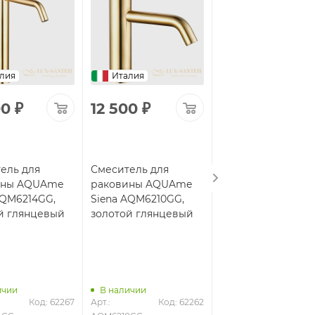
лия
Италия
Италия
00
₽
12 500
₽
13 500
₽
ель для
Смеситель для
Смеситель для
ины AQUAme
раковины AQUAme
раковины AQUAm
AQM6214GG,
Siena AQM6210GG,
Siena AQM6210MB,
й глянцевый
золотой глянцевый
черный матовый
ичии
В наличии
В наличии
Код: 62267
Арт.: 
Код: 62262
Арт.: 
Код: 6