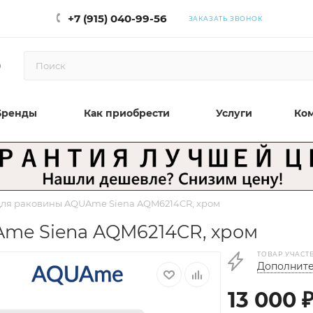
+7 (915) 040-99-56
ЗАКАЗАТЬ ЗВОНОК
0
Бренды
Как приобрести
Услуги
Ко
для раковины AQUAme Siena AQM6214CR, хром
me Siena AQM6214CR, хром
ТОВАР УЧАСТ
Дополните
13 000