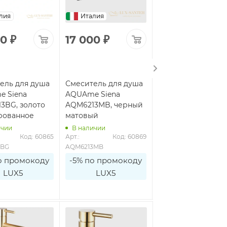
лия
Италия
Италия
00
₽
17 000
₽
12 500
₽
ель для душа
Смеситель для душа
Смеситель для ду
 Siena
AQUAme Siena
AQUAme Siena
3BG, золото
AQM6213MB, черный
AQM6213CR, хром
рованное
матовый
ичии
В наличии
В наличии
Код: 60865
Арт.: 
Код: 60869
Арт.: 
Код: 6
3BG
AQM6213MB
AQM6213CR
о промокоду
-5% по промокоду
-5% по промоко
LUX5
LUX5
LUX5