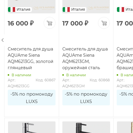
Италия
Италия
Ита
16 000
₽
17 000
₽
17 0
Смеситель для душа
Смеситель для душа
Смесит
AQUAme Siena
AQUAme Siena
AQUAme
AQM6213GG, золотой
AQM6213GM,
AQM621
глянцевый
оружейная сталь
браши
В наличии
В наличии
В нал
9
Арт.: 
Код: 60867
Арт.: 
Код: 60868
Арт.: 
AQM6213GG
AQM6213GM
AQM621
-5% по промокоду
-5% по промокоду
-5% п
LUX5
LUX5