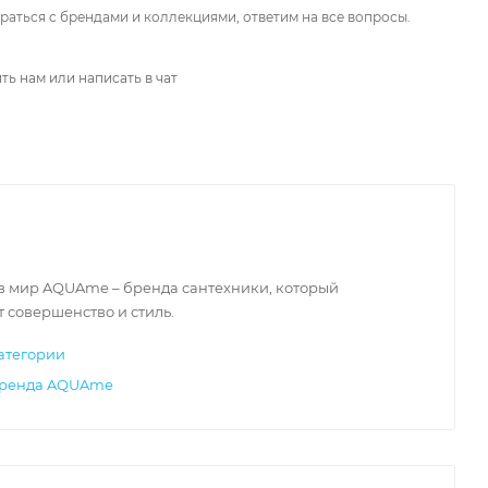
аться с брендами и коллекциями, ответим на все вопросы.
ть нам или написать в чат
 в мир AQUAme – бренда сантехники, который
 совершенство и стиль.
атегории
бренда AQUAme
Италия
Италия
Ита
88 000
₽
23 000
₽
60