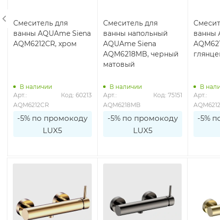
Смеситель для
Смеситель для
Смесит
ванны AQUAme Siena
ванны напольный
ванны 
AQM6212CR, хром
AQUAme Siena
AQM621
AQM6218MB, черный
глянц
матовый
В наличии
В наличии
В нал
0
Арт.: 
Код: 60213
Арт.: 
Код: 75151
Арт.: 
AQM6212CR
AQM6218MB
AQM621
-5% по промокоду
-5% по промокоду
-5% п
LUX5
LUX5