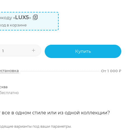
LUX5
коду «
»
од в корзине
Купить
установка
От 1 000 ₽
сква
бесплатно
 все в одном стиле или из одной коллекции?
одящие варианты под ваши параметры.