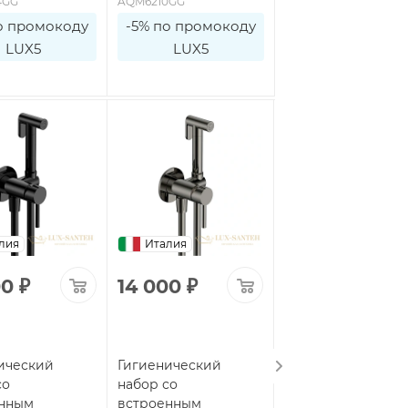
4GG
AQM6210GG
AQM6210MB
о промокоду
-5% по промокоду
-5% по промоко
LUX5
LUX5
LUX5
лия
Италия
Италия
00
₽
14 000
₽
14 000
₽
ический
Гигиенический
Гигиенический
со
набор со
набор со
енным
встроенным
встроенным