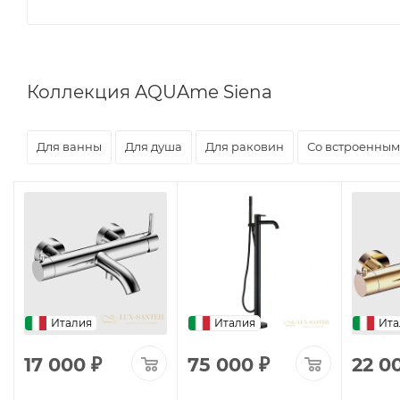
Коллекция AQUAme Siena
Для ванны
Для душа
Для раковин
Со встроенным
Италия
Италия
Ита
17 000
₽
75 000
₽
22 0