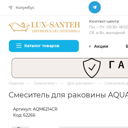
Колумбус
Контакт-центр
Пн. – Пт.: 09:30–18:0
Сб. и Вс. выходной
Каталог товаров
Акции
—
—
—
Главная
Смесители
Для раковин
Смеситель 
Смеситель для раковины AQUA
Артикул:
AQM6214CR
Код: 62266