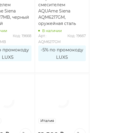
елем
смесителем
смесителем
 Siena
AQUAme Siena
AQUAme Siena
7MB, черный
AQM6217GM,
AQM6217BG, золот
ый
оружейная сталь
брашированное
ичии
В наличии
В наличии
Код: 19668
Арт.: 
Код: 19667
Арт.: 
Код: 1
7MB
AQM6217GM
AQM6217BG
о промокоду
-5% по промокоду
-5% по промоко
LUX5
LUX5
LUX5
лия
Италия
Италия