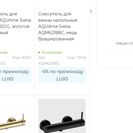
ель для
Смеситель для
Смеситель для
AQUAme Siena
ванны напольный
ванны AQUAme Si
2GG, золотой
AQUAme Siena
AQM6212GM,
евый
AQM6218BC, медь
оружейная сталь
брашированная
Наши сп
ичии
В наличии
В наличии
Код: 60214
Арт.: 
Код: 75146
Арт.: 
Код: 6
2GG
AQM6218BC
AQM6212GM
о промокоду
-5% по промокоду
-5% по промоко
LUX5
LUX5
LUX5