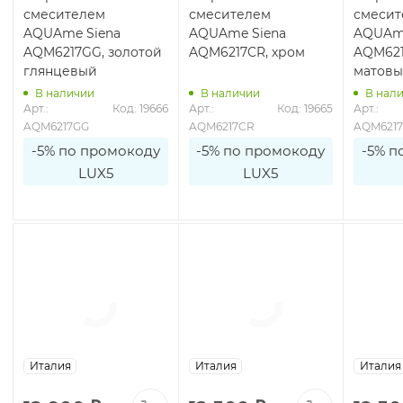
смесителем
смесителем
смесит
AQUAme Siena
AQUAme Siena
AQUAme
AQM6217GG, золотой
AQM6217CR, хром
AQM621
глянцевый
матов
В наличии
В наличии
В нал
8
Арт.: 
Код: 19666
Арт.: 
Код: 19665
Арт.: 
AQM6217GG
AQM6217CR
AQM621
-5% по промокоду
-5% по промокоду
-5% п
LUX5
LUX5
Италия
Италия
Ита