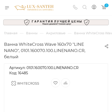
0
—
—
—
Главная
Ванны
Акриловые
Ванна WhiteCross Wav
Ванна WhiteCross Wave 160x70 "LINE
NANO", 0101.160070.100.LINENANO.CR,
белый
Артикул:
0101.160070.100.LINENANO.CR
Код: 16485