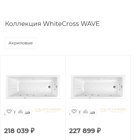
Коллекция WhiteCross WAVE
Акриловые
Польша
Польша
218 039
₽
227 899
₽
1