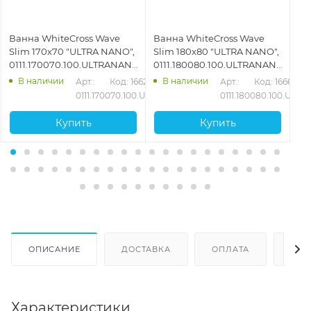
Ванна WhiteCross Wave
Ванна WhiteCross Wave
Ва
Slim 170x70 "ULTRA NANO",
Slim 180x80 "ULTRA NANO",
16
0111.170070.100.ULTRANANO.CR,
0111.180080.100.ULTRANANO.CR,
01
белый
белый
бе
В наличии
В наличии
478
Арт.: 
Код: 16627
Арт.: 
Код: 16661
.SOFT.BR
0111.170070.100.ULTRANANO.CR
0111.180080.100.UL
Купить
Купить
ОПИСАНИЕ
ДОСТАВКА
ОПЛАТА
ОТЗ
Характеристики