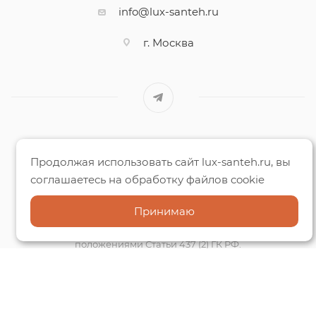
info@lux-santeh.ru
г. Москва
Люкс-Сантехника © 2018 - 2026 Все права защищены.
Продолжая использовать сайт lux-santeh.ru, вы
соглашаетесь на обработку файлов cookie
Вся информация на данном сайте несёт исключительно
информационный характер
Принимаю
и ни при каких условиях не является публичной офертой,
определяемой
положениями Статьи 437 (2) ГК РФ.
Способы оплаты