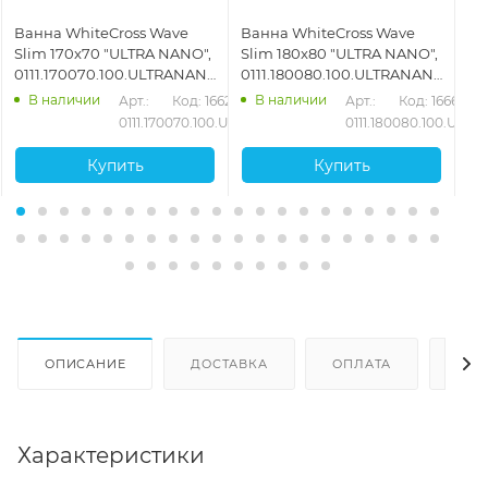
Ванна WhiteCross Wave
Ванна WhiteCross Wave
Ва
Slim 170x70 "ULTRA NANO",
Slim 180x80 "ULTRA NANO",
16
0111.170070.100.ULTRANANO.CR,
0111.180080.100.ULTRANANO.CR,
01
белый
белый
бе
В наличии
В наличии
76
Арт.: 
Код: 16627
Арт.: 
Код: 16661
.SOFT.BR
0111.170070.100.ULTRANANO.CR
0111.180080.100.UL
Купить
Купить
ОПИСАНИЕ
ДОСТАВКА
ОПЛАТА
ОТЗ
Характеристики