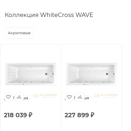
Коллекция WhiteCross WAVE
Акриловые
Польша
Польша
218 039
₽
227 899
₽
1