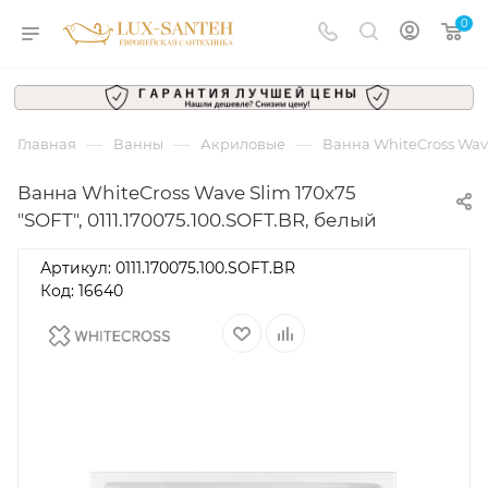
0
—
—
—
Главная
Ванны
Акриловые
Ванна WhiteCross Wave
Ванна WhiteCross Wave Slim 170x75
"SOFT", 0111.170075.100.SOFT.BR, белый
Артикул:
0111.170075.100.SOFT.BR
Код: 16640