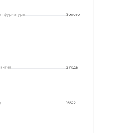
ет фурнитуры
Золото
рантия
2 года
д
16622