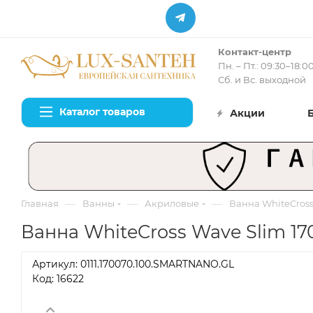
Контакт-центр
Пн. – Пт.: 09:30–18:0
Сб. и Вс. выходной
Каталог товаров
Акции
—
—
—
Главная
Ванны
Акриловые
Ванна WhiteCross
Ванна WhiteCross Wave Slim 17
Артикул:
0111.170070.100.SMARTNANO.GL
Код: 16622