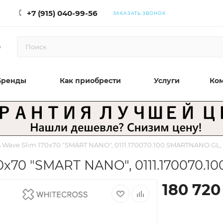
+7 (915) 040-99-56
ЗАКАЗАТЬ ЗВОНОК
0
Бренды
Как приобрести
Услуги
Ко
 Wave Slim 170x70 "SMART NANO", 0111.170070.100.SMARTNANO.GL,
0x70 "SMART NANO", 0111.170070.
180 720