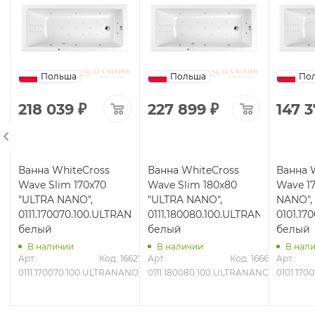
Польша
Польша
По
218 039
₽
227 899
₽
147 
Ванна WhiteCross
Ванна WhiteCross
Ванна 
Wave Slim 170x70
Wave Slim 180x80
Wave 1
"ULTRA NANO",
"ULTRA NANO",
NANO",
ANO.GL,
0111.170070.100.ULTRANANO.CR,
0111.180080.100.ULTRANANO.CR,
0101.1
белый
белый
белый
В наличии
В наличии
В нал
6631
Арт.: 
Код: 16627
Арт.: 
Код: 16661
Арт.: 
.GL
0111.170070.100.ULTRANANO.CR
0111.180080.100.ULTRANANO.CR
0101.17