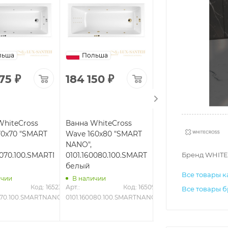
льша
Польша
Польша
375
₽
184 150
₽
277 349
₽
WhiteCross
Ванна WhiteCross
Ванна WhiteCross
70x70 "SMART
Wave 160x80 "SMART
Wave Slim 170x75
NANO",
"NANO",
Бренд WHITE
70070.100.SMARTNANO.CR,
0101.160080.100.SMARTNANO.GL,
0111.170075.100.NA
белый
белый
Все товары к
ичии
В наличии
В наличии
Код: 16523
Арт.: 
Код: 16509
Арт.: 
Код
Все товары б
0070.100.SMARTNANO.CR
0101.160080.100.SMARTNANO.GL
0111.170075.100.NANO.