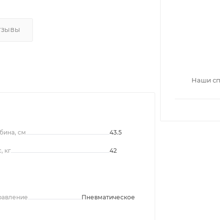
ТЗЫВЫ
Наши сп
бина, см
43.5
, кг
42
равление
Пневматическое