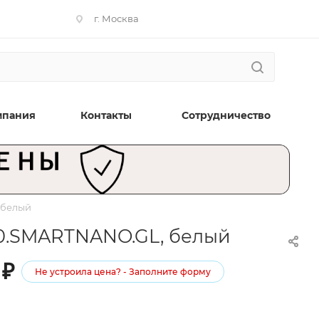
г. Москва
мпания
Контакты
Сотрудничество
 белый
100.SMARTNANO.GL, белый
₽
Не устроила цена? - Заполните форму